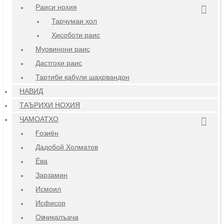
Раиси ноҳия
Тарҷумаи ҳол
Ҳисоботи раис
Муовинони раис
Дастгоҳи раис
Тартиби қабули шаҳрвандон
НАВИД
ТАЪРИХИ НОҲИЯ
ҶАМОАТҲО
Ғозиён
Дадобой Холматов
Ёва
Зарзамин
Исмоил
Исфисор
Овчиқалъача