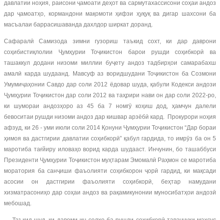
давлатии ноҳия, раисони ҷамоати деҳот ва сармутахассисони соҳаи андоз
дар ҷамоатҳо, кормандони мақомоти ҳифзи ҳуқуқ ва дигар шахсони ба
масъалаи баррасишаванда дахлдор ширкат доранд.
Сафаралӣ Самизода зимни гузориш таъкид сохт, ки дар даврони
соҳибистиқлолии Ҷумҳурии Тоҷикистон барои рушди соҳибкорӣ ва
ташаккул додани низоми миллии буҷету андоз тадбирҳои самарабахш
амалӣ карда шудаанд. Мавсуф аз воридшудани Тоҷикистон ба Созмони
Умумиҷаҳонии Савдо дар соли 2012 ёдовар шуда, қабули Кодекси андози
Ҷумҳурии Тоҷикистон дар соли 2012 ва таҳрири нави он дар соли 2022-ро,
ки шумораи андозҳоро аз 45 ба 7 номгӯ коҳиш дод, ҳамчун далели
бевоситаи рушди низоми андоз дар кишвар арзёбӣ кард. Прокурори ноҳия
афзуд, ки 26 - уми июли соли 2014 Қонуни Ҷумҳурии Тоҷикистон “Дар бораи
ҳимоя ва дастгирии давлатии соҳибкорӣ” қабул гардида, то имрӯз ба он 5
маротиба тағйиру иловаҳо ворид карда шудааст. Инчунин, бо ташаббуси
Президенти Ҷумҳурии Тоҷикистон муҳтарам Эмомалӣ Раҳмон се маротиба
моратория ба санҷиши фаъолияти соҳибкорон ҷорӣ гардид, ки мақсади
асосии он дастгирии фаъолияти соҳибкорӣ, беҳтар намудани
хизматрасониҳо дар соҳаи андоз ва рақамикунонии муносибатҳои андозӣ
мебошад.