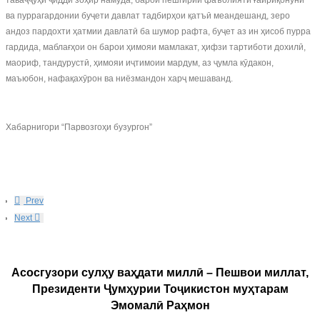
таваҷҷуҳи ҷиддӣ зоҳир намуда, барои пешгирии фаъолияти ғайриқонунӣ
ва пуррагардонии буҷети давлат тадбирҳои қатъӣ меандешанд, зеро
андоз пардохти ҳатмии давлатӣ ба шумор рафта, буҷет аз ин ҳисоб пурра
гардида, маблағҳои он барои ҳимояи мамлакат, ҳифзи тартиботи дохилӣ,
маориф, тандурустӣ, ҳимояи иҷтимоии мардум, аз ҷумла кӯдакон,
маъюбон, нафақахӯрон ва ниёзмандон харҷ мешаванд.
Хабарнигори “Парвозгоҳи бузургон”
Prev
Next
Асосгузори сулҳу ваҳдати миллӣ – Пешвои миллат,
Президенти Ҷумҳурии Тоҷикистон муҳтарам
Эмомалӣ Раҳмон