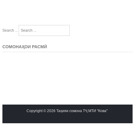
Search ...
СОМОНАҲОИ РАСМӢ
Copyright © 2026 Таҳияи сомона ТҶ МТИ "Кова"