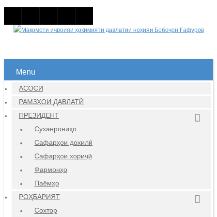
Menu
АСОСӢ
РАМЗҲОИ ДАВЛАТӢ
ПРЕЗИДЕНТ
Суханрониҳо
Сафарҳои дохилӣ
Сафарҳои хориҷӣ
Фармонҳо
Паёмҳо
РОҲБАРИЯТ
Сохтор