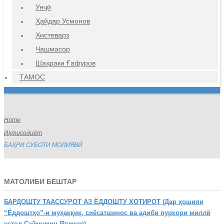
Унҷӣ
Ҳайдар Усмонов
Хистеварз
Чашмасор
Шаҳраки Ғафуров
ТАМОС
Home
Иқтисодиёт
БАҲРИ СУБОТИ МОЛИЯВӢ
МАТОЛИБИ БЕШТАР
БАРДОШТУ
ТААССУРОТ АЗ ЁДДОШТУ ХОТИРОТ (Дар ҳошияи
“Ёддоштҳо”-и муҳаққиқ, сиёсатшинос ва адиби пуркори миллӣ
устод Саймумин Ятимов)