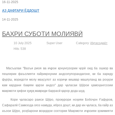
16-11-2025
АЗ
ДАФТАРИ ЁДДОШТ
14-11-2025
БАҲРИ СУБОТИ МОЛИЯВӢ
10 July 2025
Super User
Category:
Иқтисодиёт
Hits: 538
Масъалаи "Вазъи риоя ва иҷрои қонунгузории ҷорӣ оид ба ошкор ва
пешгирии фаъолияти ғайриқонунии андозпупорандагоне, ки ба хариду
фурӯш, воридоти молу маҳсулот аз хориҷи кишвар машғуланд ва роҳҳои
кам кардани бақияи қарзи андоз" дар ҷаласаи Шӯрои ҳамоҳангсозии
мақомоти ҳифзи ҳуқуқ мавриди баррасӣ қарор дода шуд.
Кори ҷаласаро раиси Шӯро, прокурори ноҳияи Бобоҷон Ғафуров,
Сафаралӣ Самизода оғоз намуда, иброз дошт, ки дар ин ҷаласа, ба ғайр аз
аъзои Шӯро, роҳбарони воҳидҳои сохтории Мақомоти иҷроияи ҳокимияти