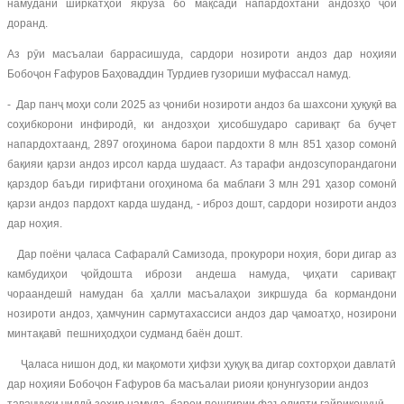
намудани ширкатҳои якрӯза бо мақсади напардохтани андозҳо ҷой
доранд.
Аз рӯи масъалаи баррасишуда, сардори нозироти андоз дар ноҳияи
Бобоҷон Ғафуров Баҳоваддин Турдиев гузориши муфассал намуд.
- Дар панҷ моҳи соли 2025 аз ҷониби нозироти андоз ба шахсони ҳуқуқӣ ва
соҳибкорони инфиродӣ, ки андозҳои ҳисобшударо саривақт ба буҷет
напардохтаанд, 2897 огоҳинома барои пардохти 8 млн 851 ҳазор сомонӣ
бақияи қарзи андоз ирсол карда шудааст. Аз тарафи андозсупорандагони
қарздор баъди гирифтани огоҳинома ба маблағи 3 млн 291 ҳазор сомонӣ
қарзи андоз пардохт карда шуданд, - иброз дошт, сардори нозироти андоз
дар ноҳия.
Дар поёни ҷаласа Сафаралӣ Самизода, прокурори ноҳия, бори дигар аз
камбудиҳои ҷойдошта ибрози андеша намуда, ҷиҳати саривақт
чораандешӣ намудан ба ҳалли масъалаҳои зикршуда ба кормандони
нозироти андоз, ҳамчунин сармутахассиси андоз дар ҷамоатҳо, нозирони
минтақавӣ пешниҳодҳои судманд баён дошт.
Ҷаласа нишон дод, ки мақомоти ҳифзи ҳуқуқ ва дигар сохторҳои давлатӣ
дар ноҳияи Бобоҷон Ғафуров ба масъалаи риояи қонунгузории андоз