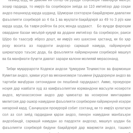
Таъкид шуд, ки давоми ин солҳо ба рушди соҳибкорӣ таваҷҷуҳи махсус
зоҳир гардида, то имрӯз ба соҳибкорон зиёда аз 110 имтиёзҳо дар соҳаи
андоз пешниҳод карда шуданд. Шумораи сохторҳои бақайдгирии давлатии
фаъолияти соҳибкорӣ аз 4 ба 1 ва муҳлати бақайдгирӣ аз 49 то 3 рӯз кам
карда шуда, ба таври ройгон ба роҳ монда шудааст. Бо вуҷуди фароҳам
овардани базаи меъёрӣ-ҳуқуқӣ ва додани имтиёзҳо ба соҳибкорон, раиси
Шӯро бо таассуф иброз дошт, ки имрӯз низ шахсоне ҳастанд, ки бо ҳар
роҳу восита аз пардохти андозҳо саркашӣ намуда, ғайриқонунӣ
ширкатҳоро таъсис дода, ба фаъолияти ғайриқонунии соҳибкорӣ машғул
ва ба манфиати буҷети давлат зарари калони молиявӣ мерасонанд.
Тибқи муқаррароти Кодекси андози Ҷумҳурии Тоҷикистон ва фармоиши
Кумитаи андоз, ҳамаи усул ва механизмҳои таъмини ӯҳдадориҳои андоз ва
тартиби маҷбуран ситонидани он пешбинӣ гардидааст. Аммо, прокурори
ноҳия дар навбати худ аз камфаъолиятии кормандони масъули нозироти
андоз, мутахассисони андоз дар ҷамоатҳо ва нозирони минтақавии
милитсия дар ошкор намудани фаъолияти соҳибкории ғайриқонунӣ изҳори
нигаронӣ кард. Санҷишҳои прокурорӣ собит сохтанд, ки то имрӯз ҳолатҳои
сол аз сол зиёд гардидани қарзи андоз, пинҳон намудани манбаъҳои
андозбандӣ, саркашӣ намудан аз пардохти андозҳо, машғул шудан ба
фаъолияти соҳибкорӣ бидуни бақайдгирӣ дар мақомоти андоз, ташкил