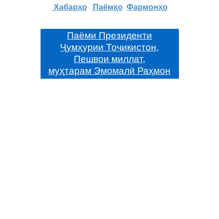
Хабарҳо
Паёмҳо
Фармонҳо
Паёми Президенти
Ҷумҳурии Тоҷикистон,
Пешвои миллат,
муҳтарам Эмомалӣ Раҳмон