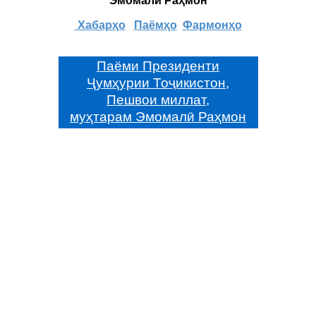
Эмомалӣ Раҳмон
Хабарҳо
Паёмҳо
Фармонҳо
Паёми Президенти
Ҷумҳурии Тоҷикистон,
Пешвои миллат,
муҳтарам Эмомалӣ Раҳмон