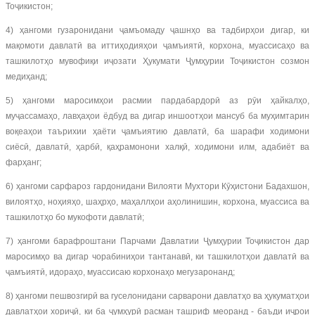
Тоҷикистон;
4) ҳангоми гузаронидани ҷамъомаду ҷашнҳо ва тадбирҳои дигар, ки
мақомоти давлатӣ ва иттиҳодияҳои ҷамъиятӣ, корхона, муассисаҳо ва
ташкилотҳо мувофиқи иҷозати Ҳукумати Ҷумҳурии Тоҷикистон созмон
медиҳанд;
5) ҳангоми маросимҳои расмии пардабардорӣ аз рӯи ҳайкалҳо,
муҷассамаҳо, лавҳаҳои ёдбуд ва дигар иншоотҳои мансуб ба муҳимтарин
воқеаҳои таърихии ҳаёти ҷамъиятию давлатӣ, ба шарафи ходимони
сиёсӣ, давлатӣ, ҳарбӣ, қаҳрамонони халқӣ, ходимони илм, адабиёт ва
фарҳанг;
6) ҳангоми сарфароз гардонидани Вилояти Мухтори Кӯҳистони Бадахшон,
вилоятҳо, ноҳияҳо, шаҳрҳо, маҳаллҳои аҳолинишин, корхона, муассиса ва
ташкилотҳо бо мукофоти давлатӣ;
7) ҳангоми барафроштани Парчами Давлатии Ҷумҳурии Тоҷикистон дар
маросимҳо ва дигар чорабиниҳои тантанавӣ, ки ташкилотҳои давлатӣ ва
ҷамъиятӣ, идораҳо, муассисаю корхонаҳо мегузаронанд;
8) ҳангоми пешвозгирӣ ва гуселонидани сарварони давлатҳо ва ҳукуматҳои
давлатҳои хориҷӣ, ки ба ҷумҳурӣ расман ташриф меоранд - баъди иҷрои