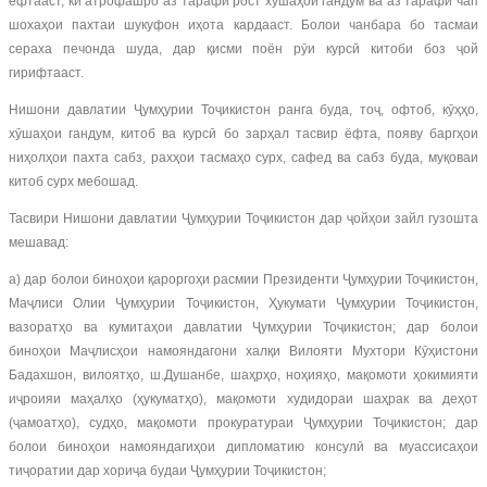
ёфтааст, ки атрофашро аз тарафи рост хӯшаҳои гандум ва аз тарафи чап
шохаҳои пахтаи шукуфон иҳота кардааст. Болои чанбара бо тасмаи
сераха печонда шуда, дар қисми поён рӯи курсӣ китоби боз ҷой
гирифтааст.
Нишони давлатии Ҷумҳурии Тоҷикистон ранга буда, тоҷ, офтоб, кӯҳҳо,
хӯшаҳои гандум, китоб ва курсӣ бо зарҳал тасвир ёфта, появу баргҳои
ниҳолҳои пахта сабз, рахҳои тасмаҳо сурх, сафед ва сабз буда, муқоваи
китоб сурх мебошад.
Тасвири Нишони давлатии Ҷумҳурии Тоҷикистон дар ҷойҳои зайл гузошта
мешавад:
а) дар болои биноҳои қароргоҳи расмии Президенти Ҷумҳурии Тоҷикистон,
Маҷлиси Олии Ҷумҳурии Тоҷикистон, Ҳукумати Ҷумҳурии Тоҷикистон,
вазоратҳо ва кумитаҳои давлатии Ҷумҳурии Тоҷикистон; дар болои
биноҳои Маҷлисҳои намояндагони халқи Вилояти Мухтори Кӯҳистони
Бадахшон, вилоятҳо, ш.Душанбе, шаҳрҳо, ноҳияҳо, мақомоти ҳокимияти
иҷроияи маҳалҳо (ҳукуматҳо), мақомоти худидораи шаҳрак ва деҳот
(ҷамоатҳо), судҳо, мақомоти прокуратураи Ҷумҳурии Тоҷикистон; дар
болои биноҳои намояндагиҳои дипломатию консулӣ ва муассисаҳои
тиҷоратии дар хориҷа будаи Ҷумҳурии Тоҷикистон;