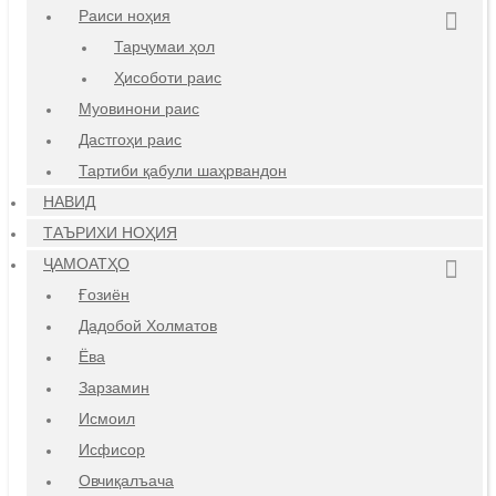
Раиси ноҳия
Тарҷумаи ҳол
Ҳисоботи раис
Муовинони раис
Дастгоҳи раис
Тартиби қабули шаҳрвандон
НАВИД
ТАЪРИХИ НОҲИЯ
ҶАМОАТҲО
Ғозиён
Дадобой Холматов
Ёва
Зарзамин
Исмоил
Исфисор
Овчиқалъача