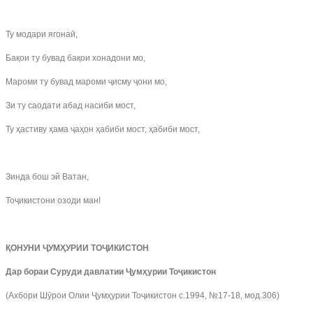
Ту модари ягонаӣ,
Бақои ту бувад бақои хонадони мо,
Мароми ту бувад мароми ҷисму ҷони мо,
Зи ту саодати абад насиби мост,
Ту ҳастиву ҳама ҷаҳон ҳабиби мост, ҳабиби мост,
Зинда бош эй Ватан,
Тоҷикистони озоди ман!
ҚОНУНИ ҶУМҲУРИИ ТОҶИКИСТОН
Дар бораи Суруди давлатии Ҷумҳурии Тоҷикистон
(Ахбори Шӯрои Олии Ҷумҳурии Тоҷикистон с.1994, №17-18, мод.306)