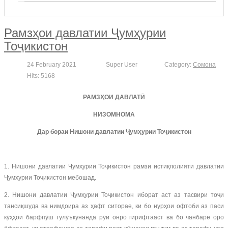
Рамзҳои давлатии Ҷумҳурии
Тоҷикистон
24 February 2021
Super User
Category:
Сомона
Hits: 5168
РАМЗҲОИ ДАВЛАТӢ
НИЗОМНОМА
Дар бораи Нишони давлатии Ҷумҳурии Тоҷикистон
1. Нишони давлатии Ҷумҳурии Тоҷикистон рамзи истиқлолияти давлатии
Ҷумҳурии Тоҷикистон мебошад.
2. Нишони давлатии Ҷумҳурии Тоҷикистон иборат аст аз тасвири тоҷи
тансиқшуда ва нимдоира аз ҳафт ситорае, ки бо нурҳои офтоби аз паси
кӯҳҳои барфпӯш тулӯъкунанда рӯи онро гирифтааст ва бо чанбаре оро