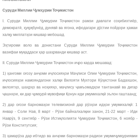
Суруди Миллии Ҷумҳурии Тоҷикистон
I. Суруди Миллии Ҷумҳурии Тоҷикистон рамзи давлати соҳибихтиёр,
демократӣ, ҳуқуқбунёд, дунявӣ ва ягона, ифодагари дӯстии пойдори ҳамаи
халқу миллатҳои кишвар мебошад.
Эҳтироми воло ва донистани Суруди Миллии Ҷумҳурии Тоҷикистон
вазифаи муқаддаси ҳар шаҳрванди кишвар аст.
II. Суруди Миллии Ҷумҳурии Тоҷикистон иҷро карда мешавад:
1) ҳангоми оғозу анҷоми иҷлосияҳои Маҷлиси Олии Ҷумҳурии Тоҷикистон,
иҷлосияҳои намояндагони халқи Вилояти Мухтори Кӯҳистони Бадахшон,
вилоятҳо, шаҳрҳо ва ноҳияҳо, маҷлису ҷамъомадҳои тантанавӣ ва дигар
ҷашнҳое, ки дар ҷумҳурӣ мувофиқи Қонун иди умумихалқӣ эълон гаштаанд;
2) дар оғози барномаҳои телевизионӣ дар рӯзҳои идҳои умумихалқӣ: 1
январ - Соли Нав, 8 март - Рӯзи байналхалқии занон, 21-22 март - Иди
Наврӯз, 9 сентябр - Рӯзи Истиқлолияти Ҷумҳурии Тоҷикистон, 6 ноябр -
Рӯзи Конститутсия;
3) ҳамарӯза дар ибтидо ва анҷоми барномаҳои радиои умумиҷумҳуриявии