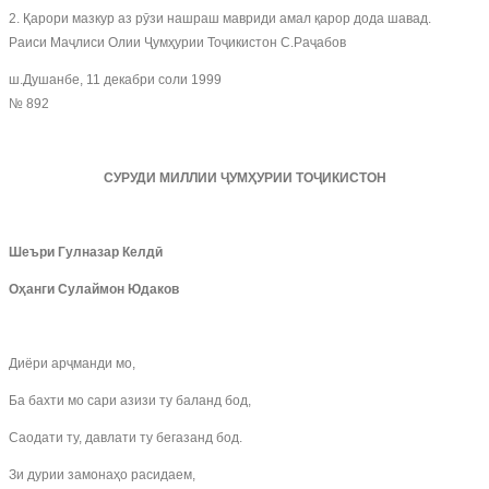
2. Қарори мазкур аз рӯзи нашраш мавриди амал қарор дода шавад.
Раиси Маҷлиси Олии Ҷумҳурии Тоҷикистон С.Раҷабов
ш.Душанбе, 11 декабри соли 1999
№ 892
СУРУДИ МИЛЛИИ ҶУМҲУРИИ ТОҶИКИСТОН
Шеъри Гулназар Келдӣ
Оҳанги Сулаймон Юдаков
Диёри арҷманди мо,
Ба бахти мо сари азизи ту баланд бод,
Саодати ту, давлати ту бегазанд бод.
Зи дурии замонаҳо расидаем,