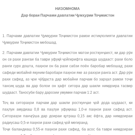
НИЗОМНОМА
Дар бораи Парчами давлатии Ҷумҳурии Тоҷикистон
1. Парчами давлатии Ҷумҳурии Тоҷикистон рамзи истиқлолияти давлатии
Ҷумҳурии Тоҷикистон мебошад.
2. Парчами давлатии Ҷумҳурии Тоҷикистон матои росткунҷаест, ки дар рӯи
он се рахи рангаи ба таври уфуқӣ ҷойгирифта кашида шудааст: рахи боло
ранги сурх дошта, паҳнои он ба рахи сабзи поён баробар мебошад; рахи
сафеди мобайнӣ якуним баробари паҳнои яке аз рахҳои ранга аст. Дар рӯи
рахи сафед, аз ҷои чӯбдаста дар мобайни парчам бо зарҳал рамзи тоҷи
тансиқ шуда ва дар болои он ҳафт ситора дар шакли нимдоира тасвир
шудааст. Таносуби бару дарозии умумии парчам 1:2 аст.
Тоҷ ва ситораҳои парчам дар шакли росткунҷае ҷой дода шудааст, ки
паҳлуи амудиаш 0,8 ва паҳлуи уфуқиаш 1,0-и паҳнои рахи сафед аст.
Ситораҳои панҷгӯша дар доираи қутраш 0,15 акс ёфта, дар нимдоираи
радиусаш 0,5-и паҳнои рахи сафед ҷой мегиранд.
Тоҷи баландиаш 0,55-и паҳнои рахи сафед, ба асос ба таври нимдоираи