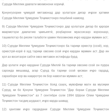
Суруди Миллии давлати мехмонони хориҷӣ.
Қонунгузории ҷумҳурӣ метавонад дар ҳолатҳои дигар иҷрои ҳатмии
Суруди Миллии Ҷумҳурии Тоҷикистонро пешбинӣ намояд.
9) Суруди Миллии Ҷумҳурии Тоҷикистонро дар ҳолатҳои дигар бо қарори
мақомотҳои давлатию ҷамъиятӣ, роҳбарони муассисаҳо корхонаҳо,
ташкилотҳо бо риояи талаботи ҳамин Низомнома иҷро кардан мумкин аст;
10) Суруди Миллии Ҷумҳурии Тоҷикистонро ба тариқи оркестр (созӣ), хор,
оркестрӣ-хорӣ ё худ тариқи овозию созӣ иҷро кардан мумкин аст. Дар ин
ҳол аз воситаҳои сабти овоз метавон истифода бурд.
Дар ҳолати иҷро кардани Суруди Миллӣ ба тариқи овозию созӣ он пурра
сароида мешавад, агар Суруд ба тариқи созӣ қисман иҷро гардад,
сарахбори хор ва нақаротро як бор навохтан мумкин аст;
11) Суруди Миллии Тоҷикистон бояд саҳеҳ, мувофиқи матн ва мусиқии
Суруд, ки бо Қонуни Ҷумҳурии Тоҷикистон "Дар бораи Суруди Миллии
Ҷумҳурии Тоҷикистон" аз 7 сентябри соли 1994 Шӯрои Олии Ҷумҳурии
Тоҷикистон тасдиқ шудааст, иҷро карда шавад;
12) ҳангоми иҷро гардидани Суруди Миллии Ҷумҳурии Тоҷикистон