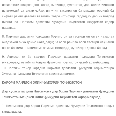
истироҳати шаҳрвандон, боғҳо, хиёбонҳо, гулгаштҳо, дар болои биноҳои
истиқоматӣ ва дигар ҷойҳо, инчунин тасвири он ба мақсади ороишӣ ба
сифати рамзи давлатӣ ва миллӣ тавре истифода гардад, ки дар ин маврид
нисбат ба Парчами давлатии Ҷумҳурии Тоҷикистон беҳурматӣ содир
нашавад.
8. Парчами давлатии Ҷумҳурии Тоҷикистон ва тасвири он қатъи назар аз
андозаҳои онҳо доимо бояд дақиқ ба асли ранг ва асли тасвири нақшагии
он, ки ба ҳамин Низомнома замима мегардад, мутобиқат дошта бошад.
9. Ашхосе, ки ба таҳқири Парчами давлатии Ҷумҳурии Тоҷикистон
гунаҳкоранд мутобиқи Қонуни Ҷумҳурии Тоҷикистон ҷавобгар мебошанд.
10. Тартиби тайёр кардани Парчами давлатии Ҷумҳурии Тоҷикистонро
Ҳукумати Ҷумҳурии Тоҷикистон тасдиқ менамояд.
ҚАРОРИ МАҶЛИСИ ОЛИИ ҶУМҲУРИИ ТОҶИКИСТОН
Дар хусуси тасдиқи Низомнома дар бораи Парчами давлатии Ҷумҳурии
Тоҷикистон Маҷлиси Олии Ҷумҳурии Тоҷикистон қарор мекунад:
1. Низомнома дар бораи Парчами давлатии Ҷумҳурии Тоҷикистон тасдиқ
карда шавад.