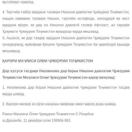
мутобиқат намояд.
4. Тартиби тайёр кардани тасвири Нишони давлатии Ҷумҳурии Тоҷикистон,
нашри оммавии тасвири Нишон, тартиби истифода, нигоҳдорӣ ва нест
кардани мӯҳре, ки дар он Нишони давлатӣ тасвир ёфтааст, аз тарафи
Ҳукумати Ҷумҳурии Тоҷикистон муқаррар карда мешавад.
5. Ашхосе, ки дар таҳқир кардани Нишони давлатии Ҷумҳурии Тоҷикистон
гунаҳкоранд, мувофиқи Қонуни Ҷумҳурии Тоҷикистон ба ҷавобгарӣ кашида
мешаванд.
ҚАРОРИ МАҶЛИСИ ОЛИИ ҶУМҲУРИИ ТОҶИКИСТОН
Дар хусуси тасдиқи Низомнома дар бораи Нишони давлатии Ҷумҳурии
Тоҷикистон Маҷлиси Олии Ҷумҳурии Тоҷикистон қарор мекунад:
1. Низомнома дар бораи Нишони давлатии Ҷумҳурии Тоҷикистон тасдиқ
карда шавад.
2. Қарори мазкур аз рӯзи нашраш мавриди амал қарор дода шавад.
Раиси Маҷлиси Олии Ҷумҳурии Тоҷикистон С.Раҷабов
ш.Душанбе, 11 декабри соли 1999№ 891