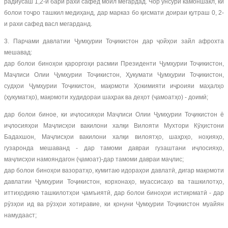
радиусаш 1,2-и бари рахи сафед моил мегардад. Чор унсури камоншакл, ки
болои тоҷро ташкил медиҳанд, дар марказ бо қисмати доираи қутраш 0, 2-
и рахи сафед васл мегарданд.
3. Парчами давлатии Ҷумҳурии Тоҷикистон дар ҷойҳои зайл афрохта
мешавад:
дар болои биноҳои қароргоҳи расмии Президенти Ҷумҳурии Тоҷикистон,
Маҷлиси Олии Ҷумҳурии Тоҷикистон, Ҳукумати Ҷумҳурии Тоҷикистон,
судҳои Ҷумҳурии Тоҷикистон, мақомоти Ҳокимияти иҷроияи маҳалҳо
(ҳукуматҳо), мақомоти худидораи шаҳрак ва деҳот (ҷамоатҳо) - доимӣ;
дар болои биное, ки иҷлосияҳои Маҷлиси Олии Ҷумҳурии Тоҷикистон ё
иҷлосияҳои Маҷлисҳои вакилони халқи Вилояти Мухтори Кӯҳистони
Бадахшон, Маҷлисҳои вакилони халқи вилоятҳо, шаҳрҳо, ноҳияҳо,
гузаронда мешаванд - дар тамоми давраи гузаштани иҷлосияҳо,
маҷлисҳои намояндагон (ҷамоат)-дар тамоми давраи маҷлис;
дар болои биноҳои вазоратҳо, кумитаю идораҳои давлатӣ, дигар мақомоти
давлатии Ҷумҳурии Тоҷикистон, корхонаҳо, муассисаҳо ва ташкилотҳо,
иттиҳодияю ташкилотҳои ҷамъиятӣ, дар болои биноҳои истиқоматӣ - дар
рӯзҳои ид ва рӯзҳои хотиравие, ки қонуни Ҷумҳурии Тоҷикистон муайян
намудааст;