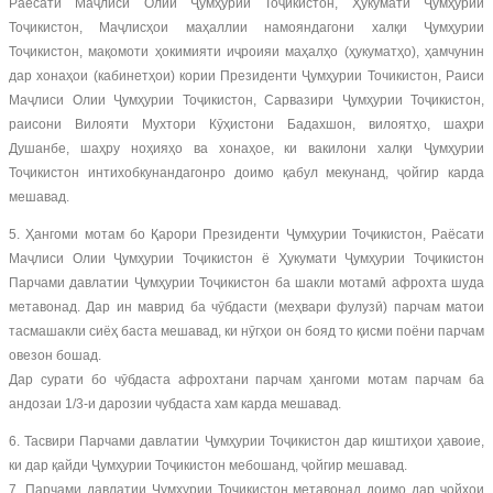
Раёсати Маҷлиси Олии Ҷумҳурии Тоҷикистон, Ҳукумати Ҷумҳурии
Тоҷикистон, Маҷлисҳои маҳаллии намояндагони халқи Ҷумҳурии
Тоҷикистон, мақомоти ҳокимияти иҷроияи маҳалҳо (ҳукуматҳо), ҳамчунин
дар хонаҳои (кабинетҳои) кории Президенти Ҷумҳурии Точикистон, Раиси
Маҷлиси Олии Ҷумҳурии Тоҷикистон, Сарвазири Ҷумҳурии Тоҷикистон,
раисони Вилояти Мухтори Кӯҳистони Бадахшон, вилоятҳо, шаҳри
Душанбе, шаҳру ноҳияҳо ва хонаҳое, ки вакилони халқи Ҷумҳурии
Тоҷикистон интихобкунандагонро доимо қабул мекунанд, ҷойгир карда
мешавад.
5. Ҳангоми мотам бо Қарори Президенти Ҷумҳурии Тоҷикистон, Раёсати
Маҷлиси Олии Ҷумҳурии Тоҷикистон ё Ҳукумати Ҷумҳурии Тоҷикистон
Парчами давлатии Ҷумҳурии Тоҷикистон ба шакли мотамӣ афрохта шуда
метавонад. Дар ин маврид ба чӯбдасти (меҳвари фулузӣ) парчам матои
тасмашакли сиёҳ баста мешавад, ки нӯгҳои он бояд то қисми поёни парчам
овезон бошад.
Дар сурати бо чӯбдаста афрохтани парчам ҳангоми мотам парчам ба
андозаи 1/3-и дарозии чубдаста хам карда мешавад.
6. Тасвири Парчами давлатии Ҷумҳурии Тоҷикистон дар киштиҳои ҳавоие,
ки дар қайди Ҷумҳурии Тоҷикистон мебошанд, ҷойгир мешавад.
7. Парчами давлатии Ҷумҳурии Тоҷикистон метавонад доимо дар ҷойҳои