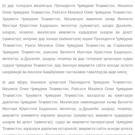
б) дар толорҳои маҷлисҳои Президенти Ҷумҳурии Тоҷикистон, Маҷлиси
Олии Ҷумҳурии Тоҷикистон, Раёсати Маҷлиси Олии Ҷумҳурии Тоҷикистон,
Ҳукумати Ҷумҳурии Тоҷикистон, Маҷлисҳои вакилони халқи Вилояти
Мухтори Кӯҳистони Бадахшон, вилоятҳо (ҳукуматҳо), шаҳри Душанбе,
шаҳрҳо, ноҳияҳо, маҷлисҳои мақомоти худидораи шаҳрак ва деҳот
(ҷамоатҳо), инчунин дар хонаҳо (кабинетҳои) кории Президенти Ҷумҳурии
Тоҷикистон, Раиси Маҷлиси Олии Ҷумҳурии Тоҷикистон ва Сарвазири
Ҷумҳурии Тоҷикистон, раисони Вилояти Мухтори Кӯҳистони Бадахшон,
вилоятҳо, ш.Душанбе, шаҳрҳо, ноҳияҳо ва дар толорҳои ҷаласаҳои судии
судҳои Ҷумҳурии Тоҷикистон, дар биноҳои мақомоти сабти асноди ҳолати
шаҳрвандӣ ва биноҳои бақайдгирии тантанавии таваллуд ва ақди никоҳ;
в) дар мӯҳру бланкҳои ҳуҷҷатҳои Президенти Ҷумҳурии Тоҷикистон,
Маҷлиси Олии Ҷумҳурии Тоҷикистон, Раёсати Маҷлиси Олии Ҷумҳурии
Тоҷикистон, Ҳукумати Ҷумҳурии Тоҷикистон, вазоратҳо ва кумитаҳои
давлатии Ҷумҳурии Тоҷикистон, Маҷлисҳои намояндагони халқи Вилояти
Мухтори Кӯҳистони Бадахшон, вилоятҳо, ш.Душанбе, шаҳрҳо, ноҳияҳо,
мақомоти ҳокимияти иҷроияи маҳалҳо (ҳукуматҳо), мақомоти худидораи
шаҳрак ва деҳот (ҷамоатҳо), судҳо ва мақомоти прокуратураи Ҷумҳурии
Тоҷикистон, идораҳои давлатии нотариалӣ, мақомоти сабти асноди ҳолати