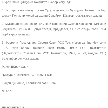
Шӯрои Олии Ҷумҳурии Тоҷикистон қарор мекунад:
1. Таҳрири нави матну оҳанги Суруди давлатии Ҷумҳурии Тоҷикистон бар
шеъри Гулназар Келдӣ ва оҳанги Сулаймон Юдаков тасдиқ карда шавад.
2. Муқаррар карда шавад, ки иҷрои саросарии Суруди давлатии Ҷумҳурии
Тоҷикистон, ки бо ин Қонун тасдиқ гардидааст, аз 7 сентябри соли 1994
ҷорӣ карда мешавад.
3. Фармони Президиуми Совети Олии РСС Тоҷикистон аз 4ноябри соли
1977 "Дар бораи таҳрири нави матни Гимни РСС Тоҷикистон"
(Ведомостҳои Совети Олии РСС Тоҷикистон, 1977, № 23, моддаи 245)
беэътибор дониста шавад.
Раиси Шӯрои Олии
Ҷумҳурии Тоҷикистон Э. РАҲМОНОВ
шаҳри Душанбе, 7 сентябри соли 1994
№ 1074
НИЗОМНОМАИ