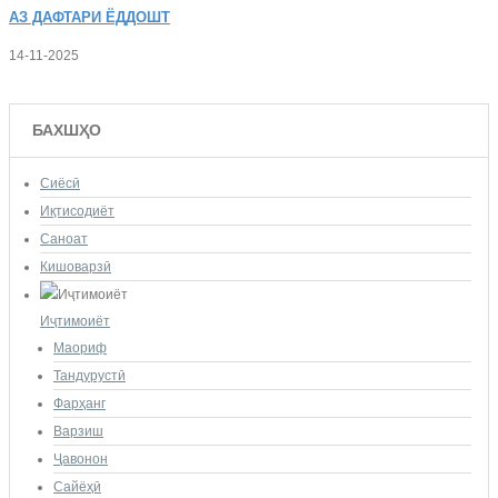
АЗ
ДАФТАРИ ЁДДОШТ
14-11-2025
БАХШҲО
Сиёсӣ
Иқтисодиёт
Саноат
Кишоварзӣ
Иҷтимоиёт
Маориф
Тандурустӣ
Фарҳанг
Варзиш
Ҷавонон
Сайёҳӣ