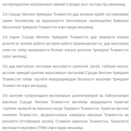
иштирокдорони чорабиниҳои оммавӣ Сурудро рост истода гӯш мекунанд;
13) Суруди Миллии Ҷумҳурии Тоҷикистон дар қисмҳои ҳарбӣ низ мувофиқи
ҳамин Низомнома ва муқаррароти Оинномаҳои умумиҳарбии Қувваҳои
Мусаллаҳи Ҷумҳурии Тоҷикистон иҷро карда мешавад;
14) иҷрои Суруди Миллии Ҷумҳурии Тоҷикистон дар мақомоти корҳои
дохилӣ аз ҷониби ҳайати қаторию ҳайати фармондеҳии он, дар мактабҳои
олии он тибқи муқаррароти Вазири корҳои дохилии Ҷумҳурии Тоҷикистон
сурат мегирад;
15) дар мактабҳои системаи маълумоти ҳамагонӣ, касбӣ, тайёрии махсус
ва олии ҷумҳурӣ ҳангоми маросимҳои тантанавӣ Суруди Миллии Ҷумҳурии
Тоҷикистон тибқи тартиби муқарраркардаи Вазорати маорифи Ҷумҳурии
Тоҷикистон иҷро мегардад;
16) ҳангоми гузаронидани мусобиқаҳои дохилиҷумҳурӣ ва байналхалқии
варзишӣ Суруди Миллии Тоҷикистон мутобиқи муқаррароти Кумитаи
тарбияи ҷисмонӣ ва варзиши назди Ҳукумати Тоҷикистон, Кумитаи миллии
олимпии Тоҷикистон, федератсияҳои намудҳои варзиши Тоҷикистон ва
ризоияти Иттифоқҳои касаба, Созмони ҷавонони Тоҷикистон, Ташкилоти
мусоидати мудофиа (ТММ) иҷро карда мешавад.