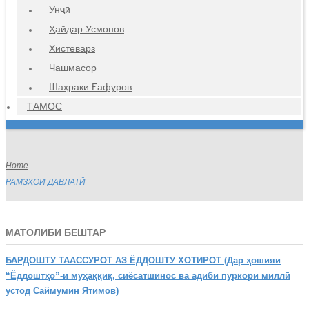
Унҷӣ
Ҳайдар Усмонов
Хистеварз
Чашмасор
Шаҳраки Ғафуров
ТАМОС
Home
РАМЗҲОИ ДАВЛАТӢ
МАТОЛИБИ БЕШТАР
БАРДОШТУ
ТААССУРОТ АЗ ЁДДОШТУ ХОТИРОТ (Дар ҳошияи
“Ёддоштҳо”-и муҳаққиқ, сиёсатшинос ва адиби пуркори миллӣ
устод Саймумин Ятимов)