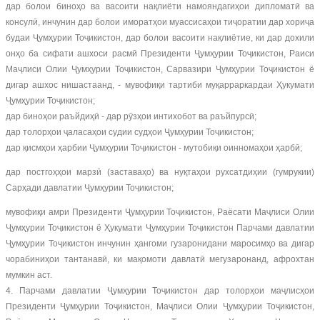
дар болои биноҳо ва васоити нақлиёти намояндагиҳои дипломатӣ ва
консулӣ, инчунин дар болои иморатҳои муассисаҳои тиҷоратии дар хориҷа
будаи Ҷумҳурии Тоҷикистон, дар болои васоити нақлиётие, ки дар дохили
онҳо ба сифати ашхоси расмӣ Президенти Ҷумҳурии Тоҷикистон, Раиси
Маҷлиси Олии Ҷумҳурии Тоҷикистон, Сарвазири Ҷумҳурии Тоҷикистон ё
дигар ашхос нишастаанд, - мувофиқи тартиби муқарраркардаи Ҳукумати
Ҷумҳурии Тоҷикистон;
дар биноҳои раъйдиҳӣ - дар рӯзҳои интихобот ва раъйпурсӣ;
дар толорҳои ҷаласаҳои судии судҳои Ҷумҳурии Тоҷикистон;
дар қисмҳои ҳарбии Ҷумҳурии Тоҷикистон - мутобиқи оинномаҳои ҳарбӣ;
дар постгоҳҳои марзӣ (заставаҳо) ва нуқтаҳои рухсатдиҳии (гумрукии)
Сарҳади давлатии Ҷумҳурии Тоҷикистон;
мувофиқи амри Президенти Ҷумҳурии Тоҷикистон, Раёсати Маҷлиси Олии
Ҷумҳурии Тоҷикистон ё Ҳукумати Ҷумҳурии Тоҷикистон Парчами давлатии
Ҷумҳурии Тоҷикистон инчунин ҳангоми гузаронидани маросимҳо ва дигар
чорабиниҳои тантанавӣ, ки мақомоти давлатӣ мегузаронанд, афрохтан
мумкин аст.
4. Парчами давлатии Ҷумҳурии Тоҷикистон дар толорҳои маҷлисҳои
Президенти Ҷумҳурии Тоҷикистон, Маҷлиси Олии Ҷумҳурии Тоҷикистон,