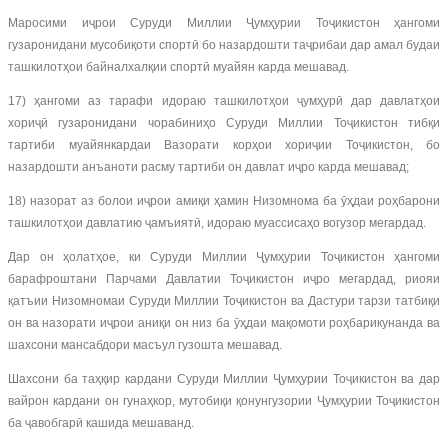
Маросими иҷрои Суруди Миллии Ҷумҳурии Тоҷикистон ҳангоми
гузаронидани мусобиқоти спортӣ бо назардошти таҷрибаи дар амал будаи
ташкилотҳои байналхалқии спортӣ муайян карда мешавад.
17) ҳангоми аз тарафи идораю ташкилотҳои ҷумҳурӣ дар давлатҳои
хориҷӣ гузаронидани чорабиниҳо Суруди Миллии Тоҷикистон тибқи
тартиби муайянкардаи Вазорати корҳои хориҷии Тоҷикистон, бо
назардошти анъаноти расму тартиби он давлат иҷро карда мешавад;
18) назорат аз болои иҷрои амиқи ҳамин Низомнома ба ӯҳдаи роҳбарони
ташкилотҳои давлатию ҷамъиятӣ, идораю муассисаҳо вогузор мегардад.
Дар он ҳолатҳое, ки Суруди Миллии Ҷумҳурии Тоҷикистон ҳангоми
барафроштани Парчами Давлатии Тоҷикистон иҷро мегардад, риояи
қатъии Низомномаи Суруди Миллии Тоҷикистон ва Дастури тарзи татбиқи
он ва назорати иҷрои аниқи он низ ба ӯҳдаи мақомоти роҳбарикунанда ва
шахсони мансабдори масъул гузошта мешавад.
Шахсони ба таҳқир кардани Суруди Миллии Ҷумҳурии Тоҷикистон ва дар
вайрон кардани он гунаҳкор, мутобиқи қонунгузории Ҷумҳурии Тоҷикистон
ба ҷавобгарӣ кашида мешаванд.