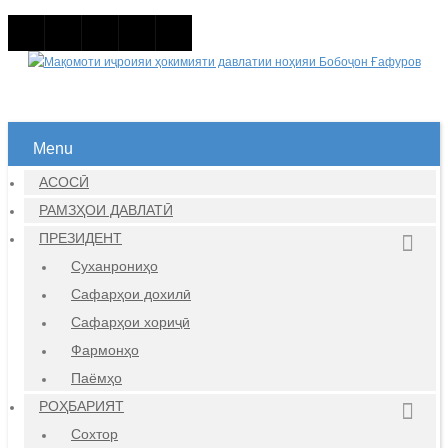
Menu
АСОСӢ
РАМЗҲОИ ДАВЛАТӢ
ПРЕЗИДЕНТ
Суханрониҳо
Сафарҳои дохилӣ
Сафарҳои хориҷӣ
Фармонҳо
Паёмҳо
РОҲБАРИЯТ
Сохтор