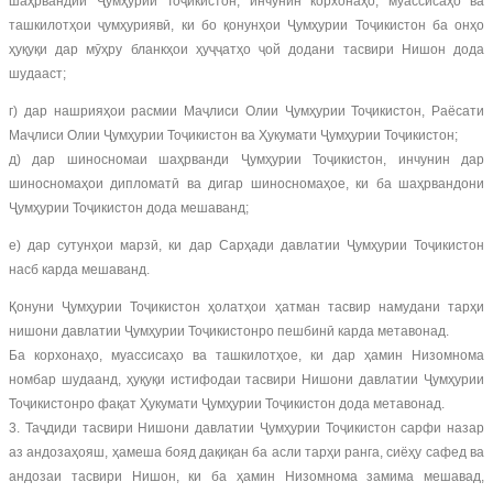
шаҳрвандии Ҷумҳурии Тоҷикистон, инчунин корхонаҳо, муассисаҳо ва
ташкилотҳои ҷумҳуриявӣ, ки бо қонунҳои Ҷумҳурии Тоҷикистон ба онҳо
ҳуқуқи дар мӯҳру бланкҳои ҳуҷҷатҳо ҷой додани тасвири Нишон дода
шудааст;
г) дар нашрияҳои расмии Маҷлиси Олии Ҷумҳурии Тоҷикистон, Раёсати
Маҷлиси Олии Ҷумҳурии Тоҷикистон ва Ҳукумати Ҷумҳурии Тоҷикистон;
д) дар шиносномаи шаҳрванди Ҷумҳурии Тоҷикистон, инчунин дар
шиносномаҳои дипломатӣ ва дигар шиносномаҳое, ки ба шаҳрвандони
Ҷумҳурии Тоҷикистон дода мешаванд;
е) дар сутунҳои марзӣ, ки дар Сарҳади давлатии Ҷумҳурии Тоҷикистон
насб карда мешаванд.
Қонуни Ҷумҳурии Тоҷикистон ҳолатҳои ҳатман тасвир намудани тарҳи
нишони давлатии Ҷумҳурии Тоҷикистонро пешбинӣ карда метавонад.
Ба корхонаҳо, муассисаҳо ва ташкилотҳое, ки дар ҳамин Низомнома
номбар шудаанд, ҳуқуқи истифодаи тасвири Нишони давлатии Ҷумҳурии
Тоҷикистонро фақат Ҳукумати Ҷумҳурии Тоҷикистон дода метавонад.
3. Таҷдиди тасвири Нишони давлатии Ҷумҳурии Тоҷикистон сарфи назар
аз андозаҳояш, ҳамеша бояд дақиқан ба асли тарҳи ранга, сиёҳу сафед ва
андозаи тасвири Нишон, ки ба ҳамин Низомнома замима мешавад,