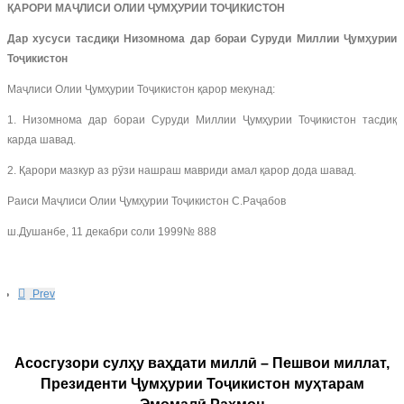
ҚАРОРИ МАҶЛИСИ ОЛИИ ҶУМҲУРИИ ТОҶИКИСТОН
Дар хусуси тасдиқи Низомнома дар бораи Суруди Миллии Ҷумҳурии
Тоҷикистон
Маҷлиси Олии Ҷумҳурии Тоҷикистон қарор мекунад:
1. Низомнома дар бораи Суруди Миллии Ҷумҳурии Тоҷикистон тасдиқ
карда шавад.
2. Қарори мазкур аз рӯзи нашраш мавриди амал қарор дода шавад.
Раиси Маҷлиси Олии Ҷумҳурии Тоҷикистон С.Раҷабов
ш.Душанбе, 11 декабри соли 1999№ 888
Prev
Асосгузори сулҳу ваҳдати миллӣ – Пешвои миллат,
Президенти Ҷумҳурии Тоҷикистон муҳтарам