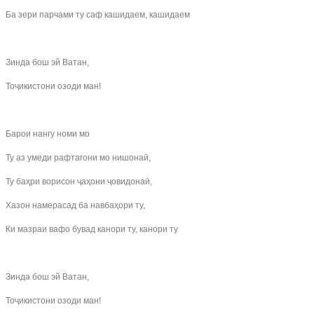
Ба зери парчами ту саф кашидаем, кашидаем
Зинда бош эй Ватан,
Тоҷикистони озоди ман!
Барои нангу номи мо
Ту аз умеди рафтагони мо нишонаӣ,
Ту баҳри ворисон ҷаҳони ҷовидонаӣ,
Хазон намерасад ба навбаҳори ту,
Ки мазраи вафо бувад канори ту, канори ту
Зинда бош эй Ватан,
Тоҷикистони озоди ман!