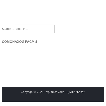
Search ...
СОМОНАҲОИ РАСМӢ
Copyright © 2026 Таҳияи сомона ТҶ МТИ "Кова"