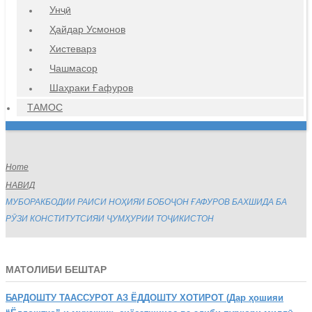
Унҷӣ
Ҳайдар Усмонов
Хистеварз
Чашмасор
Шаҳраки Ғафуров
ТАМОС
Home
НАВИД
МУБОРАКБОДИИ РАИСИ НОҲИЯИ БОБОҶОН ҒАФУРОВ БАХШИДА БА
РӮЗИ КОНСТИТУТСИЯИ ҶУМҲУРИИ ТОҶИКИСТОН
МАТОЛИБИ БЕШТАР
БАРДОШТУ
ТААССУРОТ АЗ ЁДДОШТУ ХОТИРОТ (Дар ҳошияи