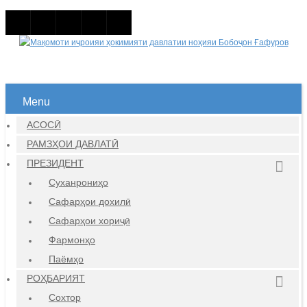
Menu
АСОСӢ
РАМЗҲОИ ДАВЛАТӢ
ПРЕЗИДЕНТ
Суханрониҳо
Сафарҳои дохилӣ
Сафарҳои хориҷӣ
Фармонҳо
Паёмҳо
РОҲБАРИЯТ
Сохтор