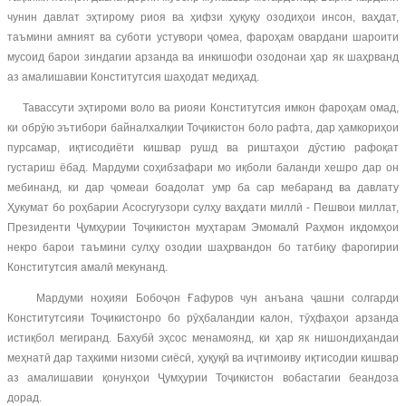
чунин давлат эҳтирому риоя ва ҳифзи ҳуқуқу озодиҳои инсон, ваҳдат,
таъмини амният ва суботи устувори ҷомеа, фароҳам овардани шароити
мусоид барои зиндагии арзанда ва инкишофи озодонаи ҳар як шаҳрванд
аз амалишавии Конститутсия шаҳодат медиҳад.
Тавассути эҳтироми воло ва риояи Конститутсия имкон фароҳам омад,
ки обрӯю эътибори байналхалқии Тоҷикистон боло рафта, дар ҳамкориҳои
пурсамар, иқтисодиёти кишвар рушд ва риштаҳои дӯстию рафоқат
густариш ёбад. Мардуми соҳибзафари мо иқболи баланди хешро дар он
мебинанд, ки дар ҷомеаи боадолат умр ба сар мебаранд ва давлату
Ҳукумат бо роҳбарии Асосгугузори сулҳу ваҳдати миллӣ - Пешвои миллат,
Президенти Ҷумҳурии Тоҷикистон муҳтарам Эмомалӣ Раҳмон икдомҳои
некро барои таъмини сулҳу озодии шаҳрвандон бо татбиқу фарогирии
Конститутсия амалӣ мекунанд.
Мардуми ноҳияи Бобоҷон Ғафуров чун анъана ҷашни солгарди
Конститутсияи Тоҷикистонро бо рӯҳбаландии калон, тӯҳфаҳои арзанда
истиқбол мегиранд. Бахубӣ эҳсос менамоянд, ки ҳар як нишондиҳандаи
меҳнатӣ дар таҳкими низоми сиёсӣ, ҳуқуқӣ ва иҷтимоиву иқтисодии кишвар
аз амалишавии қонунҳои Ҷумҳурии Тоҷикистон вобастагии беандоза
дорад.