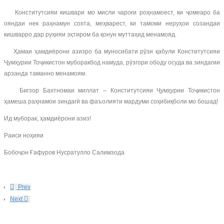
Конститутсияи кишвари мо мисли чароғи роҳнамоест, ки ҷомеаро ба
ояндаи нек раҳнамун сохта, меҳварест, ки тамоми неруҳои созандаи
кишварро дар руҳияи эҳтиром ба қонун муттаҳид менамояд.
Ҳамаи ҳамдиёрони азизро ба муносибати рӯзи қабули Конститутсияи
Ҷумҳурии Тоҷикистон муборакбод намуда, рӯзгори ободу осуда ва зиндагии
арзанда таманно менамоям.
Бигзор Бахтномаи миллат – Конститутсияи Ҷумҳурии Тоҷикистон
ҳамеша раҳнамои зиндагӣ ва фаъолияти мардуми соҳибиқболи мо бошад!
Ид муборак, ҳамдиёрони азиз!
Раиси ноҳияи
Бобоҷон Ғафуров Нусратулло Салимзода
Prev
Next