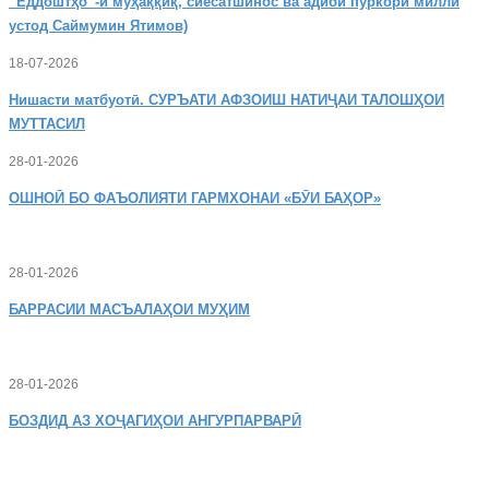
“Ёддоштҳо”-и муҳаққиқ, сиёсатшинос ва адиби пуркори миллӣ
устод Саймумин Ятимов)
18-07-2026
Нишасти
матбуотӣ. СУРЪАТИ АФЗОИШ НАТИҶАИ ТАЛОШҲОИ
МУТТАСИЛ
28-01-2026
ОШНОӢ
БО ФАЪОЛИЯТИ ГАРМХОНАИ «БӮИ БАҲОР»
28-01-2026
БАРРАСИИ МАСЪАЛАҲОИ МУҲИМ
28-01-2026
БОЗДИД
АЗ ХОҶАГИҲОИ АНГУРПАРВАРӢ