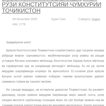
РӮЗИ КОНСТИТУТСИЯИ ҶУМҲУРИИ
ТОҶИКИСТОН
06 November 2025
Super User
Category:
Навид
Hits: 1778
Ҳамдиёрони азиз!
Қабули Конститутсияи Тоҷикистони соҳибистиқлол дар таърихи кишвар
рӯйдоди воқеан сарнавиштсоз, муайянкунандаи роҳу равиш ва рушди
устувори Ватани азизамон мебошад. Конститутсия барҳақ боиси ифтихор
ва сарфарозии ҳар як шаҳрванди ватандӯст мебошад. Аз ин рӯ, кулли
мардуми шарафманди ноҳияро ба муносибати 31-солагии рӯзи қабули
Қонуни асосӣ ҳамчун заминаи пойдори тамоми қонунгузории давлат
самимона табрик ва таҳният мегӯям.
Ин санади муқаддас, ки истиқлоли давлатии Тоҷикистонро ба расмият
даровард, орзую ормони мардуми барӯманди моро амалӣ сохта, роҳи
ояндаи миллати сарбаланду созандаи моро ба сӯи бунёди ҷомеаи нав ва
таҳкими пояҳои давлатдории муосир мунаввар мегардонад. Барпо кардани