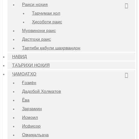
Раиси ноҳия
Тарҷумаи ҳол
Ҳисоботи раис
Муовинони раис
Дастгоҳи раис
Тартиби қабули шаҳрвандон
НАВИД
ТАЪРИХИ НОҲИЯ
ҶАМОАТҲО
Ғозиён
Дадобой Холматов
Ёва
Зарзамин
Исмоил
Исфисор
Овчиқалъача