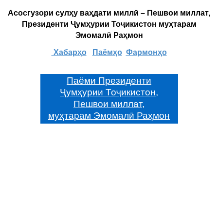
Асосгузори сулҳу ваҳдати миллӣ – Пешвои миллат,
Президенти Ҷумҳурии Тоҷикистон муҳтарам
Эмомалӣ Раҳмон
Хабарҳо
Паёмҳо
Фармонҳо
Паёми Президенти
Ҷумҳурии Тоҷикистон,
Пешвои миллат,
муҳтарам Эмомалӣ Раҳмон