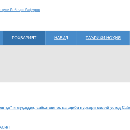
РОҲБАРИЯТ
НАВИД
ТАЪРИХИ НОҲИЯ
ҳо”-и муҳаққиқ, сиёсатшинос ва адиби пуркори миллӣ устод Сай
АСИЛ