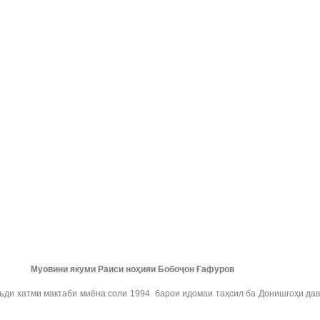
Муовини якуми Раиси ноҳияи Бобоҷон Ғафуров
аъди хатми мактаби миёна соли 1994 барои идомаи таҳсил ба Донишгоҳи да