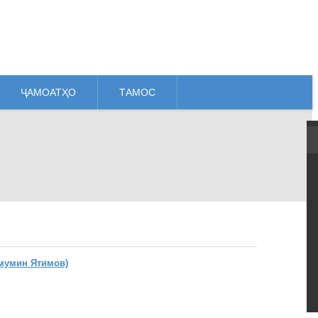
ҶАМОАТҲО
ТАМОС
мумин Ятимов)