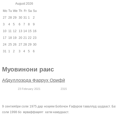
August
2026
Mo
Tu
We
Th
Fr
Sa
Su
27
28
29
30
31
1
2
3
4
5
6
7
8
9
10
11
12
13
14
15
16
17
18
19
20
21
22
23
24
25
26
27
28
29
30
31
1
2
3
4
5
6
Муовинони раис
Абдуллозода Фаррух Орифӣ
23 February 2021
2315
9 сентиябри соли 1975 дар ноҳияи Бобочон Ғафуров таваллуд шудааст. Б
соли 1998 бо муваффақият хатм намудааст.