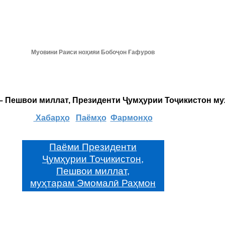
Муовини Раиси ноҳияи Бобоҷон Ғафуров
 – Пешвои миллат, Президенти Ҷумҳурии Тоҷикистон м
Хабарҳо
Паёмҳо
Фармонҳо
Паёми Президенти
Ҷумҳурии Тоҷикистон,
Пешвои миллат,
муҳтарам Эмомалӣ Раҳмон