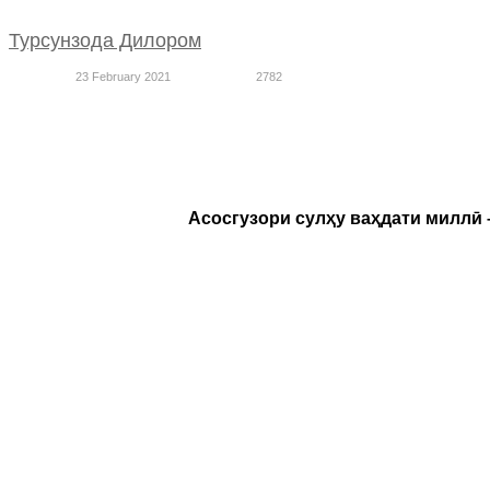
Турсунзода Дилором
23 February 2021
2782
Асосгузори сулҳу ваҳдати миллӣ