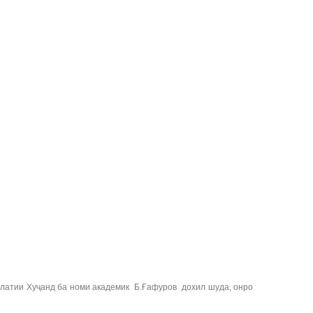
влатии Хуҷанд ба номи академик Б.Ғафуров дохил шуда, онро