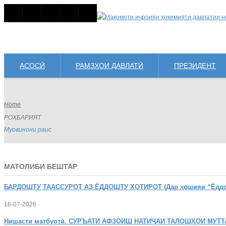
АСОСӢ
РАМЗҲОИ ДАВЛАТӢ
ПРЕЗИДЕНТ
Home
РОҲБАРИЯТ
Муовинони раис
МАТОЛИБИ БЕШТАР
БАРДОШТУ
ТААССУРОТ АЗ ЁДДОШТУ ХОТИРОТ (Дар ҳошияи “Ёддошт
18-07-2026
Нишасти
матбуотӣ. СУРЪАТИ АФЗОИШ НАТИҶАИ ТАЛОШҲОИ МУТТ