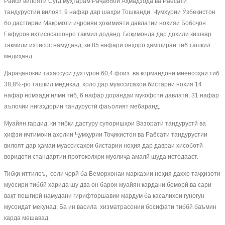
Раиси вилояти Суғд муҳтарам Раҷаббой Аҳмадзода ва Раёсати
тандурустии вилоят, 9 нафар дар шаҳри Тошканди Ҷумҳурии Ӯзбекистон
бо дастгирии Мақомоти иҷроияи ҳокимияти давлатии ноҳияи Бобоҷон
Ғафуров ихтисосашонро такмил доданд. Боқимонда дар дохили кишвар
такмили ихтисос намуданд, ки 85 нафари онҳоро ҳамшираи тиб ташкил
медиҳанд.
Дараҷанокии тахассуси духтурон 60,4 фоиз ва кормандони миёнсоҳаи тиб
38,8%-ро ташкил медиҳад. ҳоло дар муассисаҳои бистарии ноҳия 14
нафар номзади илми тиб, 6 нафар дорандаи мукофоти давлатӣ, 31 нафар
аълочии нигаҳдории тандурустӣ фаъолият мебаранд.
Муайян гардид, ки тибқи дастуру супоришҳои Вазорати тандурустӣ ва
ҳифзи иҷтимоии аҳолии Ҷумҳурии Тоҷикистон ва Раёсати тандурустии
вилоят дар ҳамаи муассисаҳои бистарии ноҳия дар давраи ҳисоботӣ
воридоти стандартии протоколҳои муолиҷа амалӣ шуда истодааст.
Тибқи иттилоъ, соли ҷорӣ ба Беморхонаи марказии ноҳия даҳҳо таҷҳизоти
муосири тиббӣ харида шу два он барои муайян кардани беморӣ ва сари
вақт пешгирӣ намудани гирифторшавии мардум ба касалиҳои гуногун
мусоидат мекунад. Ба ин васила хизматрасонии босифати тиббӣ баъмин
карда мешавад.