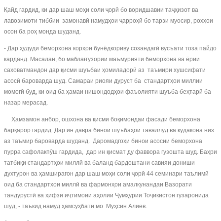
Қайд гардид, ки дар шаш моҳи соли ҷорӣ бо воридшавии таҷҳизот ва
лавозимоти тиббии замонавӣ намудҳои ҷарроҳӣ бо тарзи муосир, роҳҳои
осон ба роҳ монда шуданд.
- Дар ҳудуди беморхона корҳои бунёдкориву созандагӣ вусъати тоза пайдо
карданд. Масалан, бо маблағгузории маъмурияти беморхона ва ёрии
саховатмандон дар қисми шуъбаи ҳомиладорӣ аз таъмири хушсифати
асосӣ бароварда шуд. Самараи риояи дуруст ба стандартҳои миллии
момогӣ буд, ки оид ба ҳамаи нишондодҳои фаъолияти шуъба беҳтарӣ ба
назар мерасад.
Ҳамзамон анбор, ошхона ва қисми боқимондаи фасади беморхона
барқарор гардид. Дар ин давра бинои шуъбаҳои таваллуд ва кӯдакона низ
аз таъмир бароварда шуданд. Даромадгоҳи бинои асосии беморхона
пурра сафолакпӯш гардида, дар ин қисмат ду фаввора гузошта шуд. Баҳри
татбиқи стандартҳои миллӣ ва баланд бардоштани савияи дониши
духтурон ва ҳамширагон дар шаш моҳи соли ҷорӣ 44 семинари таълимӣ
оид ба стандартҳои миллӣ ва фармонҳои амалкунандаи Вазорати
тандурустӣ ва ҳифзи иҷтимоии аҳолии Ҷумҳурии Тоҷикистон гузаронида
шуд, - таъкид намуд ҳамсуҳбати мо Муҳсин Алиев.