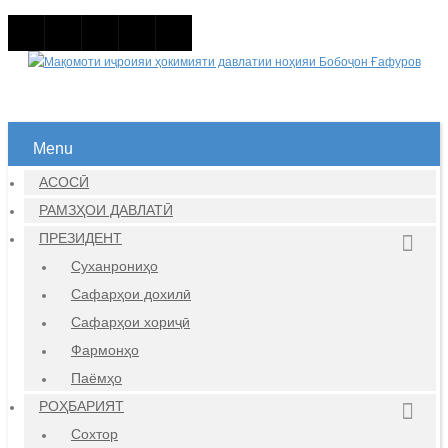
Menu
АСОСӢ
РАМЗҲОИ ДАВЛАТӢ
ПРЕЗИДЕНТ
Суханрониҳо
Сафарҳои дохилӣ
Сафарҳои хориҷӣ
Фармонҳо
Паёмҳо
РОҲБАРИЯТ
Сохтор