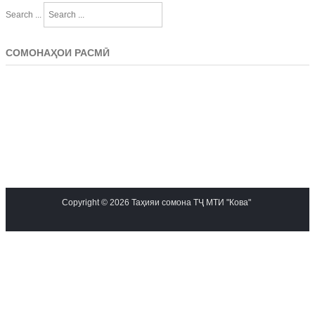
Search ...
СОМОНАҲОИ РАСМӢ
Copyright © 2026 Таҳияи сомона ТҶ МТИ "Кова"