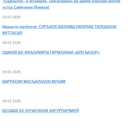
“Ёддоштҳо”-и муҳаққиқ, сиёсатшинос ва адиби пуркори миллӣ
устод Саймумин Ятимов)
18-07-2026
Нишасти
матбуотӣ. СУРЪАТИ АФЗОИШ НАТИҶАИ ТАЛОШҲОИ
МУТТАСИЛ
28-01-2026
ОШНОӢ
БО ФАЪОЛИЯТИ ГАРМХОНАИ «БӮИ БАҲОР»
28-01-2026
БАРРАСИИ МАСЪАЛАҲОИ МУҲИМ
28-01-2026
БОЗДИД
АЗ ХОҶАГИҲОИ АНГУРПАРВАРӢ