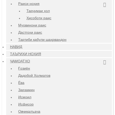
Раиси ноҳия
Тарҷумаи ҳол
Ҳисоботи раис
Муовинони раис
Дастгоҳи раис
Тартиби қабули шаҳрвандон
НАВИД
ТАЪРИХИ НОҲИЯ
ҶАМОАТҲО
Ғозиён
Дадобой Холматов
Ёва
Зарзамин
Исмоил
Исфисор
Овчиқалъача