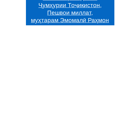
Ҷумҳурии Тоҷикистон,
Пешвои миллат,
муҳтарам Эмомалӣ Раҳмон