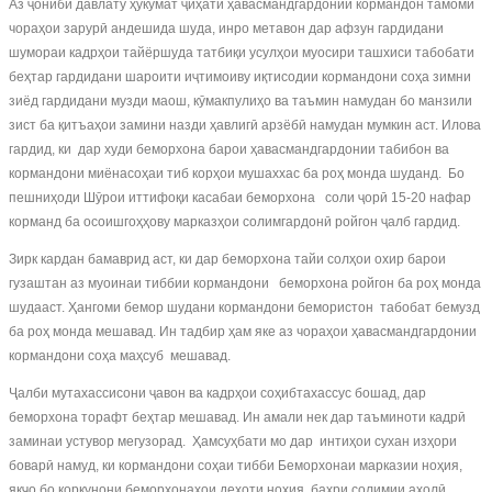
Аз ҷониби давлату ҳукумат ҷиҳати ҳавасмандгардонии кормандон тамоми
чораҳои зарурӣ андешида шуда, инро метавон дар афзун гардидани
шумораи кадрҳои тайёршуда татбиқи усулҳои муосири ташхиси табобати
беҳтар гардидани шароити иҷтимоиву иқтисодии кормандони соҳа зимни
зиёд гардидани музди маош, кӯмакпулиҳо ва таъмин намудан бо манзили
зист ба қитъаҳои замини назди ҳавлигӣ арзёбӣ намудан мумкин аст. Илова
гардид, ки дар худи беморхона барои ҳавасмандгардонии табибон ва
кормандони миёнасоҳаи тиб корҳои мушаххас ба роҳ монда шуданд. Бо
пешниҳоди Шӯрои иттифоқи касабаи беморхона соли ҷорӣ 15-20 нафар
корманд ба осоишгоҳҳову марказҳои солимгардонӣ ройгон ҷалб гардид.
Зирк кардан бамаврид аст, ки дар беморхона тайи солҳои охир барои
гузаштан аз муоинаи тиббии кормандони беморхона ройгон ба роҳ монда
шудааст. Ҳангоми бемор шудани кормандони бемористон табобат бемузд
ба роҳ монда мешавад. Ин тадбир ҳам яке аз чораҳои ҳавасмандгардонии
кормандони соҳа маҳсуб мешавад.
Ҷалби мутахассисони ҷавон ва кадрҳои соҳибтахассус бошад, дар
беморхона торафт беҳтар мешавад. Ин амали нек дар таъминоти кадрӣ
заминаи устувор мегузорад. Ҳамсуҳбати мо дар интиҳои сухан изҳори
боварӣ намуд, ки кормандони соҳаи тибби Беморхонаи марказии ноҳия,
якҷо бо коркунони беморхонаҳои деҳоти ноҳия, баҳри солимии аҳолӣ,