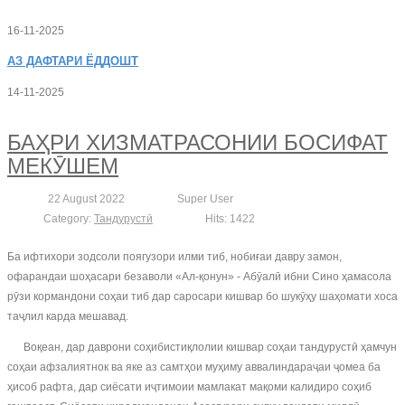
16-11-2025
АЗ
ДАФТАРИ ЁДДОШТ
14-11-2025
БАҲРИ ХИЗМАТРАСОНИИ БОСИФАТ
МЕКӮШЕМ
22 August 2022
Super User
Category:
Тандурустӣ
Hits: 1422
Ба ифтихори зодсоли поягузори илми тиб, нобиғаи давру замон,
офарандаи шоҳасари безаволи «Ал-қонун» - Абӯалӣ ибни Сино ҳамасола
рӯзи кормандони соҳаи тиб дар саросари кишвар бо шукӯҳу шаҳомати хоса
таҷлил карда мешавад.
Воқеан, дар даврони соҳибистиқлолии кишвар соҳаи тандурустӣ ҳамчун
соҳаи афзалиятнок ва яке аз самтҳои муҳиму аввалиндараҷаи ҷомеа ба
ҳисоб рафта, дар сиёсати иҷтимоии мамлакат мақоми калидиро соҳиб