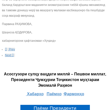
баланд бардоштани маданияти хизматрасонии тиббӣ кӯшиш менамоянд
ва тамоми донишу нерӯ ва маҳорату малакаи касбиашонро ба пешбурди
соҳа масраф мекунанд.
Парвина РАҲИМОВА,
Шаҳноза ҚОДИРОВА,
хабарнигорони ҳафтаномаи «Хуҷанд»
Prev
Next
Асосгузори сулҳу ваҳдати миллӣ – Пешвои миллат,
Президенти Ҷумҳурии Тоҷикистон муҳтарам
Эмомалӣ Раҳмон
Хабарҳо
Паёмҳо
Фармонҳо
Паёми Президенти