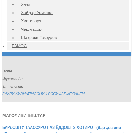
Унҷӣ
Ҳайдар Усмонов
Хистеварз
Чашмасор
Шаҳраки Ғафуров
ТАМОС
Home
Иҷтимоиёт
Тандурустӣ
БАҲРИ ХИЗМАТРАСОНИИ БОСИФАТ МЕКӮШЕМ
МАТОЛИБИ БЕШТАР
БАРДОШТУ
ТААССУРОТ АЗ ЁДДОШТУ ХОТИРОТ (Дар ҳошияи