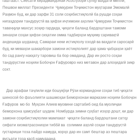
гаштааст. Сиёсати хирадмандонаи Асосгузори сулҳу ваҳдати миллӣ,
Пешвои миллат Президенти Ҷумҳурии Тоҷикистон муҳтарам Эмомалӣ
Раҳмон буд, ки дар зарфи 31 соли соҳибистиқлолӣ ба рушди соҳаи
нигаҳдории тандурустӣ ва ҳифзи иҷтимоии аҳолии Ҷумҳурии Тоҷикистон
таваҷҷуҳи махсус зоҳир гардида, ҷиҳати баланд бардоштани тамоми
зинаҳои соҳаи ҳифзи сиҳатии омма тадбирҳои муҳиму саривақтӣ
андешида шудаанд. Самараи неки истиқлолу озодӣ ва ваҳдати саросарӣ
буд, ки меваҳои шакарбори замони истиқлолият дар ҳама ҷабҳаҳои ҳаёт
бо сад рангу накҳату таровиш ба бор омаданд. Дар ин росто соҳаи
тандурустии ноҳияи Бобоҷон Ғафуровро низ метавон дар алоҳидагӣ зикр
сохт.
Дар арафаи таҷлили иди бошукӯҳи Рӯзи кормандони соҳаи тиб ҷиҳати
шиносоӣ бо фаъолияти шашмоҳаи Беморхонаи марказии ноҳияи Бобоҷон
Ғафуров мо бо Муҳсин Алиев муовини сартабиб оид ба муолиҷаи
беморхона ҳамсуҳбат шудем. Номбурда зимни суҳбат изҳор дошт, ки дар
замони соҳибистиқлолии мамлакат ҷиҳати баланд бардоштани сатҳу
сифати хизматрасониҳои тиббӣ ва солимии аҳолӣ соҳаи тандурустӣ
густариши тоза пайдо намуда, корҳо дар ин самт бештар аз пештара
вусъати тоза касб намудаанд.