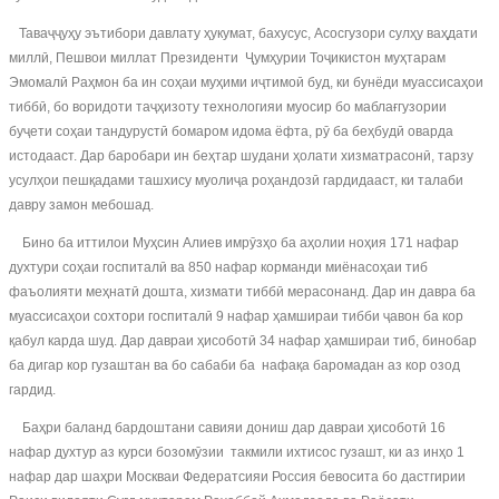
Таваҷҷуҳу эътибори давлату ҳукумат, бахусус, Асосгузори сулҳу ваҳдати
миллӣ, Пешвои миллат Президенти Ҷумҳурии Тоҷикистон муҳтарам
Эмомалӣ Раҳмон ба ин соҳаи муҳими иҷтимоӣ буд, ки бунёди муассисаҳои
тиббӣ, бо воридоти таҷҳизоту технологияи муосир бо маблағгузории
буҷети соҳаи тандурустӣ бомаром идома ёфта, рӯ ба беҳбудӣ оварда
истодааст. Дар баробари ин беҳтар шудани ҳолати хизматрасонӣ, тарзу
усулҳои пешқадами ташхису муолиҷа роҳандозӣ гардидааст, ки талаби
давру замон мебошад.
Бино ба иттилои Муҳсин Алиев имрӯзҳо ба аҳолии ноҳия 171 нафар
духтури соҳаи госпиталӣ ва 850 нафар корманди миёнасоҳаи тиб
фаъолияти меҳнатӣ дошта, хизмати тиббӣ мерасонанд. Дар ин давра ба
муассисаҳои сохтори госпиталӣ 9 нафар ҳамшираи тибби ҷавон ба кор
қабул карда шуд. Дар давраи ҳисоботӣ 34 нафар ҳамшираи тиб, бинобар
ба дигар кор гузаштан ва бо сабаби ба нафақа баромадан аз кор озод
гардид.
Баҳри баланд бардоштани савияи дониш дар давраи ҳисоботӣ 16
нафар духтур аз курси бозомӯзии такмили ихтисос гузашт, ки аз инҳо 1
нафар дар шаҳри Москваи Федератсияи Россия бевосита бо дастгирии