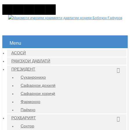
Menu
АСОСӢ
РАМЗҲОИ ДАВЛАТӢ
ПРЕЗИДЕНТ
Суханрониҳо
Сафарҳои дохилӣ
Сафарҳои хориҷӣ
Фармонҳо
Паёмҳо
РОҲБАРИЯТ
Сохтор