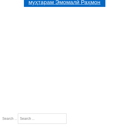
муҳтарам Эмомалӣ Раҳмон
Search ...