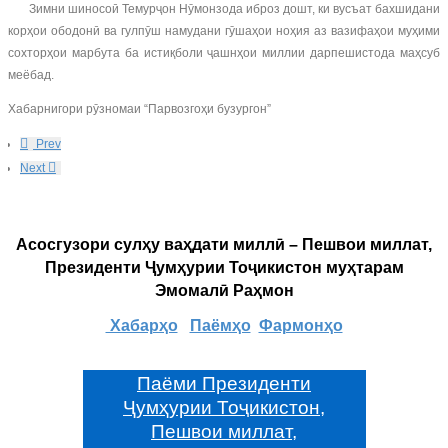
Зимни шиносоӣ Темурҷон Нӯмонзода иброз дошт, ки вусъат бахшидани
корҳои ободонӣ ва гулпӯш намудани гӯшаҳои ноҳия аз вазифаҳои муҳими
сохторҳои марбута ба истиқболи ҷашнҳои миллии дарпешистода маҳсуб
меёбад.
Хабарнигори рӯзномаи “Парвозгоҳи бузургон”
Prev
Next
Асосгузори сулҳу ваҳдати миллӣ – Пешвои миллат,
Президенти Ҷумҳурии Тоҷикистон муҳтарам
Эмомалӣ Раҳмон
Хабарҳо
Паёмҳо
Фармонҳо
Паёми Президенти
Ҷумҳурии Тоҷикистон,
Пешвои миллат,