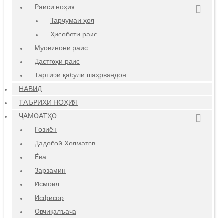
Раиси ноҳия
Тарҷумаи ҳол
Ҳисоботи раис
Муовинони раис
Дастгоҳи раис
Тартиби қабули шаҳрвандон
НАВИД
ТАЪРИХИ НОҲИЯ
ҶАМОАТҲО
Ғозиён
Дадобой Холматов
Ёва
Зарзамин
Исмоил
Исфисор
Овчиқалъача