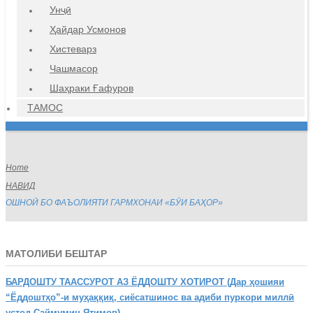
Унҷӣ
Ҳайдар Усмонов
Хистеварз
Чашмасор
Шаҳраки Ғафуров
ТАМОС
Home
НАВИД
ОШНОӢ БО ФАЪОЛИЯТИ ГАРМХОНАИ «БӮИ БАҲОР»
МАТОЛИБИ БЕШТАР
БАРДОШТУ
ТААССУРОТ АЗ ЁДДОШТУ ХОТИРОТ (Дар ҳошияи
“Ёддоштҳо”-и муҳаққиқ, сиёсатшинос ва адиби пуркори миллӣ
устод Саймумин Ятимов)