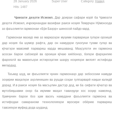
28 January 2026
Super User
Category:
Навид
Hits: 1487
Ҷамоати деҳоти Исмоил
.
Дар доираи сафари корӣ ба Ҷамоати
деҳоти Исмоил, иҷрокунандаи вазифаи раиси ноҳия Темурҷон Нӯмонзода
аз фаъолияти гармхонаи «Бӯи Баҳор» шиносоӣ пайдо кард.
Гармхонаи мазкур яке аз марказҳои муҳими парвариши гулҳои ороишӣ
дар ноҳия ба шумор рафта, дар он намудҳои гуногуни тухми гулҳо ва
кӯчатҳои мавсимӣ парвариш карда мешаванд. Маҳсулоти ин гармхона
асосан барои сабзкорӣ ва ороиши кӯчаю хиёбонҳо, боғҳои фарҳангию
фароғатӣ ва мавзеъҳои истироҳатии шаҳру ноҳияҳои вилоят истифода
мегардад.
Таъкид шуд, ки фаъолияти чунин гармхонаҳо дар зебосозии намуди
зоҳирии маҳалҳои аҳолинишин ва рушди соҳаи гулпарварӣ нақши калидӣ
дорад. И.в раиси ноҳия ба масъулин дастур дод, ки ба сифати кӯчатҳо ва
мутобиқшавии онҳо ба иқлими маҳал таваҷҷуҳи хос зоҳир намоянд.
Ҳамчунин барои боз ҳам васеъ намудани фаъолияти гармхона ва
истифодаи самараноки технологияҳои муосири обёрию парвариш
тавсияҳои муфид дода шуданд.