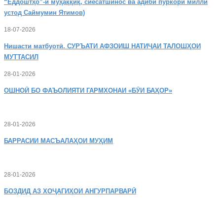
“Ёддоштҳо”-и муҳаққиқ, сиёсатшинос ва адиби пуркори миллӣ
устод Саймумин Ятимов)
18-07-2026
Нишасти
матбуотӣ. СУРЪАТИ АФЗОИШ НАТИҶАИ ТАЛОШҲОИ
МУТТАСИЛ
28-01-2026
ОШНОӢ
БО ФАЪОЛИЯТИ ГАРМХОНАИ «БӮИ БАҲОР»
28-01-2026
БАРРАСИИ МАСЪАЛАҲОИ МУҲИМ
28-01-2026
БОЗДИД
АЗ ХОҶАГИҲОИ АНГУРПАРВАРӢ