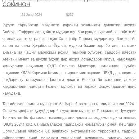
СОКИНОН
21 June 2024
9237
Гуруҳи тарғиботии Мақомоти иҷроияи ҳокимияти давлатии ноҳияи
Бобоҷон Ғафуров дар ҳайати мудири шуъбаи рушди иҷтимоӣ ва робита бо
ҷомеаи дастгоҳи раиси ноҳия Халифаёр Парвиз, мудири шуъбаи кор бо
занон ва оила Ҳоҷибоева Ӯғулой, мудири бахши кор бо дин, танзими
анъана ва ҷашну маросими ноҳия Темиров Улуғбек, сардори раёсати
Агентии менат ва шуҳли аҳолӣ дар ноҳия Искандаров Фирӯз, намояндаи
кумиҷроияи ноҳиявии ҲХДТ Солиева Муяссара, намояндаи шуъбаи
ноҳиявии КДАМ Каримов Комил, нозирони минтақавии ШВКД дар ноҳия ва
роҳбарияту масъулони Ҷамоати деҳоти Ғозиён бо сокинони деҳоти
Каҳрамонони ҷамоати Ғозиён мулоқот ва корҳои фаҳмондадиҳӣ доир
намуданд.
Тарғиботчиён зимни мулоқотҳо бо ёдрасӣ аз эълон гардидани соли 2024 -
Соли маърифати ҳуқуқӣ доир ба муҳтавои мулоқоти Президенти Ҷумҳурии
Тоҷикистон бо фаъолон, намояндагони ҷомеа ва ходимони дини кишвар
(09.03.2024) оид ба масъалаҳои падидаҳои номатлуби ҷомеа, пешгирии
шомилшавии ҷавонон ба равияҳои экстремистию террористӣ, тадриси
ғайрирасмии динӣ, хушунати хонаводагӣ, ҷудошавии оилаҳои ҷавон,