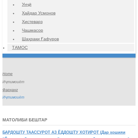
Унҷӣ
Ҳайдар Усмонов
Хистеварз
Чашмасор
Шаҳраки Ғафуров
ТАМОС
Home
Иҷтимоиёт
Фарҳанг
Иҷтимоиёт
МАТОЛИБИ БЕШТАР
БАРДОШТУ
ТААССУРОТ АЗ ЁДДОШТУ ХОТИРОТ (Дар ҳошияи