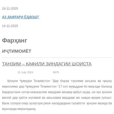
16-11-2025
АЗ
ДАФТАРИ ЁДДОШТ
14-11-2025
Фарҳанг
ИҶТИМОИЁТ
ТАНЗИМ – КАФИЛИ ЗИНДАГИИ ШОИСТА
11 July 2024
9675
Қонуни Ҷумҳури Тоҷикистон ”Дар бораи танзими анъана ва ҷашну
маросимҳо дар Ҷумҳурии Тоҷикистон “17 сол муқаддам бо мақсади баланд
бардоштани сатҳи некуаҳолии мардуми кишвар қабул шуда, он чун қонуни
миллӣ дар ҳаёти иҷтимоӣ ва маънавии мардуми мо нақши муҳим гузошт.
Вале солҳои охир ҳолатҳои риоя нагардидани талаботи қонуни мазкур ба
мушоҳида мерасиданд.