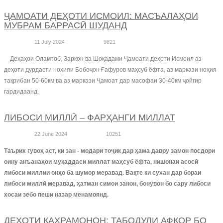
ҶАМОАТИ ДЕҲОТИ ИСМОИЛ: МАСЪАЛАҲОИ
МУБРАМ БАРРАСӢ ШУДАНД
11 July 2024
9821
Деҳаҳои Оламтоб, Заркон ва Шоқадами Ҷамоати деҳоти Исмоил аз
деҳоти дурдасти ноҳияи Бобоҷон Ғафуров маҳсуб ёфта, аз маркази ноҳия
тақрибан 50-60км ва аз маркази Ҷамоат дар масофаи 30-40км ҷойгир
гардидаанд.
ЛИБОСИ МИЛЛӢ – ФАРҲАНГИ МИЛЛАТ
22 June 2024
10251
Таърих гувоҳ аст, ки зан - модари тоҷик дар ҳама давру замон посдори
оину анъанаҳои муқаддаси миллат маҳсуб ёфта, нишонаи асосӣ
либоси миллии онҳо ба шумор меравад. Вақте ки сухан дар бораи
либоси миллӣ меравад, ҳатман симои занон, бонувон бо сару либоси
хосаи зебо пеши назар менамоянд.
ДЕҲОТИ КАҲРАМОНОН: ТАБОДУЛИ АФКОР БО