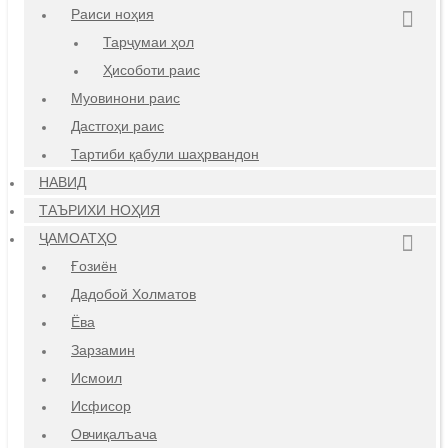
Раиси ноҳия
Тарҷумаи ҳол
Ҳисоботи раис
Муовинони раис
Дастгоҳи раис
Тартиби қабули шаҳрвандон
НАВИД
ТАЪРИХИ НОҲИЯ
ҶАМОАТҲО
Ғозиён
Дадобой Холматов
Ёва
Зарзамин
Исмоил
Исфисор
Овчиқалъача