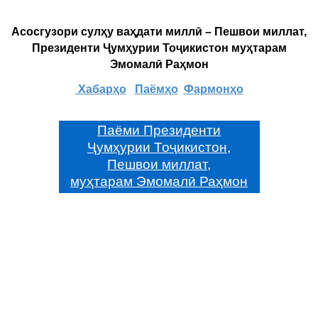
Асосгузори сулҳу ваҳдати миллӣ – Пешвои миллат,
Президенти Ҷумҳурии Тоҷикистон муҳтарам
Эмомалӣ Раҳмон
Хабарҳо
Паёмҳо
Фармонҳо
Паёми Президенти
Ҷумҳурии Тоҷикистон,
Пешвои миллат,
муҳтарам Эмомалӣ Раҳмон