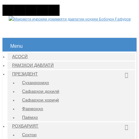
Menu
АСОСӢ
РАМЗҲОИ ДАВЛАТӢ
ПРЕЗИДЕНТ
Суханрониҳо
Сафарҳои дохилӣ
Сафарҳои хориҷӣ
Фармонҳо
Паёмҳо
РОҲБАРИЯТ
Сохтор