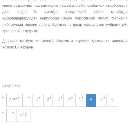
ҷиноятсодиркунӣ, нашъамандию нашъаҷаллобӣ, оқибатҳои харобиовари
даст задан ба амалҳои коррупсионӣ, риояи меъёрҳои
муқарарраргардидаи баргузории ҷашну маросимҳои миллӣ, фарҳанги
либоспушии миллии занону бонувон ва дигар масъалаҳои мубрами рӯз
суханронӣ намуданд.
Дафтари матбуот иттилоотӣ Мақомоти иҷроияи ҳокимияти давлатии
ноҳияи Б.Ғафуров
Page 6 of 8
Start
1
2
3
4
5
6
7
8
End