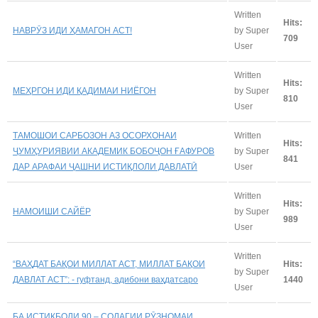
Written
Hits:
НАВРӮЗ ИДИ ҲАМАГОН АСТ!
by Super
709
User
Written
Hits:
МЕҲРГОН ИДИ ҚАДИМАИ НИЁГОН
by Super
810
User
ТАМОШОИ САРБОЗОН АЗ ОСОРХОНАИ
Written
Hits:
ҶУМҲУРИЯВИИ АКАДЕМИК БОБОҶОН ҒАФУРОВ
by Super
841
ДАР АРАФАИ ҶАШНИ ИСТИҚЛОЛИ ДАВЛАТӢ
User
Written
Hits:
НАМОИШИ САЙЁР
by Super
989
User
Written
“ВАҲДАТ БАҚОИ МИЛЛАТ АСТ, МИЛЛАТ БАҚОИ
Hits:
by Super
ДАВЛАТ АСТ”: - гуфтанд, адибони ваҳдатсаро
1440
User
БА ИСТИҚБОЛИ 90 – СОЛАГИИ РӮЗНОМАИ