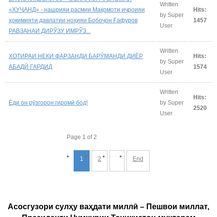
Written
«ХУҶАНД» - нашрияи расмии Мақомоти иҷроияи
Hits:
by Super
ҳокимияти давлатии ноҳияи Бобоҷон Ғафуров
1457
User
РАВЗАНАИ ДИРЎЗУ ИМРЎЗ...
Written
ХОТИРАИ НЕКИ ФАРЗАНДИ БАРӮМАНДИ ДИЁР
Hits:
by Super
АБАДӢ ГАРДИД
1574
User
Written
Hits:
Ёди он рӯзгорон гиромӣ бод!
by Super
2520
User
Page 1 of 2
1
2
End
Асосгузори сулҳу ваҳдати миллӣ – Пешвои миллат,