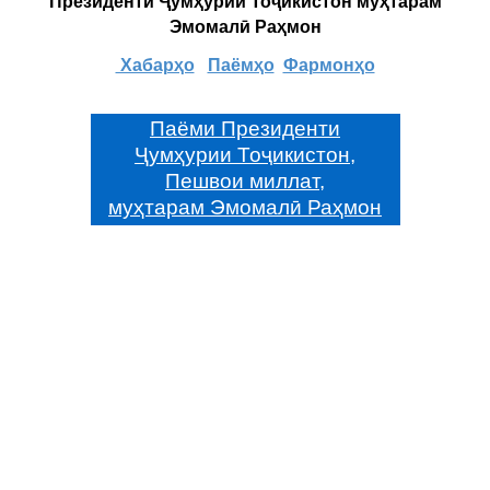
Президенти Ҷумҳурии Тоҷикистон муҳтарам
Эмомалӣ Раҳмон
Хабарҳо
Паёмҳо
Фармонҳо
Паёми Президенти
Ҷумҳурии Тоҷикистон,
Пешвои миллат,
муҳтарам Эмомалӣ Раҳмон