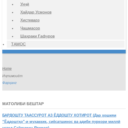
Унҷӣ
Ҳайдар Усмонов
Хистеварз
Чашмасор
Шаҳраки Ғафуров
ТАМОС
Home
Иҷтимоиёт
Фарҳанг
МАТОЛИБИ БЕШТАР
БАРДОШТУ
ТААССУРОТ АЗ ЁДДОШТУ ХОТИРОТ (Дар ҳошияи
“Ёддоштҳо”-и муҳаққиқ, сиёсатшинос ва адиби пуркори миллӣ
устод Саймумин Ятимов)