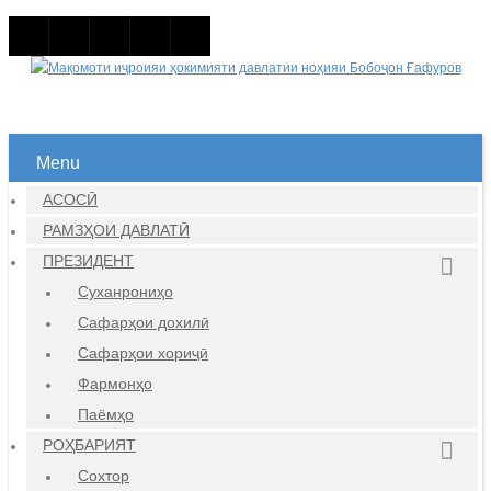
Menu
АСОСӢ
РАМЗҲОИ ДАВЛАТӢ
ПРЕЗИДЕНТ
Суханрониҳо
Сафарҳои дохилӣ
Сафарҳои хориҷӣ
Фармонҳо
Паёмҳо
РОҲБАРИЯТ
Сохтор