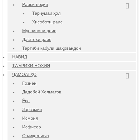
Раиси ноҳия
Тарҷумаи ҳол
Ҳисоботи раис
Муовинони раис
Дастгоҳи раис
Тартиби қабули шаҳрвандон
НАВИД
ТАЪРИХИ НОҲИЯ
ҶАМОАТҲО
Ғозиён
Дадобой Холматов
Ёва
Зарзамин
Исмоил
Исфисор
Овчиқалъача