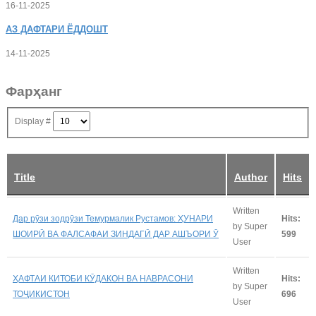
16-11-2025
АЗ
ДАФТАРИ ЁДДОШТ
14-11-2025
Фарҳанг
Display #
Title
Author
Hits
Written
Дар рӯзи зодрӯзи Темурмалик Рустамов: ҲУНАРИ
Hits:
by Super
ШОИРӢ ВА ФАЛСАФАИ ЗИНДАГӢ ДАР АШЪОРИ Ӯ
599
User
Written
ҲАФТАИ КИТОБИ КӮДАКОН ВА НАВРАСОНИ
Hits:
by Super
ТОҶИКИСТОН
696
User