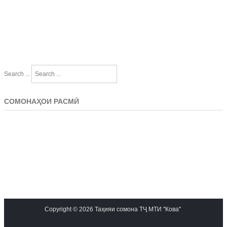
Search ...
СОМОНАҲОИ РАСМӢ
Copyright © 2026 Таҳияи сомона ТҶ МТИ "Кова"