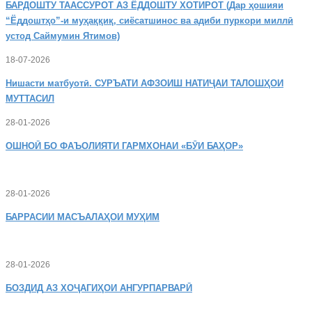
БАРДОШТУ
ТААССУРОТ АЗ ЁДДОШТУ ХОТИРОТ (Дар ҳошияи
“Ёддоштҳо”-и муҳаққиқ, сиёсатшинос ва адиби пуркори миллӣ
устод Саймумин Ятимов)
18-07-2026
Нишасти
матбуотӣ. СУРЪАТИ АФЗОИШ НАТИҶАИ ТАЛОШҲОИ
МУТТАСИЛ
28-01-2026
ОШНОӢ
БО ФАЪОЛИЯТИ ГАРМХОНАИ «БӮИ БАҲОР»
28-01-2026
БАРРАСИИ МАСЪАЛАҲОИ МУҲИМ
28-01-2026
БОЗДИД
АЗ ХОҶАГИҲОИ АНГУРПАРВАРӢ