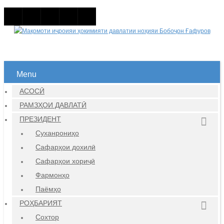
Menu
АСОСӢ
РАМЗҲОИ ДАВЛАТӢ
ПРЕЗИДЕНТ
Суханрониҳо
Сафарҳои дохилӣ
Сафарҳои хориҷӣ
Фармонҳо
Паёмҳо
РОҲБАРИЯТ
Сохтор