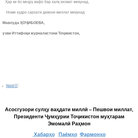
Ҳар ки бо меҳру вафо бар халқ хизмат мекунад,
Номи худро сархати девони миллат мекунад
Мавлуда ҲОҶИБОЕВА,
узви Иттифоқи журналистони Тоҷикистон,
Next
Асосгузори сулҳу ваҳдати миллӣ – Пешвои миллат,
Президенти Ҷумҳурии Тоҷикистон муҳтарам
Эмомалӣ Раҳмон
Хабарҳо
Паёмҳо
Фармонҳо