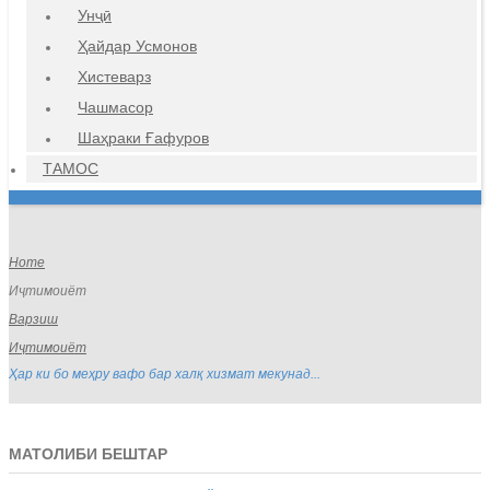
Унҷӣ
Ҳайдар Усмонов
Хистеварз
Чашмасор
Шаҳраки Ғафуров
ТАМОС
Home
Иҷтимоиёт
Варзиш
Иҷтимоиёт
Ҳар ки бо меҳру вафо бар халқ хизмат мекунад...
МАТОЛИБИ БЕШТАР