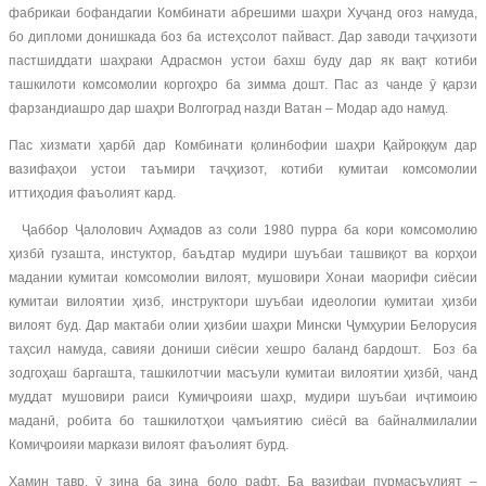
фабрикаи бофандагии Комбинати абрешими шаҳри Хуҷанд оғоз намуда,
бо дипломи донишкада боз ба истеҳсолот пайваст. Дар заводи таҷҳизоти
пастшиддати шаҳраки Адрасмон устои бахш буду дар як вақт котиби
ташкилоти комсомолии коргоҳро ба зимма дошт. Пас аз чанде ӯ қарзи
фарзандиашро дар шаҳри Волгоград назди Ватан – Модар адо намуд.
Пас хизмати ҳарбӣ дар Комбинати қолинбофии шаҳри Қайроққум дар
вазифаҳои устои таъмири таҷҳизот, котиби кумитаи комсомолии
иттиҳодия фаъолият кард.
Ҷаббор Ҷалолович Аҳмадов аз соли 1980 пурра ба кори комсомолию
ҳизбӣ гузашта, инстуктор, баъдтар мудири шуъбаи ташвиқот ва корҳои
мадании кумитаи комсомолии вилоят, мушовири Хонаи маорифи сиёсии
кумитаи вилоятии ҳизб, инструктори шуъбаи идеологии кумитаи ҳизби
вилоят буд. Дар мактаби олии ҳизбии шаҳри Мински Ҷумҳурии Белорусия
таҳсил намуда, савияи дониши сиёсии хешро баланд бардошт. Боз ба
зодгоҳаш баргашта, ташкилотчии масъули кумитаи вилоятии ҳизбӣ, чанд
муддат мушовири раиси Кумиҷроияи шаҳр, мудири шуъбаи иҷтимоию
маданӣ, робита бо ташкилотҳои ҷамъиятию сиёсӣ ва байналмилалии
Комиҷроияи маркази вилоят фаъолият бурд.
Ҳамин тавр, ӯ зина ба зина боло рафт. Ба вазифаи пурмасъулият –