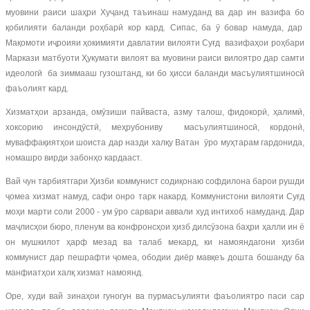
муовини раиси шаҳри Хуҷанд таъинаш намуданд ва дар ин вазифа бо
қобилияти баланди роҳбарӣ кор кард. Сипас, ба ӯ бовар намуда, дар
Мақомоти иҷроияи ҳокимияти давлатии вилояти Суғд вазифаҳои роҳбари
Маркази матбуоти Ҳукумати вилоят ва муовини раиси вилоятро дар самти
идеологӣ ба зиммааш гузоштанд, ки бо ҳисси баланди масъулиятшиносӣ
фаъолият кард.
Хизматҳои арзанда, омӯзиши пайваста, азму талош, фидокорӣ, ҳалимӣ,
хоксорию инсондӯстӣ, меҳрубониву масъулиятшиносӣ, кордонӣ,
муваффақиятҳои шоиста дар назди халқу Ватан ӯро муҳтарам гардонида,
номашро вирди забонҳо кардааст.
Вай чун тарбиятгари Ҳизби коммунист содиқонаю софдилона барои рушди
ҷомеа хизмат намуд, сафи онро тарк накард. Коммунистони вилояти Суғд
моҳи марти соли 2000 - ум ӯро сарвари аввали худ интихоб намуданд. Дар
маҷлисҳои бюро, пленум ва конфронсҳои ҳизб дилсӯзона баҳри ҳалли ин ё
он мушкилот ҳарф мезад ва талаб мекард, ки намояндагони ҳизби
коммунист дар пешрафти ҷомеа, ободии диёр мавқеъ дошта бошанду ба
манфиатҳои халқ хизмат намоянд.
Оре, худи вай зинаҳои гуногун ва пурмасъулияти фаъолиятро паси сар