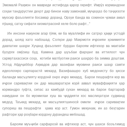
Эмомалӣ Раҳмон он мавриди истифода қарор гирифт. Имрӯз кормандони
соҳаи тандурустии деҳот дар бинои наву замонавӣ, муҷаҳҳаз бо таҷҳизоти
муосир фаъолияти босамар доранд. Орзуи банда ва сокинон ҷомаи амал
пӯшид, сатҳу сифати хизматрасонӣ хеле боло рафт...”
Ин инсони накуном агар гӯям, ки ба муаллифи ин сатрҳо ҳаққи устодӣ
дорад, шояд хато набошад. Солҳои дар Мақомоти иҷроияи ҳокимияти
давлатии шаҳри Хуҷанд фаъолият бурдан бароям ифтихор ва мактаби
бузурги омӯзиш буд. Камина дар шуъбаи фарҳанг ва иттилоот чун
сармутахассиси соҳа, котиби матбуотии раиси шаҳрро ба зимма доштам.
Устод Абдуҷаббор Аҳмадов дар вазифаи муовини раиси шаҳр самти
идеологиро сарпарастӣ мекард. Вазифаашро хуб медонисту бо ҳисси
баланди масъулияту кордонӣ онро иҷро мекард, Барои пешрафти кор ва
иҷрои саривақтии он дар машваратҳои корӣ аввал муваффақияти ҳар
кормандро гуфта, сипас аз камбудӣ сухан мекард ва барои бартараф
намудани он бо муомилаи хуш ва ҷиддияти хос маслиҳатҳои судманд
медод. Таъкид мекард, ки масъулиятшиносӣ омили иҷрои саривақтии
супориш ва пешрафти ҳама кор аст. Гумон мекунам, ин аз беҳтарин
рафтори ҳар роҳбари кордону дурандеш мебошад.
Бароям муъҷиби сарфарозӣ ва ифтихор аст, чун шахси боэътимод