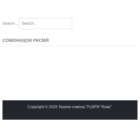
Search ...
СОМОНАҲОИ РАСМӢ
Copyright © 2026 Таҳияи сомона ТҶ МТИ "Кова"