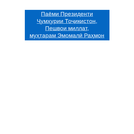
Паёми Президенти
Ҷумҳурии Тоҷикистон,
Пешвои миллат,
муҳтарам Эмомалӣ Раҳмон