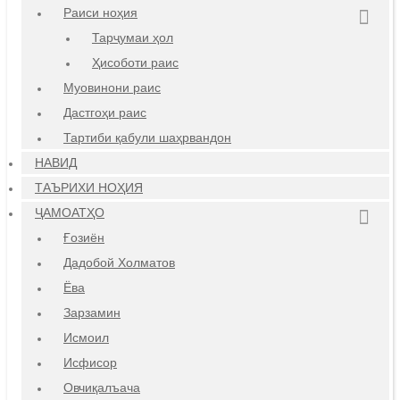
Раиси ноҳия
Тарҷумаи ҳол
Ҳисоботи раис
Муовинони раис
Дастгоҳи раис
Тартиби қабули шаҳрвандон
НАВИД
ТАЪРИХИ НОҲИЯ
ҶАМОАТҲО
Ғозиён
Дадобой Холматов
Ёва
Зарзамин
Исмоил
Исфисор
Овчиқалъача