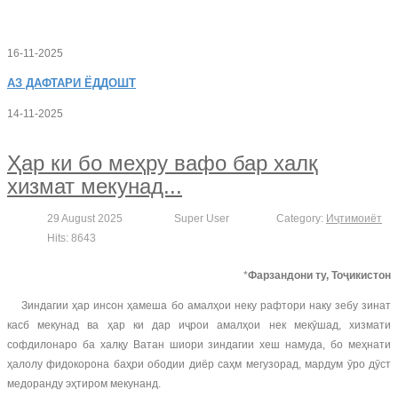
16-11-2025
АЗ
ДАФТАРИ ЁДДОШТ
14-11-2025
Ҳар ки бо меҳру вафо бар халқ
хизмат мекунад...
29 August 2025
Super User
Category:
Иҷтимоиёт
Hits: 8643
*
Фарзандони ту, Тоҷикистон
Зиндагии ҳар инсон ҳамеша бо амалҳои неку рафтори наку зебу зинат
касб мекунад ва ҳар ки дар иҷрои амалҳои нек мекӯшад, хизмати
софдилонаро ба халқу Ватан шиори зиндагии хеш намуда, бо меҳнати
ҳалолу фидокорона баҳри ободии диёр саҳм мегузорад, мардум ӯро дӯст
медоранду эҳтиром мекунанд.