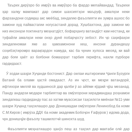
Таърих дирӯзро бо имрўз ва имрўзро ба фардо мепайвандад. Таърихи
ҳар халқу мамлакат дар симои шахсиятҳои маъруф, амалҳои неки
фарзандони содиқаш акс меёбад, зиндагию фаъолияти ин зумра ашхос бо
замони худ пайвастагии ногусастанӣ дорад. Хушбахтона, дар замони мо
низ инсонҳои поктинату меҳнатдӯст, бофарҳангу ватандӯст кам нестанд, ки
туфайли амалҳои неки онҳо дунё побарҷосту зебост. Ин ҷо саҳифаҳои
зиндагиномаи яке аз ҳамзамонони хеш, инсони дурандешу
соҳибэҳтиромро варақгардон намуда, кас ба чунин хулоса меояд, ки вай
дар боғи ҳаёт аз боғбони бомаҳорат тарбия гирифта, нахли пурборе
гардидааст.
Ӯ зодаи шаҳри Хуҷанди бостонист. Дар оилаи иштирокчии Ҷанги Бузурги
Ватанӣ ба олами ҳастӣ омадааст. Аз ин ҷост, ки меҳри ватандорӣ,
ифтихори миллӣ ва худшиносӣ дар қалби ӯ аз айёми кӯдакӣ ҷӯш мезанад.
Панду андарзи модари тарбиятгар ва омӯзгорони хирадмандаш роҳнамои
зиндагиаш гардиданду пас аз хатми муассисаи таҳсилоти миёнаи №11-уми
шаҳри Хуҷанд таҳсилашро дар Донишкадаи омӯзгории Ленинобод ба номи
С.М.Киров ( имрӯза ДДХ ба номи академик Бобоҷон Ғафуров ) идома дода,
чун донишҷӯи фаъолу ташкилотчӣ шинохта шуд.
Фаъолияти меҳнатиашро ҳанӯз пеш аз таҳсил дар мактаби олӣ дар