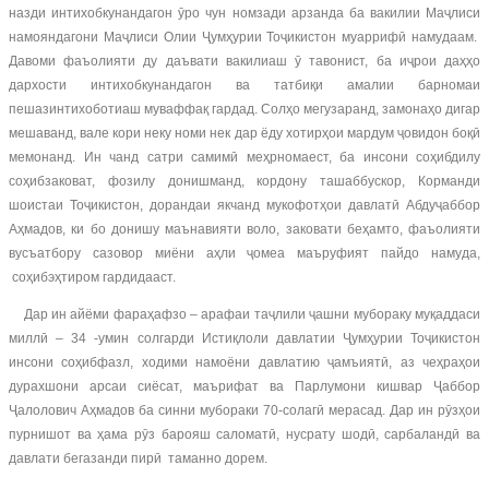
назди интихобкунандагон ӯро чун номзади арзанда ба вакилии Маҷлиси
намояндагони Маҷлиси Олии Ҷумҳурии Тоҷикистон муаррифӣ намудаам.
Давоми фаъолияти ду даъвати вакилиаш ӯ тавонист, ба иҷрои даҳҳо
дархости интихобкунандагон ва татбиқи амалии барномаи
пешазинтихоботиаш муваффақ гардад. Солҳо мегузаранд, замонаҳо дигар
мешаванд, вале кори неку номи нек дар ёду хотирҳои мардум ҷовидон боқӣ
мемонанд. Ин чанд сатри самимӣ меҳрномаест, ба инсони соҳибдилу
соҳибзаковат, фозилу донишманд, кордону ташаббускор, Корманди
шоистаи Тоҷикистон, дорандаи якчанд мукофотҳои давлатӣ Абдуҷаббор
Аҳмадов, ки бо донишу маънавияти воло, заковати беҳамто, фаъолияти
вусъатбору сазовор миёни аҳли ҷомеа маъруфият пайдо намуда,
соҳибэҳтиром гардидааст.
Дар ин айёми фараҳафзо – арафаи таҷлили ҷашни мубораку муқаддаси
миллӣ – 34 -умин солгарди Истиқлоли давлатии Ҷумҳурии Тоҷикистон
инсони соҳибфазл, ходими намоёни давлатию ҷамъиятӣ, аз чеҳраҳои
дурахшони арсаи сиёсат, маърифат ва Парлумони кишвар Ҷаббор
Ҷалолович Аҳмадов ба синни мубораки 70-солагӣ мерасад. Дар ин рӯзҳои
пурнишот ва ҳама рӯз барояш саломатӣ, нусрату шодӣ, сарбаландӣ ва
давлати бегазанди пирӣ таманно дорем.