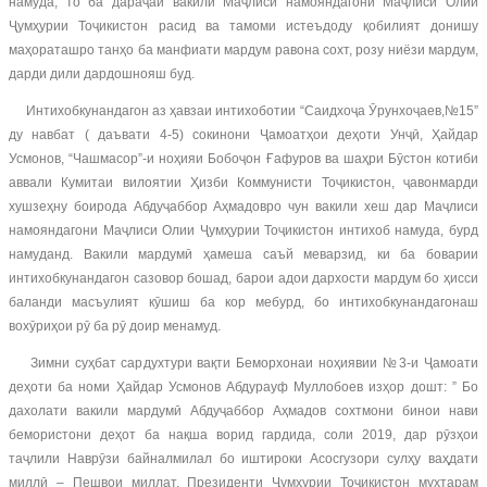
намуда, то ба дараҷаи вакили Маҷлиси намояндагони Маҷлиси Олии
Ҷумҳурии Тоҷикистон расид ва тамоми истеъдоду қобилият донишу
маҳораташро танҳо ба манфиати мардум равона сохт, розу ниёзи мардум,
дарди дили дардошнояш буд.
Интихобкунандагон аз ҳавзаи интихоботии “Саидхоҷа Ӯрунхоҷаев,№15”
ду навбат ( даъвати 4-5) сокинони Ҷамоатҳои деҳоти Унҷӣ, Ҳайдар
Усмонов, “Чашмасор”-и ноҳияи Бобоҷон Ғафуров ва шаҳри Бӯстон котиби
аввали Кумитаи вилоятии Ҳизби Коммунисти Тоҷикистон, ҷавонмарди
хушзеҳну боирода Абдуҷаббор Аҳмадовро чун вакили хеш дар Маҷлиси
намояндагони Маҷлиси Олии Ҷумҳурии Тоҷикистон интихоб намуда, бурд
намуданд. Вакили мардумӣ ҳамеша саъй меварзид, ки ба боварии
интихобкунандагон сазовор бошад, барои адои дархости мардум бо ҳисси
баланди масъулият кӯшиш ба кор мебурд, бо интихобкунандагонаш
вохӯриҳои рӯ ба рӯ доир менамуд.
Зимни суҳбат сардухтури вақти Беморхонаи ноҳиявии №3-и Ҷамоати
деҳоти ба номи Ҳайдар Усмонов Абдурауф Муллобоев изҳор дошт: ” Бо
дахолати вакили мардумӣ Абдуҷаббор Аҳмадов сохтмони бинои нави
бемористони деҳот ба нақша ворид гардида, соли 2019, дар рӯзҳои
таҷлили Наврӯзи байналмилал бо иштироки Асосгузори сулҳу ваҳдати
миллӣ – Пешвои миллат, Президенти Ҷумҳурии Тоҷикистон муҳтарам