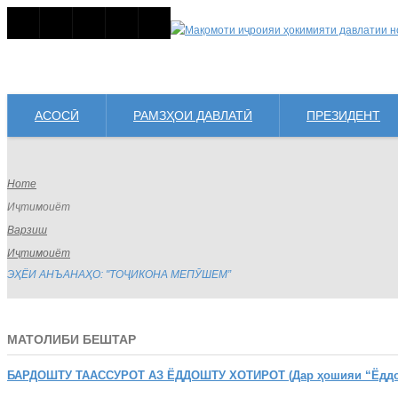
АСОСӢ
РАМЗҲОИ ДАВЛАТӢ
ПРЕЗИДЕНТ
Home
Иҷтимоиёт
Варзиш
Иҷтимоиёт
ЭҲЁИ АНЪАНАҲО: "ТОҶИКОНА МЕПӮШЕМ”
МАТОЛИБИ БЕШТАР
БАРДОШТУ
ТААССУРОТ АЗ ЁДДОШТУ ХОТИРОТ (Дар ҳошияи “Ёддошт