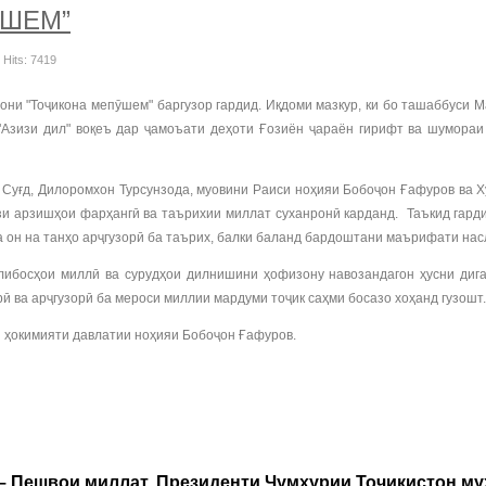
ӮШЕМ”
Hits: 7419
и "Тоҷикона мепӯшем" баргузор гардид. Иқдоми мазкур, ки бо ташаббуси М
"Азизи дил" воқеъ дар ҷамоъати деҳоти Ғозиён ҷараён гирифт ва шумораи 
уғд, Дилоромхон Турсунзода, муовини Раиси ноҳияи Бобоҷон Ғафуров ва Х
и арзишҳои фарҳангӣ ва таърихии миллат суханронӣ карданд. Таъкид гарди
а он на танҳо арҷгузорӣ ба таърих, балки баланд бардоштани маърифати на
босҳои миллӣ ва сурудҳои дилнишини ҳофизону навозандагон ҳусни дигар
ӣ ва арҷгузорӣ ба мероси миллии мардуми тоҷик саҳми босазо хоҳанд гузошт.
и ҳокимияти давлатии ноҳияи Бобоҷон Ғафуров.
 – Пешвои миллат, Президенти Ҷумҳурии Тоҷикистон м