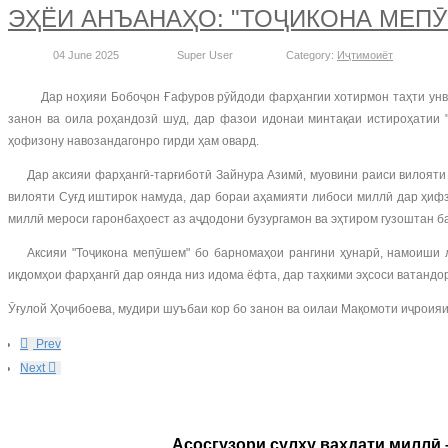
ЭҲЁИ АНЪАНАҲО: "ТОҶИКОНА МЕП
04 June 2025
Super User
Category:
Иҷтимоиёт
Дар ноҳияи Бобоҷон Ғафуров рӯйдоди фарҳангии хотирмон таҳти унвон
занон ва оила роҳандозӣ шуд, дар фазои идонаи минтақаи истироҳатии 
ҳофизону навозандагонро гирди ҳам овард.
Дар аксияи фарҳангӣ-тарғиботӣ Зайнура Азимӣ, муовини раиси вилояти С
вилояти Суғд иштирок намуда, дар бораи аҳамияти либоси миллӣ дар ҳифз
миллӣ мероси гаронбаҳоест аз аҷдодони бузургамон ва эҳтиром гузоштан б
Аксияи "Тоҷикона мепӯшем" бо барномаҳои рангини ҳунарӣ, намоиши ли
иқдомҳои фарҳангӣ дар оянда низ идома ёфта, дар таҳкими эҳсоси ватандор
Ӯғулой Ҳоҷибоева, мудири шуъбаи кор бо занон ва оилаи Мақомоти иҷроия
Prev
Next
Асосгузори сулҳу ваҳдати миллӣ