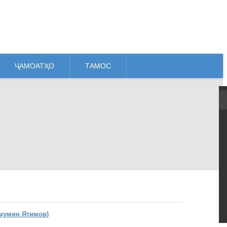
ҶАМОАТҲО
ТАМОС
мумин Ятимов)