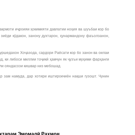
ақомоти иҷроияи ҳокимияти давлатии ноҳия ва шуъбаи кор бо
зиёди кӯдакон, занону духтарон, ҳунармандону фаъолзанон,
уршедахон Хоҷазода, сардори Раёсати кор бо занон ва оилаи
д, ки либоси миллии тоҷикӣ ҳамчун як ҷузъи муҳими фарҳанги
сли ояндасози кишвар низ мебошад.
 зам намуда, дар хотири иштирокчиён нақши гузошт. Чунин
уҳтарам Эмомалӣ Раҳмон