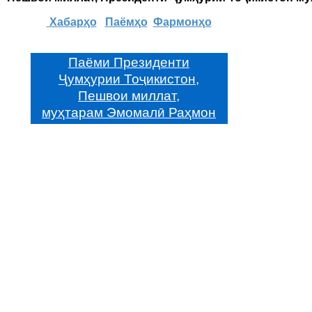
Хабарҳо
Паёмҳо
Фармонҳо
Паёми Президенти
Ҷумҳурии Тоҷикистон,
Пешвои миллат,
муҳтарам Эмомалӣ Раҳмон