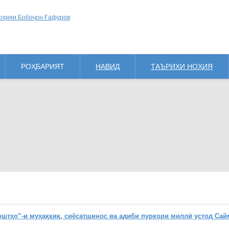
РОҲБАРИЯТ
НАВИД
ТАЪРИХИ НОҲИЯ
ҳо”-и муҳаққиқ, сиёсатшинос ва адиби пуркори миллӣ устод Сай