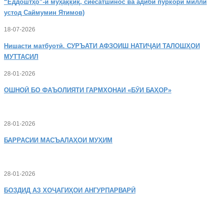
“Ёддоштҳо”-и муҳаққиқ, сиёсатшинос ва адиби пуркори миллӣ
устод Саймумин Ятимов)
18-07-2026
Нишасти
матбуотӣ. СУРЪАТИ АФЗОИШ НАТИҶАИ ТАЛОШҲОИ
МУТТАСИЛ
28-01-2026
ОШНОӢ
БО ФАЪОЛИЯТИ ГАРМХОНАИ «БӮИ БАҲОР»
28-01-2026
БАРРАСИИ МАСЪАЛАҲОИ МУҲИМ
28-01-2026
БОЗДИД
АЗ ХОҶАГИҲОИ АНГУРПАРВАРӢ