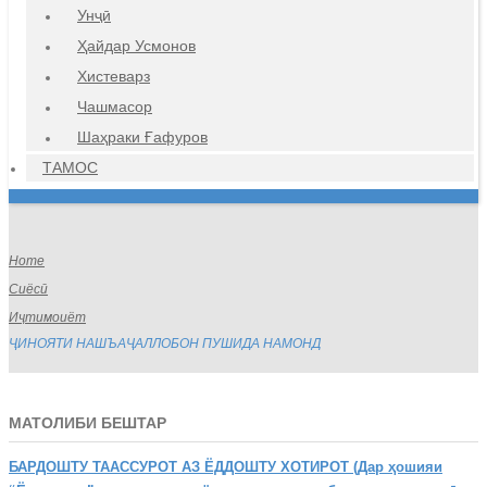
Унҷӣ
Ҳайдар Усмонов
Хистеварз
Чашмасор
Шаҳраки Ғафуров
ТАМОС
Home
Сиёсӣ
Иҷтимоиёт
ҶИНОЯТИ НАШЪАҶАЛЛОБОН ПУШИДА НАМОНД
МАТОЛИБИ БЕШТАР
БАРДОШТУ
ТААССУРОТ АЗ ЁДДОШТУ ХОТИРОТ (Дар ҳошияи