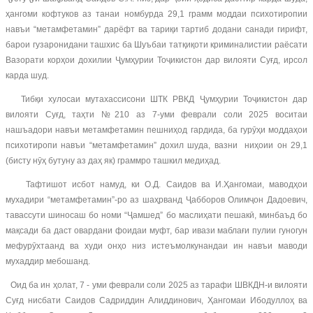
ҳангоми кофтуков аз танаи номбурда 29,1 грамм моддаи психотиропии
навъи “метамфетамин” дарёфт ва тариқи тартиб додани санади гирифт,
барои гузаронидани ташхис ба Шуъбаи татқиқоти криминалистии раёсати
Вазорати корҳои дохилии Ҷумҳурии Тоҷикистон дар вилояти Суғд, ирсол
карда шуд.
Тибқи хулосаи мутахассисони ШТК РВКД Ҷумҳурии Тоҷикистон дар
вилояти Суғд, таҳти №210 аз 7-уми феврали соли 2025 воситаи
нашъадори навъи метамфетамин пешниҳод гардида, ба гурӯҳи моддаҳои
психотиропи навъи “метамфетамин” дохил шуда, вазни ниҳоии он 29,1
(бисту нӯҳ бутуну аз даҳ як) граммро ташкил медиҳад.
Тафтишот исбот намуд, ки О.Д. Саидов ва И.Ҳангомаи, маводҳои
мухадири “метамфетамин”-ро аз шаҳрванд Ҷабборов Олимҷон Дадоевич,
тавассути шиносаш бо номи “Ҷамшед” бо маслиҳати пешакӣ, минбаъд бо
мақсади ба даст овардани фоидаи муфт, бар ивази маблағи пулии гуногун
мефурӯхтаанд ва худи онҳо низ истеъмолкунандаи ин навъи маводи
мухаддир мебошанд.
Оид ба ин ҳолат, 7 - уми феврали соли 2025 аз тарафи ШВКДН-и вилояти
Суғд нисбати Саидов Садриддин Алиддинович, Ҳангомаи Ибодуллоҳ ва