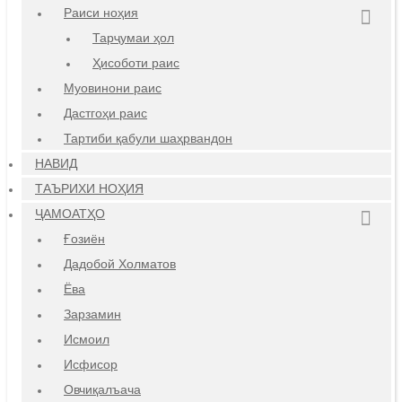
Раиси ноҳия
Тарҷумаи ҳол
Ҳисоботи раис
Муовинони раис
Дастгоҳи раис
Тартиби қабули шаҳрвандон
НАВИД
ТАЪРИХИ НОҲИЯ
ҶАМОАТҲО
Ғозиён
Дадобой Холматов
Ёва
Зарзамин
Исмоил
Исфисор
Овчиқалъача