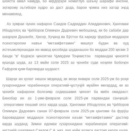
шоиста амал намуда, бо кирдорҳои номатлуб шаъну шарафи инсонӣ,
эҳтирому эътибори худро аз даст дода, барои ҷомеа низ хатар эҷод
менамоянд.
Аз зумраи чунин нафарон Саидов Садриддин Алиддинович, Ҳангомаи
Ибодуллоҳ ва Ҷабборов Олимҷон Дадоевич мебошанд, ки бо сабаби дар
шаҳрҳои Душанбе, Ҳисор, Хуҷанд ва Бӯстон ба хариду фурӯши моддаҳои
психотиропии навъи “метамфетамин” машғул будан ва худ
истеъмолкунандаи ин мавод ҳисобида шуданашон бо моддаи 200 қисми 3
банди “в” Кодекси ҷиноятии Ҷумҳурии Тоҷикистон парвандаи ҷиноятӣ
кушода шуда, аз 13 майи соли 2025 аз ҷониби суди ноҳияи Бобоҷон
Ғафуров ҳукм бароварда шудааст.
Шарҳи ин ҳолат нишон медиҳад, ки моҳи январи соли 2025-ум бо роҳи
гузаронидани чорабиниҳои оперативӣ-ҷустуҷӯӣ муайян мегардад, ки аз
ҷониби нафарони болозикр содиршавии ҷиноят ба миён омадааст.
Бинобар ин аз 1-уми-феврали соли 2025-ум парвандаи санҷишӣ-
оперативии пешакӣ оғоз карда шуда, Ҳангомаи Ибодуллоҳ ва Ҷабборов
Олимҷон Дадоевич санаи 07-феврали соли 2025-ум ҳангоми ба фурӯш
баровардани моддаҳои психотиропии наъви “метамфетамин” дастгир
карда шуданд. Зимни идомаи гузаронидани чорабиниҳои оперативӣ-
ҷустуҷӯӣ шаҳрванд Саидов С.А. низ, дар ҷойи ҳодиса дастгир карда шуда,