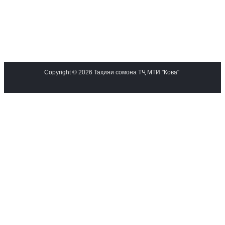
Copyright © 2026 Таҳияи сомона ТҶ МТИ "Кова"