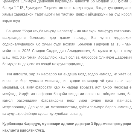
Ҷабборов Олимҷон Дадоевич парвандаи ҷиноятӣ бо моддаи 200 қисми 3
банди “в” КҶ Ҷумҳурии Тоҷикистон оғоз карда шуда, баъди гузаронидани
ҳамаи ҳаракатҳои тафтишотӣ бо тастиқи фикри айбдоркунӣ ба суд ирсол
карда шуд.
Ба қавле “бори каҷ ба мақсад нарасад” – ин амалҳои манфуру хатарноки
шаҳрвандони болозикр дер давом накард. Ба чунин кирдорҳои
содирнамудаашон бо ҳукми суди ноҳияи Бобоҷон Ғафуров аз 13 - уми
майи соли 2025 Саидов Садриддин Алиддинович, ба муҳлати ҳашт солу
шаш моҳ, Ҳангомаи Ибодуллоҳ, ҳашт сол ва Ҷабборов Олимҷон Дадоевич
ба муҳлати даҳ сол аз озодӣ маҳрум гардиданд.
Ин нигошта, ҳар як нафарро ба андеша бояд водор намояд, ки ҳаёт ба
инсон як бор муяссар мешавад, ин ҳадяи нотакрор чӣ гуна паси сар
мешавад, ба ақлу фаросати ҳар як нафар вобаста аст. Онро месозад ё
месӯзад! Имрӯз ин нафарон ба ҷойи зиндагии осоишта, ободии оила, ба
камол расонидани фарзандони некӯ умри худро паси панҷара
мегузаронанд. Дар ҳоле, ки метавонистанд, ҳаёти солимро барпо намоянд
ва худу атрофиёнро хурсанду хушбахт созанд.
Қурбонзода Фаридун, мушовири адлияи дараҷаи 3 ёрдамчии прокурори
нақлиёти вилояти Суғд.