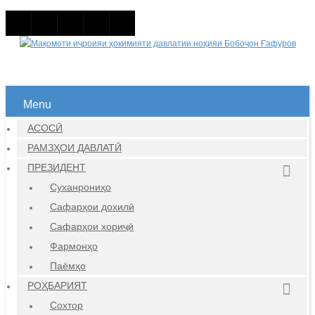
Menu
АСОСӢ
РАМЗҲОИ ДАВЛАТӢ
ПРЕЗИДЕНТ
Суханрониҳо
Сафарҳои дохилӣ
Сафарҳои хориҷӣ
Фармонҳо
Паёмҳо
РОҲБАРИЯТ
Сохтор