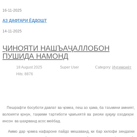
16-11-2025
АЗ
ДАФТАРИ ЁДДОШТ
14-11-2025
ҶИНОЯТИ НАШЪАҶАЛЛОБОН
ПУШИДА НАМОНД
18 August 2025
Super User
Category:
Иҷтимоиёт
Hits: 8876
Пешрафти босуботи давлат ва ҷомеа, пеш аз ҳама, ба таъмини амният,
волоияти қонун, таҳкими тартиботи ҷамъиятӣ ва риояи ҳуқуқу озодиҳои
инсон ва шаҳрванд асос меёбад.
Аммо дар ҷомеа нафароне пайдо мешаванд, ки бар хилофи зиндагии