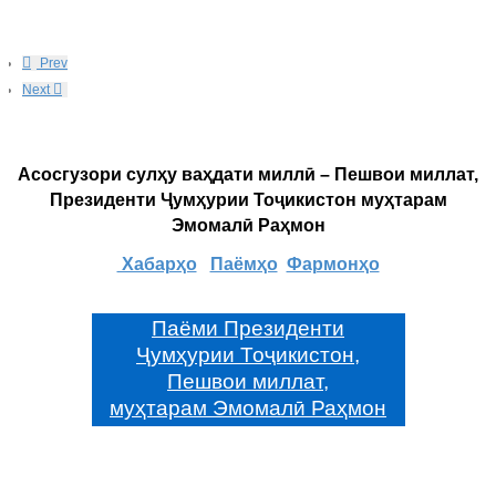
Prev
Next
Асосгузори сулҳу ваҳдати миллӣ – Пешвои миллат,
Президенти Ҷумҳурии Тоҷикистон муҳтарам
Эмомалӣ Раҳмон
Хабарҳо
Паёмҳо
Фармонҳо
Паёми Президенти
Ҷумҳурии Тоҷикистон,
Пешвои миллат,
муҳтарам Эмомалӣ Раҳмон