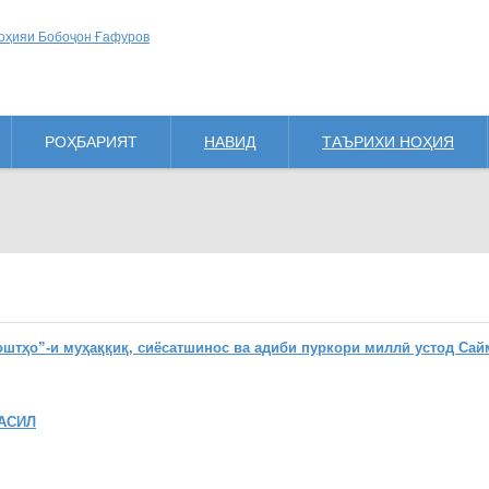
РОҲБАРИЯТ
НАВИД
ТАЪРИХИ НОҲИЯ
ҳо”-и муҳаққиқ, сиёсатшинос ва адиби пуркори миллӣ устод Сай
АСИЛ