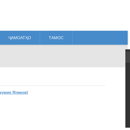
ҶАМОАТҲО
ТАМОС
мумин Ятимов)