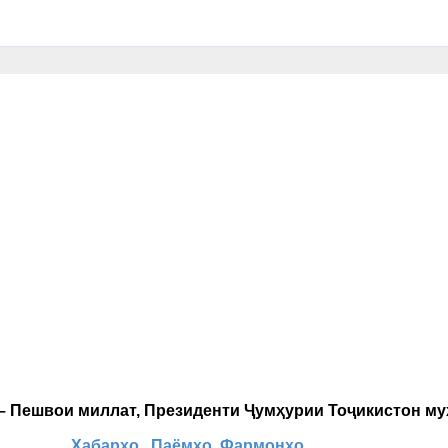
 – Пешвои миллат, Президенти Ҷумҳурии Тоҷикистон м
Хабарҳо
Паёмҳо
Фармонҳо