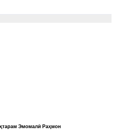
уҳтарам Эмомалӣ Раҳмон