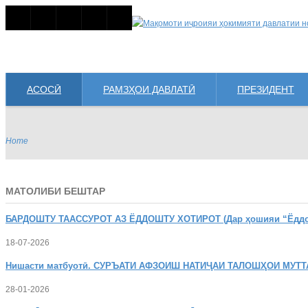
АСОСӢ
РАМЗҲОИ ДАВЛАТӢ
ПРЕЗИДЕНТ
Home
МАТОЛИБИ БЕШТАР
БАРДОШТУ
ТААССУРОТ АЗ ЁДДОШТУ ХОТИРОТ (Дар ҳошияи “Ёддошт
18-07-2026
Нишасти
матбуотӣ. СУРЪАТИ АФЗОИШ НАТИҶАИ ТАЛОШҲОИ МУТТ
28-01-2026