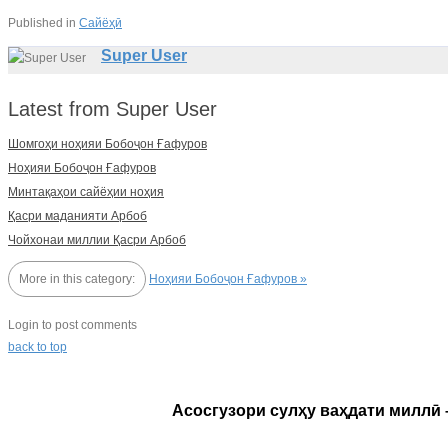
Published in
Сайёҳӣ
Super User
Latest from Super User
Шомгоҳи ноҳияи Бобоҷон Ғафуров
Ноҳияи Бобоҷон Ғафуров
Минтақаҳои сайёҳии ноҳия
Қасри маданияти Арбоб
Чойхонаи миллии Қасри Арбоб
More in this category:
Ноҳияи Бобоҷон Ғафуров »
Login to post comments
back to top
Асосгузори сулҳу ваҳдати миллӣ