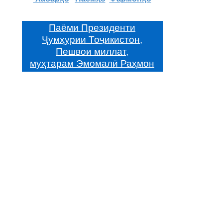
Паёми Президенти
Ҷумҳурии Тоҷикистон,
Пешвои миллат,
муҳтарам Эмомалӣ Раҳмон