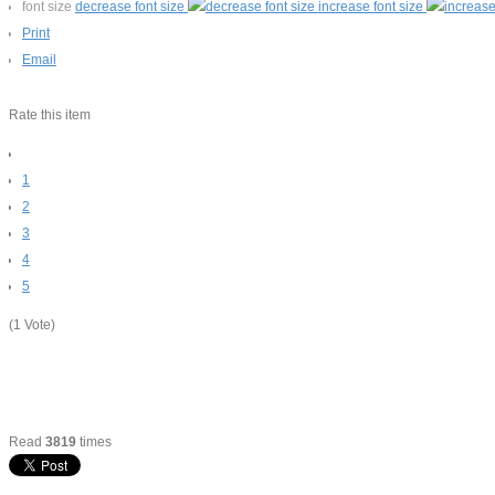
font size
decrease font size
increase font size
Print
Email
Rate this item
1
2
3
4
5
(1 Vote)
Read
3819
times