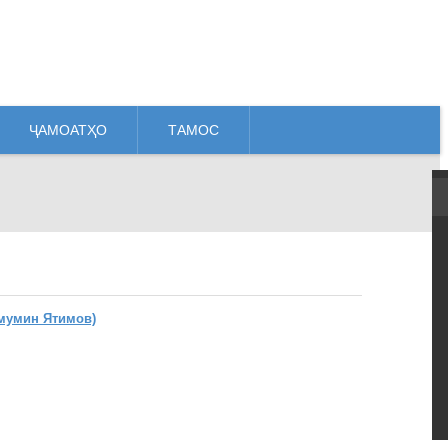
ҶАМОАТҲО
ТАМОС
мумин Ятимов)