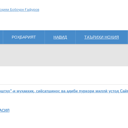
РОҲБАРИЯТ
НАВИД
ТАЪРИХИ НОҲИЯ
ҳо”-и муҳаққиқ, сиёсатшинос ва адиби пуркори миллӣ устод Сай
АСИЛ