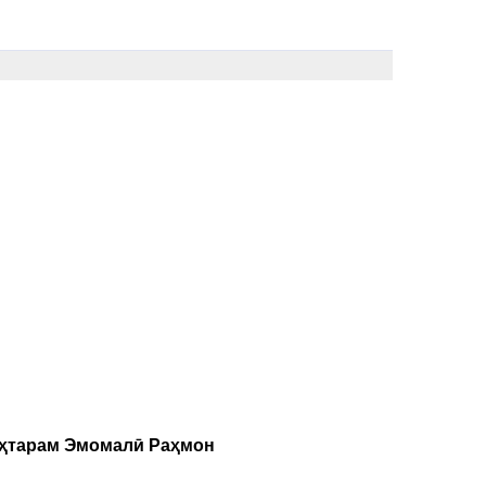
уҳтарам Эмомалӣ Раҳмон