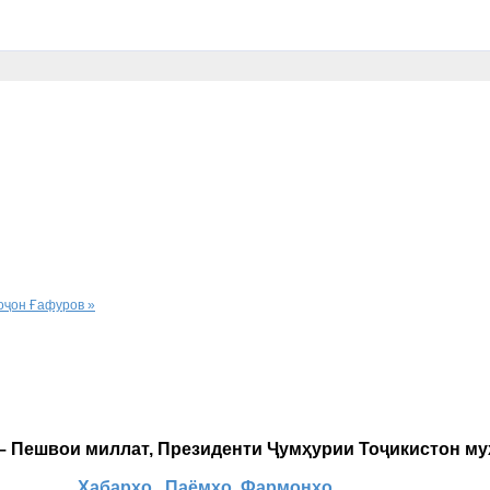
оҷон Ғафуров »
 – Пешвои миллат, Президенти Ҷумҳурии Тоҷикистон м
Хабарҳо
Паёмҳо
Фармонҳо