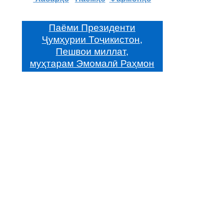
Паёми Президенти
Ҷумҳурии Тоҷикистон,
Пешвои миллат,
муҳтарам Эмомалӣ Раҳмон