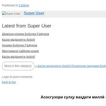
Published in
Сайёҳӣ
Super User
Latest from Super User
Шомгоҳи ноҳияи Бобоҷон Ғафуров
Қасри маданияти Арбоб
Ноҳияи Бобоҷон Ғафуров
Минтақаҳои сайёҳии ноҳия
Қасри маданияти Арбоб
More in this category:
« Қасри маданияти Арбоб
Осорхонаи академик Боб
Login to post comments
back to top
Асосгузори сулҳу ваҳдати миллӣ