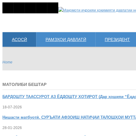
АСОСӢ
РАМЗҲОИ ДАВЛАТӢ
ПРЕЗИДЕНТ
Home
МАТОЛИБИ БЕШТАР
БАРДОШТУ
ТААССУРОТ АЗ ЁДДОШТУ ХОТИРОТ (Дар ҳошияи “Ёддошт
18-07-2026
Нишасти
матбуотӣ. СУРЪАТИ АФЗОИШ НАТИҶАИ ТАЛОШҲОИ МУТТ
28-01-2026