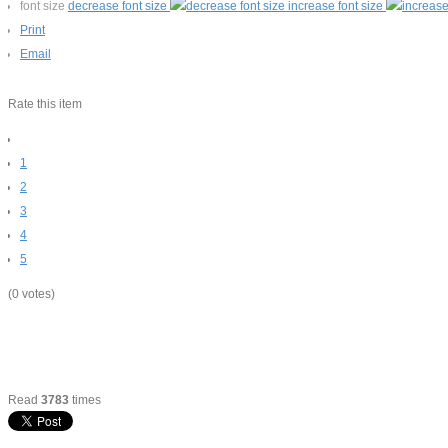
font size
decrease font size
increase font size
Print
Email
Rate this item
1
2
3
4
5
(0 votes)
Read
3783
times