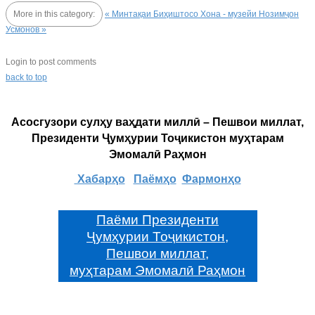
More in this category:
« Минтақаи Биҳиштосо
Хона - музейи Нозимҷон
Усмонов »
Login to post comments
back to top
Асосгузори сулҳу ваҳдати миллӣ – Пешвои миллат,
Президенти Ҷумҳурии Тоҷикистон муҳтарам
Эмомалӣ Раҳмон
Хабарҳо
Паёмҳо
Фармонҳо
Паёми Президенти
Ҷумҳурии Тоҷикистон,
Пешвои миллат,
муҳтарам Эмомалӣ Раҳмон