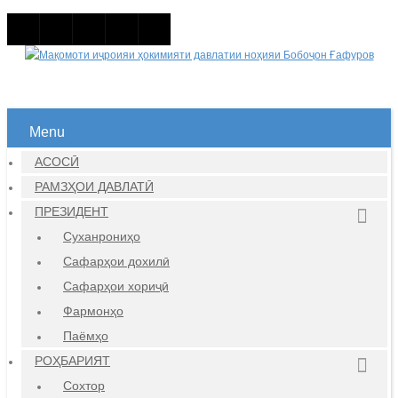
Menu
АСОСӢ
РАМЗҲОИ ДАВЛАТӢ
ПРЕЗИДЕНТ
Суханрониҳо
Сафарҳои дохилӣ
Сафарҳои хориҷӣ
Фармонҳо
Паёмҳо
РОҲБАРИЯТ
Сохтор