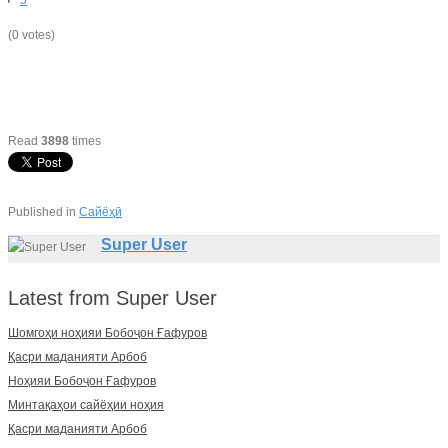
5
(0 votes)
Read
3898
times
Published in
Сайёҳӣ
Super User
Latest from Super User
Шомгоҳи ноҳияи Бобоҷон Ғафуров
Қасри маданияти Арбоб
Ноҳияи Бобоҷон Ғафуров
Минтақаҳои сайёҳии ноҳия
Қасри маданияти Арбоб