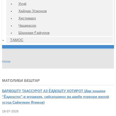
Унҷӣ
Ҳайдар Усмонов
Хистеварз
Чашмасор
Шаҳраки Ғафуров
ТАМОС
Home
МАТОЛИБИ БЕШТАР
БАРДОШТУ
ТААССУРОТ АЗ ЁДДОШТУ ХОТИРОТ (Дар ҳошияи
“Ёддоштҳо”-и муҳаққиқ, сиёсатшинос ва адиби пуркори миллӣ
устод Саймумин Ятимов)
18-07-2026