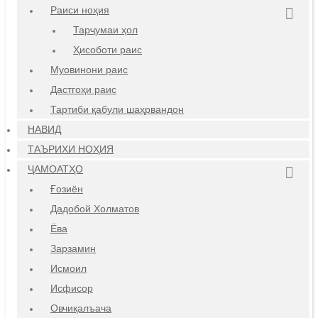
Раиси ноҳия
Тарҷумаи ҳол
Ҳисоботи раис
Муовинони раис
Дастгоҳи раис
Тартиби қабули шаҳрвандон
НАВИД
ТАЪРИХИ НОҲИЯ
ҶАМОАТҲО
Ғозиён
Дадобой Холматов
Ёва
Зарзамин
Исмоил
Исфисор
Овчиқалъача