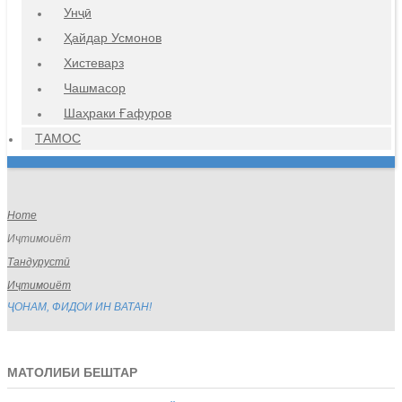
Унҷӣ
Ҳайдар Усмонов
Хистеварз
Чашмасор
Шаҳраки Ғафуров
ТАМОС
Home
Иҷтимоиёт
Тандурустӣ
Иҷтимоиёт
ҶОНАМ, ФИДОИ ИН ВАТАН!
МАТОЛИБИ БЕШТАР