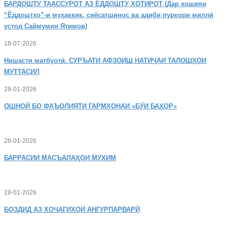
БАРДОШТУ
ТААССУРОТ АЗ ЁДДОШТУ ХОТИРОТ (Дар ҳошияи
“Ёддоштҳо”-и муҳаққиқ, сиёсатшинос ва адиби пуркори миллӣ
устод Саймумин Ятимов)
18-07-2026
Нишасти
матбуотӣ. СУРЪАТИ АФЗОИШ НАТИҶАИ ТАЛОШҲОИ
МУТТАСИЛ
28-01-2026
ОШНОӢ
БО ФАЪОЛИЯТИ ГАРМХОНАИ «БӮИ БАҲОР»
28-01-2026
БАРРАСИИ МАСЪАЛАҲОИ МУҲИМ
28-01-2026
БОЗДИД
АЗ ХОҶАГИҲОИ АНГУРПАРВАРӢ