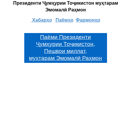
Президенти Ҷумҳурии Тоҷикистон муҳтарам
Эмомалӣ Раҳмон
Хабарҳо
Паёмҳо
Фармонҳо
Паёми Президенти
Ҷумҳурии Тоҷикистон,
Пешвои миллат,
муҳтарам Эмомалӣ Раҳмон