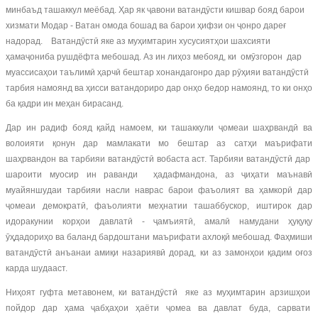
минбаъд ташаккул меёбад. Ҳар як ҷавони ватандӯсти кишвар бояд барои
хизмати Модар - Ватан омода бошад ва барои ҳифзи он ҷонро дареғ
надорад. Ватандӯстӣ яке аз муҳимтарин хусусиятҳои шахсияти
ҳамаҷониба рушдёфта мебошад. Аз ин лиҳоз мебояд, ки омӯзгорон дар
муассисаҳои таълимӣ ҳарчӣ бештар хонандагонро дар рӯҳияи ватандӯстӣ
тарбия намоянд ва ҳисси ватандориро дар онҳо бедор намоянд, то ки онҳо
ба қадри ин меҳан бирасанд.
Дар ин радиф бояд қайд намоем, ки ташаккули ҷомеаи шаҳрвандӣ ва
волоияти қонун дар мамлакати мо бештар аз сатҳи маърифати
шаҳрвандон ва тарбияи ватандӯстӣ вобаста аст. Тарбияи ватандӯстӣ дар
шароити муосир ин раванди ҳадафмандона, аз ҷиҳати маънавӣ
муайяншудаи тарбияи насли наврас барои фаъолият ва ҳамкорӣ дар
ҷомеаи демократӣ, фаъолияти меҳнатии ташаббускор, иштирок дар
идоракунии корҳои давлатӣ - ҷамъиятӣ, амалӣ намудани ҳуқуқу
ӯҳдадориҳо ва баланд бардоштани маърифати ахлоқӣ мебошад. Фаҳмиши
ватандӯстӣ анъанаи амиқи назариявӣ дорад, ки аз замонҳои қадим оғоз
карда шудааст.
Ниҳоят гуфта метавонем, ки ватандӯстӣ яке аз муҳимтарин арзишҳои
пойдор дар ҳама ҷабҳаҳои ҳаёти ҷомеа ва давлат буда, сарвати