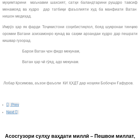
муҳимтарини маънавии шахсият, сатҳи баландтарини рушдро тавсиф
менамояд ва худро дар татбиқи фаъолияти худ ба манфиати Ватан
нишон медиҳад.
Имрӯз ҳар як фарди Тоҷикистони соҳибистиқлол, бояд шукронаи тинҷию
оромии Ватани азизамонро кунад ва саҳми арзандаи худро дар пешрати
кишвар гузорад.
Барои Ватан ҷон фидо мекунам,
Ватан ҳар чӣ гӯяд, адо мекунам.
Лобар Қосимова, аъзои фаъоли КИ ҲХДТ дар ноҳияи Бобоҷон Ғафуров.
Prev
Next
Асосгузори сулҳу ваҳдати миллӣ – Пешвои миллат,