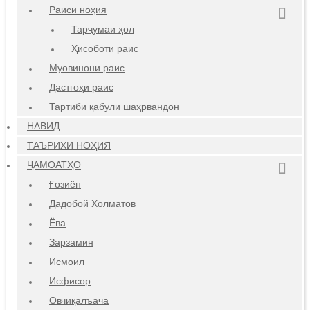
Раиси ноҳия
Тарҷумаи ҳол
Ҳисоботи раис
Муовинони раис
Дастгоҳи раис
Тартиби қабули шаҳрвандон
НАВИД
ТАЪРИХИ НОҲИЯ
ҶАМОАТҲО
Ғозиён
Дадобой Холматов
Ёва
Зарзамин
Исмоил
Исфисор
Овчиқалъача