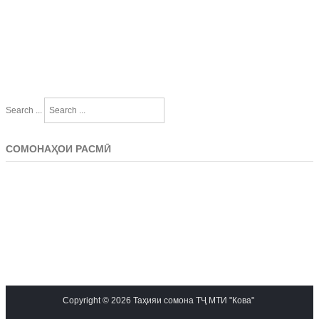
Search ...
СОМОНАҲОИ РАСМӢ
Copyright © 2026 Таҳияи сомона ТҶ МТИ "Кова"