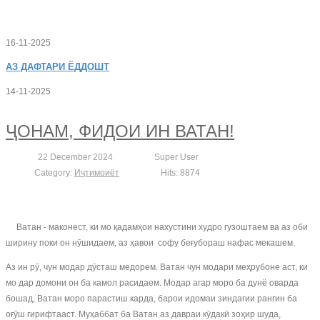
16-11-2025
АЗ
ДАФТАРИ ЁДДОШТ
14-11-2025
ҶОНАМ, ФИДОИ ИН ВАТАН!
22 December 2024
Super User
Category:
Иҷтимоиёт
Hits: 8874
Ватан - маконест, ки мо қадамҳои нахустини худро гузоштаем ва аз оби
ширину поки он нӯшидаем, аз ҳавои софу беғубораш нафас мекашем.
Аз ин рӯ, чун модар дӯсташ медорем. Ватан чун модари меҳрубоне аст, ки
мо дар домони он ба камол расидаем. Модар агар моро ба дунё оварда
бошад, Ватан моро парастиш карда, барои идомаи зиндагии рангин ба
оғӯш гирифтааст. Муҳаббат ба Ватан аз давраи кӯдакӣ зоҳир шуда,