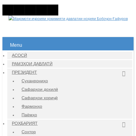
Menu
АСОСӢ
РАМЗҲОИ ДАВЛАТӢ
ПРЕЗИДЕНТ
Суханрониҳо
Сафарҳои дохилӣ
Сафарҳои хориҷӣ
Фармонҳо
Паёмҳо
РОҲБАРИЯТ
Сохтор