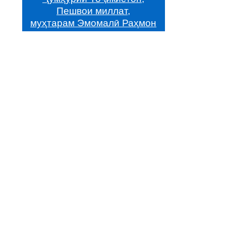
Пешвои миллат,
муҳтарам Эмомалӣ Раҳмон