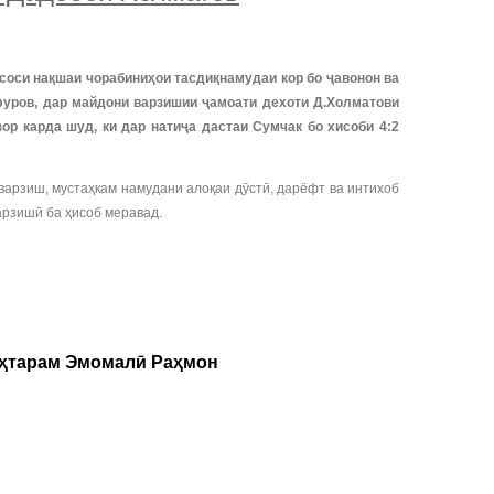
асоси нақшаи чорабиниҳои тасдиқнамудаи кор бо ҷавонон ва
фуров, дар майдони варзишии ҷамоати дехоти Д.Холматови
р карда шуд, ки дар натиҷа дастаи Сумчак бо хисоби 4:2
варзиш, мустаҳкам намудани алоқаи дӯстӣ, дарёфт ва интихоб
арзишӣ ба ҳисоб меравад.
уҳтарам Эмомалӣ Раҳмон