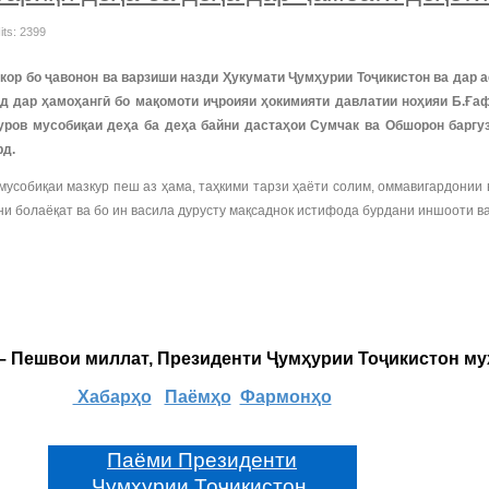
its: 2399
 кор бо ҷавонон ва варзиши назди Ҳукумати Ҷумҳурии Тоҷикистон ва дар 
д дар ҳамоҳангӣ бо мақомоти иҷроияи ҳокимияти давлатии ноҳияи Б.Ға
ров мусобиқаи деҳа ба деҳа байни дастаҳои Сумчак ва Обшорон баргузо
рд.
мусобиқаи мазкур пеш аз ҳама, таҳкими тарзи ҳаёти солим, оммавигардонии 
и болаёқат ва бо ин васила дурусту мақсаднок истифода бурдани иншооти в
 – Пешвои миллат, Президенти Ҷумҳурии Тоҷикистон м
Хабарҳо
Паёмҳо
Фармонҳо
Паёми Президенти
Ҷумҳурии Тоҷикистон,