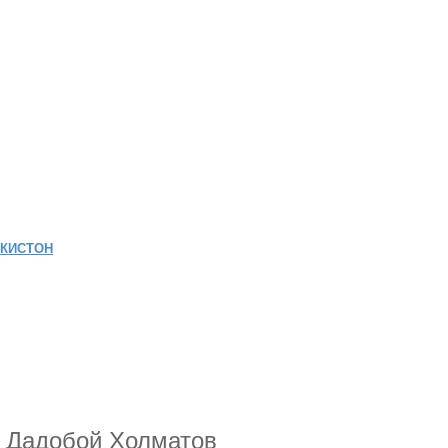
ИКИСТОН
и Дадобой Холматов