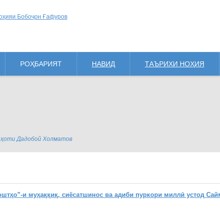
РОҲБАРИЯТ
НАВИД
ТАЪРИХИ НОҲИЯ
деҳоти Дадобой Холматов
ҳо”-и муҳаққиқ, сиёсатшинос ва адиби пуркори миллӣ устод Сай