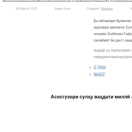
30 March 2021
Super User
Category:
Варзиш
H
Бо ибтикори Кумитаи
варзиши вилояти Суғ
ноҳияи Бобоҷон Ғафу
ғалибият ба даст ова
Ҳадаф аз баргузории 
намудани варзишгарон
Prev
Next
Асосгузори сулҳу ваҳдати миллӣ