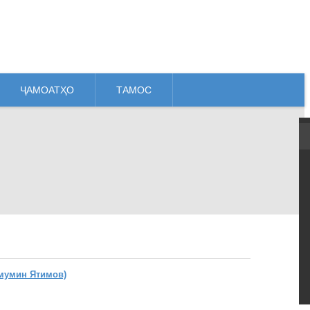
ҶАМОАТҲО
ТАМОС
мумин Ятимов)