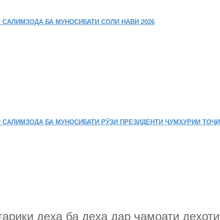
 САЛИМЗОДА БА МУНОСИБАТИ СОЛИ НАВИ 2026
 САЛИМЗОДА БА МУНОСИБАТИ РӮЗИ ПРЕЗИДЕНТИ ҶУМҲУРИИ ТОҶ
ариқи деҳа ба деҳа дар ҷамоати деҳот