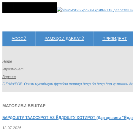
АСОСӢ
РАМЗҲОИ ДАВЛАТӢ
ПРЕЗИДЕНТ
Home
Иҷтимоиёт
Варзиш
Б.ҒАФУРОВ: Оғози мусобиқаи футбол тариқи деҳа ба деҳа дар ҷамоати 
МАТОЛИБИ БЕШТАР
БАРДОШТУ
ТААССУРОТ АЗ ЁДДОШТУ ХОТИРОТ (Дар ҳошияи “Ёддошт
18-07-2026