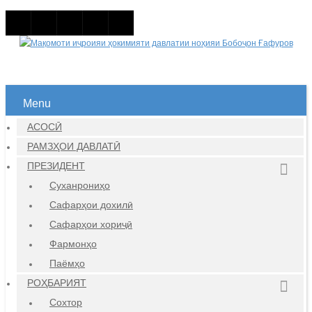
Menu
АСОСӢ
РАМЗҲОИ ДАВЛАТӢ
ПРЕЗИДЕНТ
Суханрониҳо
Сафарҳои дохилӣ
Сафарҳои хориҷӣ
Фармонҳо
Паёмҳо
РОҲБАРИЯТ
Сохтор