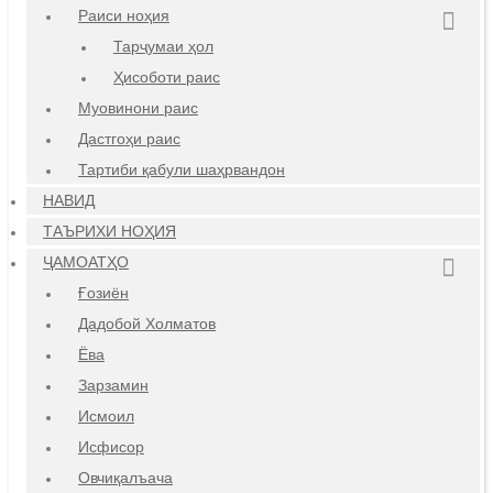
Раиси ноҳия
Тарҷумаи ҳол
Ҳисоботи раис
Муовинони раис
Дастгоҳи раис
Тартиби қабули шаҳрвандон
НАВИД
ТАЪРИХИ НОҲИЯ
ҶАМОАТҲО
Ғозиён
Дадобой Холматов
Ёва
Зарзамин
Исмоил
Исфисор
Овчиқалъача