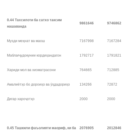
0.44 Тахсилоти ба сатхо таксим
9861646
9746862
нашаванда
Музди меҳнат ва маош
7167998
7167284
Маблағҷудокунии кордиҳандагон
1792717
1791821
Хариди мол ва хизматрасони
764665
712885
Амалиётҳо бо дороиҳо ва ӯҳдадориҳо
134266
72872
Дигар хароҷотҳо
2000
2000
0.45 Ташкили фаъолияти маориф, ки ба
2076905
2012846