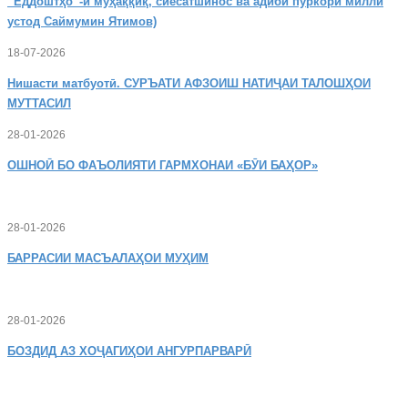
“Ёддоштҳо”-и муҳаққиқ, сиёсатшинос ва адиби пуркори миллӣ
устод Саймумин Ятимов)
18-07-2026
Нишасти
матбуотӣ. СУРЪАТИ АФЗОИШ НАТИҶАИ ТАЛОШҲОИ
МУТТАСИЛ
28-01-2026
ОШНОӢ
БО ФАЪОЛИЯТИ ГАРМХОНАИ «БӮИ БАҲОР»
28-01-2026
БАРРАСИИ МАСЪАЛАҲОИ МУҲИМ
28-01-2026
БОЗДИД
АЗ ХОҶАГИҲОИ АНГУРПАРВАРӢ