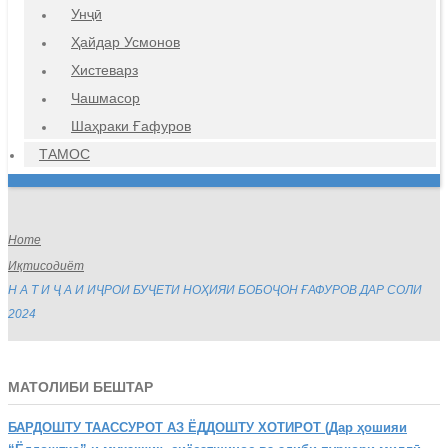
Унҷӣ
Ҳайдар Усмонов
Хистеварз
Чашмасор
Шаҳраки Ғафуров
ТАМОС
Home
Иқтисодиёт
Н А Т И Ҷ А И ИҶРОИ БУҶЕТИ НОҲИЯИ БОБОҶОН ҒАФУРОВ ДАР СОЛИ
2024
МАТОЛИБИ БЕШТАР
БАРДОШТУ
ТААССУРОТ АЗ ЁДДОШТУ ХОТИРОТ (Дар ҳошияи