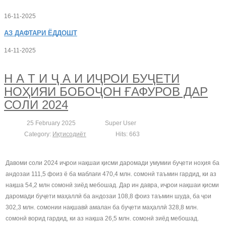
16-11-2025
АЗ
ДАФТАРИ ЁДДОШТ
14-11-2025
Н А Т И Ҷ А И ИҶРОИ БУҶЕТИ
НОҲИЯИ БОБОҶОН ҒАФУРОВ ДАР
СОЛИ 2024
25 February 2025
Super User
Category:
Иқтисодиёт
Hits: 663
Давоми соли 2024 иҷрои нақшаи қисми даромади умумии буҷети ноҳия ба
андозаи 111,5 фоиз ё ба маблағи 470,4 млн. сомонӣ таъмин гардид, ки аз
нақша 54,2 млн сомонӣ зиёд мебошад. Дар ин давра, иҷрои нақшаи қисми
даромади буҷети маҳаллӣ ба андозаи 108,8 фоиз таъмин шуда, ба ҷои
302,3 млн. сомонии нақшавӣ амалан ба буҷети маҳаллӣ 328,8 млн.
сомонӣ ворид гардид, ки аз нақша 26,5 млн. сомонӣ зиёд мебошад.