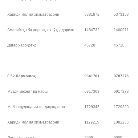
Хариди мол ва хизматрасони
5381872
5373153
Амалиётҳо бо дороиҳо ва ӯҳдадориҳо
1484732
1400971
Дигар хароҷотҳо
45728
45728
0.52 Дармонго
ҳ
9841701
9787276
Музди меҳнат ва маош
6917369
6917278
Маблағҷудокунии кордиҳандагон
1729345
1729320
Хариди мол ва хизматрасони
1129215
1082256
Дигар хароҷотҳо
9000
9000