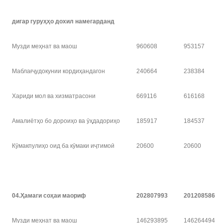
дигар гуру
ҳҳ
о дохил намегарданд
Музди меҳнат ва маош
960608
953157
Маблағҷудокунии кордиҳандагон
240664
238384
Хариди мол ва хизматрасони
669116
616168
Амалиётҳо бо дороиҳо ва ӯҳдадориҳо
185917
184537
Кӯмакпулиҳо оид ба кӯмаки иҷтимоӣ
20600
20600
04.
Ҳ
амаги со
ҳ
аи маориф
202807993
201208586
Музди меҳнат ва маош
146293895
146264494