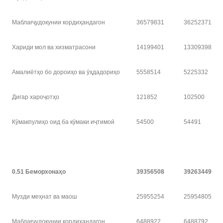
Маблағҷудокунии кордиҳандагон
36579831
36252371
Хариди мол ва хизматрасони
14199401
13309398
Амалиётҳо бо дороиҳо ва ӯҳдадориҳо
5558514
5225332
Дигар хароҷотҳо
121852
102500
Кӯмакпулиҳо оид ба кӯмаки иҷтимоӣ
54500
54491
0.51 Беморхона
ҳ
о
39356508
39263449
Музди меҳнат ва маош
25955254
25954805
Маблағҷудокунии кордиҳандагон
6488922
6488792