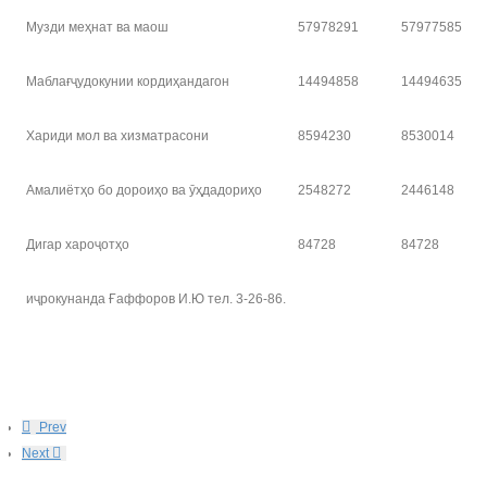
Музди меҳнат ва маош
57978291
57977585
Маблағҷудокунии кордиҳандагон
14494858
14494635
Хариди мол ва хизматрасони
8594230
8530014
Амалиётҳо бо дороиҳо ва ӯҳдадориҳо
2548272
2446148
Дигар хароҷотҳо
84728
84728
иҷрокунанда Ғаффоров И.Ю тел. 3-26-86.
Prev
Next