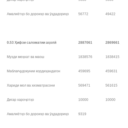
Амалиётҳо бо дороиҳо ва ӯҳдадориҳо
56772
49422
0.53
Ҳ
ифзи саломатии а
ҳ
ол
ӣ
2887061
2869661
Музди меҳнат ва маош
1838576
1838415
Маблағҷудокунии кордиҳандагон
459695
459631
Хариди мол ва хизматрасони
569471
561615
Дигар хароҷотҳо
10000
10000
Амалиётҳо бо дороиҳо ва ӯҳдадориҳо
9319