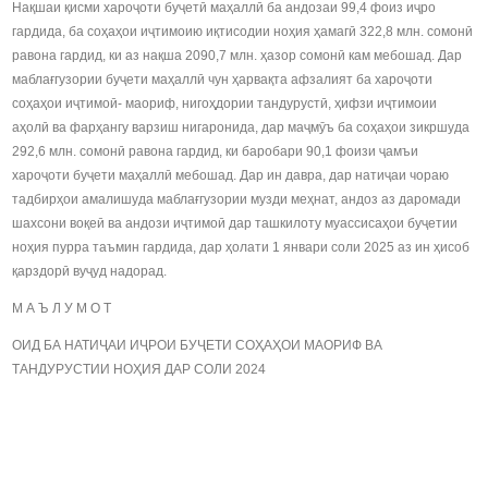
Нақшаи қисми хароҷоти буҷетӣ маҳаллӣ ба андозаи 99,4 фоиз иҷро
гардида, ба соҳаҳои иҷтимоию иқтисодии ноҳия ҳамагӣ 322,8 млн. сомонӣ
равона гардид, ки аз нақша 2090,7 млн. ҳазор сомонӣ кам мебошад. Дар
маблағгузории буҷети маҳаллӣ чун ҳарвақта афзалият ба хароҷоти
соҳаҳои иҷтимоӣ- маориф, нигоҳдории тандурустӣ, ҳифзи иҷтимоии
аҳолӣ ва фарҳангу варзиш нигаронида, дар маҷмӯъ ба соҳаҳои зикршуда
292,6 млн. сомонӣ равона гардид, ки баробари 90,1 фоизи ҷамъи
хароҷоти буҷети маҳаллӣ мебошад. Дар ин давра, дар натиҷаи чораю
тадбирҳои амалишуда маблағгузории музди меҳнат, андоз аз даромади
шахсони воқеӣ ва андози иҷтимоӣ дар ташкилоту муассисаҳои буҷетии
ноҳия пурра таъмин гардида, дар ҳолати 1 январи соли 2025 аз ин ҳисоб
қарздорӣ вуҷуд надорад.
М А Ъ Л У М О Т
ОИД БА НАТИҶАИ ИҶРОИ БУҶЕТИ СОҲАҲОИ МАОРИФ ВА
ТАНДУРУСТИИ НОҲИЯ ДАР СОЛИ 2024