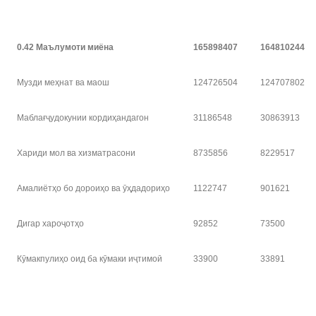
0.42 Маълумоти миёна
165898407
164810244
Музди меҳнат ва маош
124726504
124707802
Маблағҷудокунии кордиҳандагон
31186548
30863913
Хариди мол ва хизматрасони
8735856
8229517
Амалиётҳо бо дороиҳо ва ӯҳдадориҳо
1122747
901621
Дигар хароҷотҳо
92852
73500
Кӯмакпулиҳо оид ба кӯмаки иҷтимоӣ
33900
33891