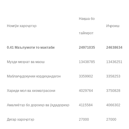
Нақша бо
Номгӯи хароҷотҳо
Иҷроиш
тайғирот
0.41 Маълумоти то мактаби
24971035
24638634
Музди меҳнат ва маош
13438785
13436251
Маблағҷудокунии кордиҳандагон
3359902
3358253
Хариди мол ва хизматрасони
4029764
3750828
Амалиётҳо бо дороиҳо ва ӯҳдадориҳо
4115584
4066302
Дигар хароҷотҳо
27000
27000