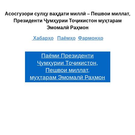
Асосгузори сулҳу ваҳдати миллӣ – Пешвои миллат,
Президенти Ҷумҳурии Тоҷикистон муҳтарам
Эмомалӣ Раҳмон
Хабарҳо
Паёмҳо
Фармонҳо
Паёми Президенти
Ҷумҳурии Тоҷикистон,
Пешвои миллат,
муҳтарам Эмомалӣ Раҳмон