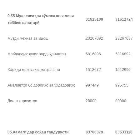
0.55 Муассиса
ҳ
ои к
ӯ
маки аввалияи
31615109
31612724
тиббию санитар
ӣ
Музди меҳнат ва маош
23267092
23267087
Маблағҷудокунии кордиҳандагон
5816896
5816892
Хариди мол ва хизматрасони
1513672
1512990
Амалиётҳо бо дороиҳо ва ӯҳдадориҳо
997449
995755
Дигар хароҷотҳо
20000
20000
05.
Ҳ
амаги дар со
ҳ
аи тандурусти
83700379
83533110