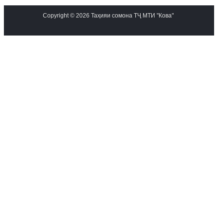
Copyright © 2026 Таҳияи сомона ТҶ МТИ "Кова"