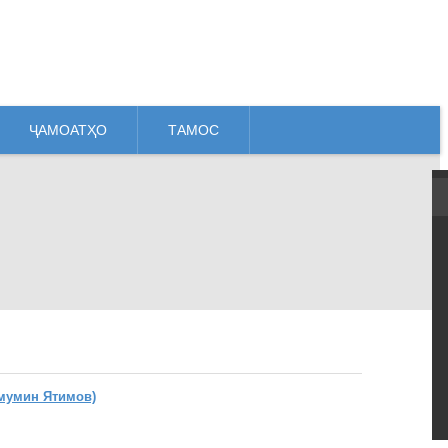
ҶАМОАТҲО
ТАМОС
мумин Ятимов)