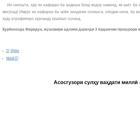
Ин нигошта, ҳар як нафарро ба андеша бояд водор намояд, ки ҳаёт ба ин
месӯзад! Имрӯз ин нафарон ба ҷойи зиндагии осоишта, ободии оила, ба к
худу атрофиёнро хурсанду хушбахт созанд.
Қурбонзода Фаридун, мушовири адлияи дараҷаи 3 ёрдамчии прокурори н
Prev
Next
Асосгузори сулҳу ваҳдати миллӣ