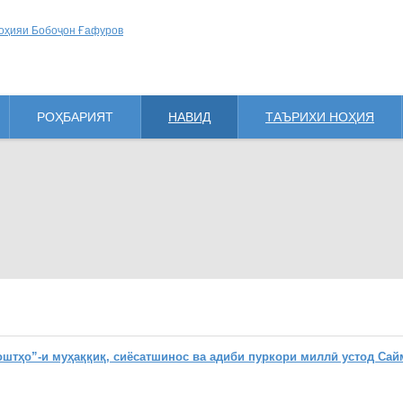
РОҲБАРИЯТ
НАВИД
ТАЪРИХИ НОҲИЯ
ҳо”-и муҳаққиқ, сиёсатшинос ва адиби пуркори миллӣ устод Сай