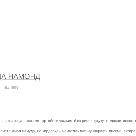
ДА НАМОНД
Hits: 8867
оияти қонун, таҳкими тартиботи ҷамъиятӣ ва риояи ҳуқуқу озодиҳои инсон 
ста амал намуда, бо кирдорҳои номатлуб шаъну шарафи инсонӣ, эҳтирому