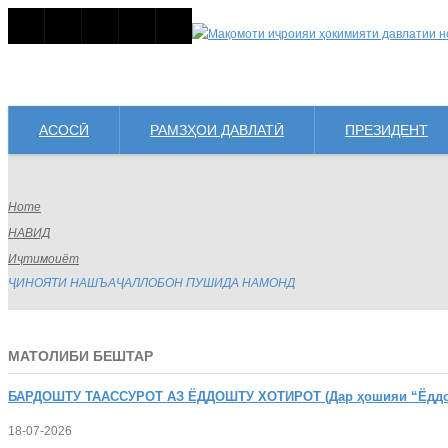
АСОСӢ
РАМЗҲОИ ДАВЛАТӢ
ПРЕЗИДЕНТ
Home
НАВИД
Иҷтимоиёт
ҶИНОЯТИ НАШЪАҶАЛЛОБОН ПУШИДА НАМОНД
МАТОЛИБИ БЕШТАР
БАРДОШТУ
ТААССУРОТ АЗ ЁДДОШТУ ХОТИРОТ (Дар ҳошияи “Ёддошт
18-07-2026