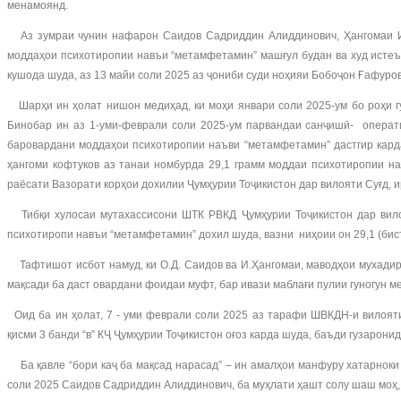
менамоянд.
Аз зумраи чунин нафарон Саидов Садриддин Алиддинович, Ҳангомаи Иб
моддаҳои психотиропии навъи “метамфетамин” машғул будан ва худ истеъ
кушода шуда, аз 13 майи соли 2025 аз ҷониби суди ноҳияи Бобоҷон Ғафуро
Шарҳи ин ҳолат нишон медиҳад, ки моҳи январи соли 2025-ум бо роҳи г
Бинобар ин аз 1-уми-феврали соли 2025-ум парвандаи санҷишӣ- операт
баровардани моддаҳои психотиропии наъви “метамфетамин” дастгир карда
ҳангоми кофтуков аз танаи номбурда 29,1 грамм моддаи психотиропии н
раёсати Вазорати корҳои дохилии Ҷумҳурии Тоҷикистон дар вилояти Суғд, и
Тибқи хулосаи мутахассисони ШТК РВКД Ҷумҳурии Тоҷикистон дар вило
психотиропи навъи “метамфетамин” дохил шуда, вазни ниҳоии он 29,1 (бист
Тафтишот исбот намуд, ки О.Д. Саидов ва И.Ҳангомаи, маводҳои мухади
мақсади ба даст овардани фоидаи муфт, бар ивази маблағи пулии гуногун 
Оид ба ин ҳолат, 7 - уми феврали соли 2025 аз тарафи ШВКДН-и вилоят
қисми 3 банди “в” КҶ Ҷумҳурии Тоҷикистон оғоз карда шуда, баъди гузарон
Ба қавле “бори каҷ ба мақсад нарасад” – ин амалҳои манфуру хатарноки
соли 2025 Саидов Садриддин Алиддинович, ба муҳлати ҳашт солу шаш моҳ, 