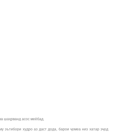
ва шаҳрванд асос меёбад.
 эътибори худро аз даст дода, барои ҷомеа низ хатар эҷод