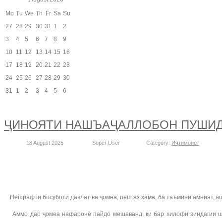
Mo
Tu
We
Th
Fr
Sa
Su
27
28
29
30
31
1
2
3
4
5
6
7
8
9
10
11
12
13
14
15
16
17
18
19
20
21
22
23
24
25
26
27
28
29
30
31
1
2
3
4
5
6
ҶИНОЯТИ НАШЪАҶАЛЛОБОН ПУШИ
18 August 2025
Super User
Category:
Иҷтимоиёт
Пешрафти босуботи давлат ва ҷомеа, пеш аз ҳама, ба таъмини амният, вол
Аммо дар ҷомеа нафароне пайдо мешаванд, ки бар хилофи зиндагии шои