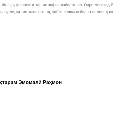
 ба ақлу фаросати ҳар як нафар вобаста аст. Онро месозад ё
Дар ҳоле, ки метавонистанд, ҳаёти солимро барпо намоянд ва
уҳтарам Эмомалӣ Раҳмон