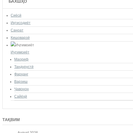
БАХШҲО
Сиёсӣ
Иқтисодиёт
Саноат
Кишоварзӣ
Иҷтимоиёт
Маориф
Тандурустӣ
Фарҳанг
Варзиш
Ҷавонон
Сайёҳӣ
ТАҚВИМ
August
2026