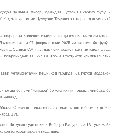
рҳои Душанбе, Ҳисор, Хуҷанд ва Бӯстон ба хариду фурӯши
в” Кодекси ҷиноятии Ҷумҳурии Тоҷикистон парвандаи ҷиноятӣ
би нафарони болозикр содиршавии ҷиноят ба миён омадааст.
Дадоевич санаи 07-феврали соли 2025-ум ҳангоми ба фурӯш
ванд Саидов С.А. низ, дар ҷойи ҳодиса дастгир карда шуда,
ои гузаронидани ташхис ба Шуъбаи татқиқоти криминалистии
авъи метамфетамин пешниҳод гардида, ба гурӯҳи моддаҳои
шиносаш бо номи “Ҷамшед” бо маслиҳати пешакӣ, минбаъд бо
 мебошанд.
абборов Олимҷон Дадоевич парвандаи ҷиноятӣ бо моддаи 200
карда шуд.
шон бо ҳукми суди ноҳияи Бобоҷон Ғафуров аз 13 - уми майи
ҳ сол аз озодӣ маҳрум гардиданд.