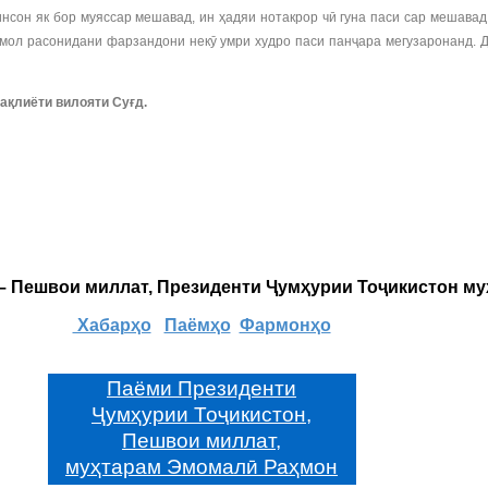
сон як бор муяссар мешавад, ин ҳадяи нотакрор чӣ гуна паси сар мешавад,
амол расонидани фарзандони некӯ умри худро паси панҷара мегузаронанд. 
ақлиёти вилояти Суғд.
 – Пешвои миллат, Президенти Ҷумҳурии Тоҷикистон м
Хабарҳо
Паёмҳо
Фармонҳо
Паёми Президенти
Ҷумҳурии Тоҷикистон,
Пешвои миллат,
муҳтарам Эмомалӣ Раҳмон