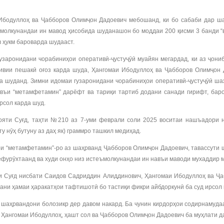
одуллоҳ ва Ҷабборов Олимҷон Дадоевич мебошанд, ки бо сабаби дар шаҳ
молкунандаи ин мавод ҳисобида шуданашон бо моддаи 200 қисми 3 банди “
в ҳукм бароварда шудааст.
узаронидани чорабиниҳои оперативӣ-ҷустуҷӯӣ муайян мегардад, ки аз ҷони
ивии пешакӣ оғоз карда шуда, Ҳангомаи Ибодуллоҳ ва Ҷабборов Олимҷон 
 шуданд. Зимни идомаи гузаронидани чорабиниҳои оперативӣ-ҷустуҷӯӣ шаҳр
авъи “метамфетамин” дарёфт ва тариқи тартиб додани санади гирифт, бар
рсол карда шуд.
яти Суғд, таҳти №210 аз 7-уми феврали соли 2025 воситаи нашъадори н
у нӯҳ бутуну аз даҳ як) граммро ташкил медиҳад.
ри “метамфетамин”-ро аз шаҳрванд Ҷабборов Олимҷон Дадоевич, тавассути 
мефурӯхтаанд ва худи онҳо низ истеъмолкунандаи ин навъи маводи мухаддир
и Суғд нисбати Саидов Садриддин Алиддинович, Ҳангомаи Ибодуллоҳ ва Ҷ
идани ҳамаи ҳаракатҳои тафтишотӣ бо тастиқи фикри айбдоркунӣ ба суд ирсол 
 шаҳрвандони болозикр дер давом накард. Ба чунин кирдорҳои содирнамудаа
Ҳангомаи Ибодуллоҳ, ҳашт сол ва Ҷабборов Олимҷон Дадоевич ба муҳлати да