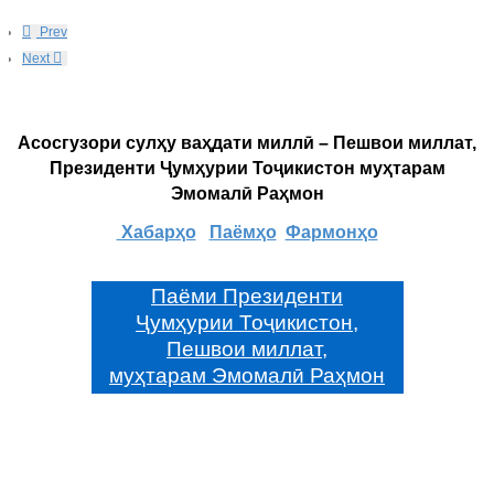
Prev
Next
Асосгузори сулҳу ваҳдати миллӣ – Пешвои миллат,
Президенти Ҷумҳурии Тоҷикистон муҳтарам
Эмомалӣ Раҳмон
Хабарҳо
Паёмҳо
Фармонҳо
Паёми Президенти
Ҷумҳурии Тоҷикистон,
Пешвои миллат,
муҳтарам Эмомалӣ Раҳмон