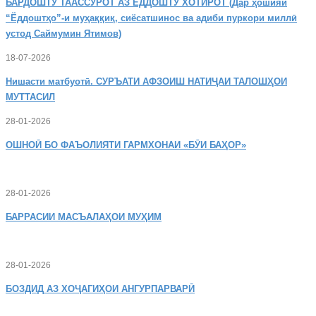
БАРДОШТУ
ТААССУРОТ АЗ ЁДДОШТУ ХОТИРОТ (Дар ҳошияи
“Ёддоштҳо”-и муҳаққиқ, сиёсатшинос ва адиби пуркори миллӣ
устод Саймумин Ятимов)
18-07-2026
Нишасти
матбуотӣ. СУРЪАТИ АФЗОИШ НАТИҶАИ ТАЛОШҲОИ
МУТТАСИЛ
28-01-2026
ОШНОӢ
БО ФАЪОЛИЯТИ ГАРМХОНАИ «БӮИ БАҲОР»
28-01-2026
БАРРАСИИ МАСЪАЛАҲОИ МУҲИМ
28-01-2026
БОЗДИД
АЗ ХОҶАГИҲОИ АНГУРПАРВАРӢ