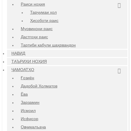
Раиси ноҳия
Тарҷумаи ҳол
Ҳисоботи раис
Муовинони раис
Дастгоҳи раис
Тартиби қабули шаҳрвандон
НАВИД
ТАЪРИХИ НОҲИЯ
ҶАМОАТҲО
Ғозиён
Дадобой Холматов
Ёва
Зарзамин
Исмоил
Исфисор
Овчиқалъача