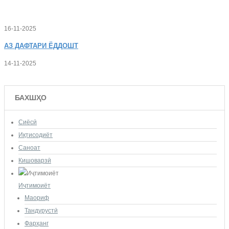
16-11-2025
АЗ
ДАФТАРИ ЁДДОШТ
14-11-2025
БАХШҲО
Сиёсӣ
Иқтисодиёт
Саноат
Кишоварзӣ
Иҷтимоиёт
Маориф
Тандурустӣ
Фарҳанг