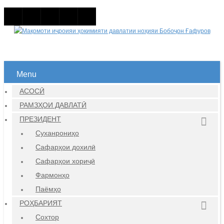
Menu
АСОСӢ
РАМЗҲОИ ДАВЛАТӢ
ПРЕЗИДЕНТ
Суханрониҳо
Сафарҳои дохилӣ
Сафарҳои хориҷӣ
Фармонҳо
Паёмҳо
РОҲБАРИЯТ
Сохтор