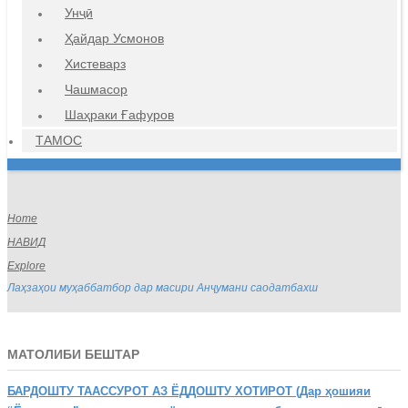
Унҷӣ
Ҳайдар Усмонов
Хистеварз
Чашмасор
Шаҳраки Ғафуров
ТАМОС
Home
НАВИД
Explore
Лаҳзаҳои муҳаббатбор дар масири Анҷумани саодатбахш
МАТОЛИБИ БЕШТАР
БАРДОШТУ
ТААССУРОТ АЗ ЁДДОШТУ ХОТИРОТ (Дар ҳошияи