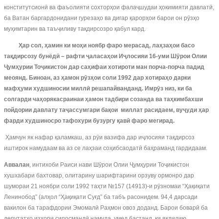
конститутсионӣ ва фаъолияти сохторҳои фалаҷшудаи ҳокимияти давлатӣ,
ба Ватан баргардонидани гурезаҳо ва дигар қарорҳои барои он рӯзҳо
муҳимтарин ва таъҷиливу тақдирсозро қабул кард.
Ҳар сол, ҳамин ки моҳи ноябр фаро мерасад, лаҳзаҳои басо
тақдирсозу бунёдӣ – рафти ҷаласаҳои Иҷлосияи 16-уми Шӯрои Олии
Ҷумҳурии Тоҷикистон дар саҳифаи хотироти ман порча-порча падид
меоянд. Биноан, аз ҳамон рӯзҳои соли 1992 дар хотираҳо дарки
мафҳуми худшиносии миллӣ решапайванданд. Имрӯз низ, ки ба
солгарди чаҳорякасраинаи ҳамон тадбири созанда ва таҳкимбахши
пойдории давлату таҷассумгари бақои миллат расидаем, вуҷуди ҳар
фарди худшиносро тафохури бузургу қавӣ фаро мегирад.
Ҳамчун як нафар қаламкаш, аз рӯи вазифа дар иҷлосияи тақдирсоз
иштирок намудаам ва аз се лаҳзаи соҳибсаодатӣ баҳраманд гардидаам.
Аввалан
, интихоби Раиси нави Шӯрои Олии Ҷумҳурии Тоҷикистон
хушхабари бахтовар, олитарину шарифтарини орзуву ормонро дар
шумораи 21 ноябри соли 1992 таҳти №157 (14913)-и рӯзномаи “Ҳақиқати
Ленинобод” (алҳол “Ҳақиқати Суғд” ба табъ расонидем. 94,4 дарсади
вакилон ба тарафдории Эмомалӣ Раҳмон овоз доданд. Барои боварӣ ба
депутатҳо изҳори сипосмандӣ намуда, умед бастанд, ки якдилию