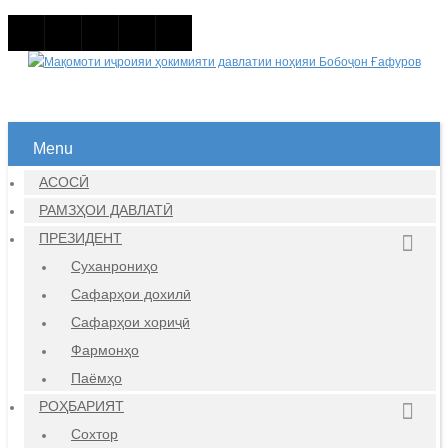
Menu
АСОСӢ
РАМЗҲОИ ДАВЛАТӢ
ПРЕЗИДЕНТ
Суханрониҳо
Сафарҳои дохилӣ
Сафарҳои хориҷӣ
Фармонҳо
Паёмҳо
РОҲБАРИЯТ
Сохтор