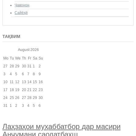
Ҷавонон
Сайёҳӣ
ТАҚВИМ
August
2026
Mo
Tu
We
Th
Fr
Sa
Su
27
28
29
30
31
1
2
3
4
5
6
7
8
9
10
11
12
13
14
15
16
17
18
19
20
21
22
23
24
25
26
27
28
29
30
31
1
2
3
4
5
6
Лаҳзаҳои муҳаббатбор дар масири
Анҷумани саодатбахш