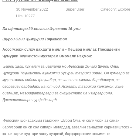
30 November 2022
Super User
Category:
Explore
Hits: 10277
Ба ифтихори 30-солагии Иҷлосияи 16-уми
Шӯрои Олии Ҷумҳурии Тоҷикистон
Асосгузори сул
ҳ
у ва
ҳ
дати милл
ӣ
– Пешвои миллат, Президенти
Ҷ
умурии То
ҷ
икистон му
ҳ
тарам Эмомал
ӣ
Ра
ҳ
мон:
Барои хал
қ
,
ҳ
укумат
ва
давлати
мо
И
ҷ
лосияи
16-уми
Ш
ӯ
рои
Олии
Ҷ
ум
ҳ
урии
То
ҷ
икистон
а
ҳ
амияти
бузурги
таърих
ӣ
дорад
.
Он
ҷ
омеаро
аз
му
қ
овимати
сиёсии
фо
ҷ
иабор
,
аз
ҷ
анги
та
ҳ
милии
бародаркуш
,
аз
оворагиву
дарбадар
ӣ
на
ҷ
от
дод
.
Асолати
таърихии
хал
қ
амон
,
яъне
одамият
,
маърифатпарвар
ӣ
ва
сул
ҳ
д
ӯ
стиро
ба
ӯ
баргардонд
.
Дастархонашро
пурфайз
кард
.
Иҷлосияи шонздаҳуми таърихии Шӯрои Олӣ, ки соли ҷорӣ аз санаи
баргузории он сӣ сол сипарӣ мегардад, аввалин санадҳои сарнавиштсоз –
қатъи ҳарчи зудтари ҷангу хунрезӣ, барқарорсозии ҳокимияти