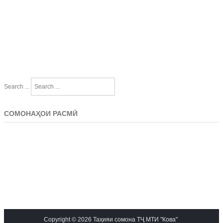
Search ...
СОМОНАҲОИ РАСМӢ
Copyright © 2026 Таҳияи сомона ТҶ МТИ "Кова"