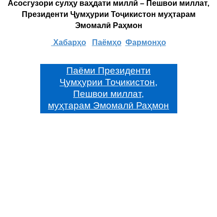
Асосгузори сулҳу ваҳдати миллӣ – Пешвои миллат,
Президенти Ҷумҳурии Тоҷикистон муҳтарам
Эмомалӣ Раҳмон
Хабарҳо
Паёмҳо
Фармонҳо
Паёми Президенти
Ҷумҳурии Тоҷикистон,
Пешвои миллат,
муҳтарам Эмомалӣ Раҳмон