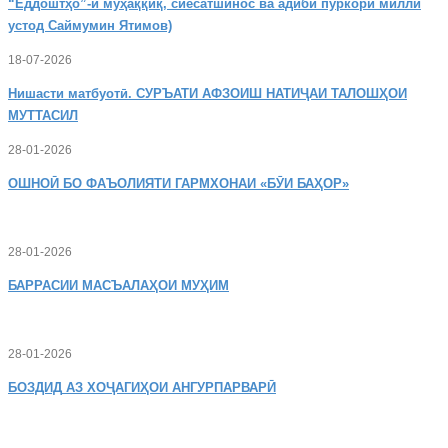
“Ёддоштҳо”-и муҳаққиқ, сиёсатшинос ва адиби пуркори миллӣ
устод Саймумин Ятимов)
18-07-2026
Нишасти
матбуотӣ. СУРЪАТИ АФЗОИШ НАТИҶАИ ТАЛОШҲОИ
МУТТАСИЛ
28-01-2026
ОШНОӢ
БО ФАЪОЛИЯТИ ГАРМХОНАИ «БӮИ БАҲОР»
28-01-2026
БАРРАСИИ МАСЪАЛАҲОИ МУҲИМ
28-01-2026
БОЗДИД
АЗ ХОҶАГИҲОИ АНГУРПАРВАРӢ