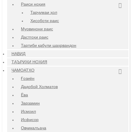
Раиси ноҳия
Тарҷумаи ҳол
Ҳисоботи раис
Муовинони раис
Дастгоҳи раис
Тартиби қабули шаҳрвандон
НАВИД
ТАЪРИХИ НОҲИЯ
ҶАМОАТҲО
Ғозиён
Дадобой Холматов
Ёва
Зарзамин
Исмоил
Исфисор
Овчиқалъача