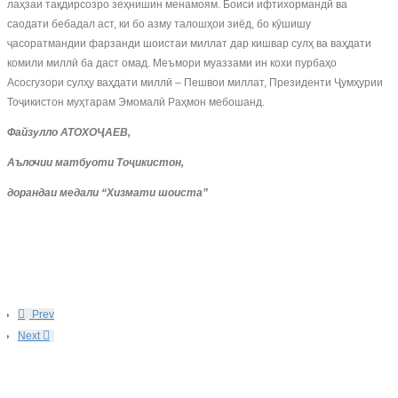
лаҳзаи тақдирсозро зеҳнишин менамоям. Боиси ифтихормандӣ ва
саодати бебадал аст, ки бо азму талошҳои зиёд, бо кӯшишу
ҷасоратмандии фарзанди шоистаи миллат дар кишвар сулҳ ва ваҳдати
комили миллӣ ба даст омад. Меъмори муаззами ин кохи пурбаҳо
Асосгузори сулҳу ваҳдати миллӣ – Пешвои миллат, Президенти Ҷумҳурии
Тоҷикистон муҳтарам Эмомалӣ Раҳмон мебошанд.
Файзулло АТОХОҶАЕВ,
Аълочии матбуоти Тоҷикистон,
дорандаи медали “Хизмати шоиста”
Prev
Next