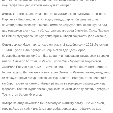
якдигарфаҳмии депутатҳои халқ қувват мегирад.
Дуюм,
ҳангоме, ки дар Иҷлосия тарҳи муқаддасоти Ҷумҳурии Тоҷикистон –
Парчам ва Нишони давлатӣ тасдиқ мешуд, дар қалби депутатҳо ва
намояндагони воситаҳои ахбори омма бе ҳеҷ муболиға, оташ шӯъла зад,
дар мазраҳои дил ниҳол сабзид, гули орзуву умед бишкуфт. Охир, Парчам
ва Нишон муждарасон ва муаррифгари кишвари соҳибистиқлол ҳастанд.
Сеюм
, лаҳзаи басо пурифтихор он аст, ки 2 декабри соли 1992 Иҷлосияи
16-уми Шӯрои Олии Ҷумҳурии Тоҷикистон дар Қасри Арбоб
бомуваффақият анҷом ёфт. Дар ҳошияи ин рисолати тақдирсози таърихи
миллӣ 4 декабр бо хоҳиши Раиси Шӯрои Олии Ҷумҳурии Тоҷикистон
Эмомалӣ Раҳмон дар Комитети иҷрои вилоят вохӯрӣ бо рӯзноманигорон
барпо гардид. Дар он вохӯрӣ муҳтарам Эмомалӣ Раҳмон таъкид намуданд,
ки матбуот неруи бузург дошта, аз журналистон масъулият ва рисолати
касбиро тақозо менамояд. Нақши рӯзнома ва маҳорату малака, донишу
фаросати касбии журналистон дар замони Истиқлоли давлатии Ҷумҳурии
Тоҷикистон бағоят бузург аст.
Хотира ва андешаҳоямро менависаму аз мантиқу рабту низоми замон,
кору пайкор ва ҳаёти имрӯз маъно мебардорам, дар тафаккурам ҳар