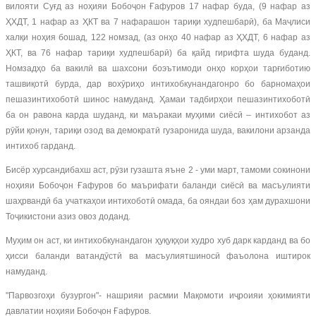
вилояти Суғд аз ноҳияи Бобоҷон Ғафуров 17 нафар буда, (9 нафар аз
ҲХДТ, 1 нафар аз ҲКТ ва 7 нафарашон тариқи худпешбарӣ), ба Маҷлиси
халқи ноҳия бошад, 122 номзад, (аз онҳо 40 нафар аз ҲХДТ, 6 нафар аз
ҲКТ, ва 76 нафар тариқи худпешбарӣ) ба қайд гирифта шуда буданд.
Номзадҳо ба вакилӣ ва шахсони боэътимоди онҳо корҳои тарғиботию
ташвиқотӣ бурда, дар вохӯриҳо интихобкунандагонро бо барномаҳои
пешазинтихоботӣ шинос намуданд. Ҳамаи тадбирҳои пешазинтихоботӣ
ба он равона карда шуданд, ки маъракаи муҳими сиёсӣ – интихобот аз
рӯйи қонун, тариқи озод ва демократӣ гузаронида шуда, вакилони арзанда
интихоб гарданд.
Бисёр хурсандибахш аст, рӯзи гузашта яъне 2 - уми март, тамоми сокинони
ноҳияи Бобоҷон Ғафуров бо маърифати баланди сиёсӣ ва масъулияти
шаҳрвандӣ ба учаткаҳои интихоботӣ омада, ба ояндаи боз ҳам дурахшони
Тоҷикистони азиз овоз доданд.
Муҳим он аст, ки интихобкунандагон ҳуқуқҳои худро хуб дарк карданд ва бо
ҳисси баланди ватандӯстӣ ва масъулиятшиносӣ фаъолона иштирок
намуданд.
"Парвозгоҳи бузургон"- нашрияи расмии Мақомоти иҷроияи ҳокимияти
давлатии ноҳияи Бобоҷон Ғафуров.