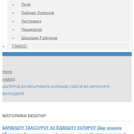
Унҷӣ
Ҳайдар Усмонов
Хистеварз
Чашмасор
Шаҳраки Ғафуров
ТАМОС
Home
НАВИД
ИШТИРОК БО МАЪРИФАТИ БАЛАНДИ СИЁСӢ ВА ИФТИХОРИ
ВАТАНДОРӢ
МАТОЛИБИ БЕШТАР
БАРДОШТУ
ТААССУРОТ АЗ ЁДДОШТУ ХОТИРОТ (Дар ҳошияи