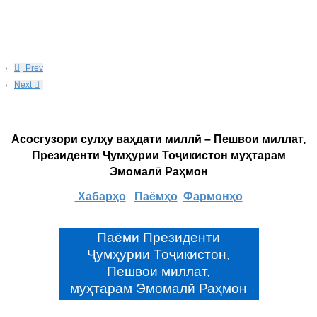
Prev
Next
Асосгузори сулҳу ваҳдати миллӣ – Пешвои миллат,
Президенти Ҷумҳурии Тоҷикистон муҳтарам
Эмомалӣ Раҳмон
Хабарҳо
Паёмҳо
Фармонҳо
Паёми Президенти
Ҷумҳурии Тоҷикистон,
Пешвои миллат,
муҳтарам Эмомалӣ Раҳмон