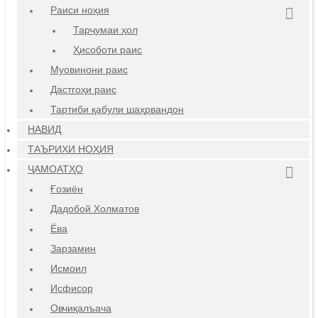
Раиси ноҳия
Тарҷумаи ҳол
Ҳисоботи раис
Муовинони раис
Дастгоҳи раис
Тартиби қабули шаҳрвандон
НАВИД
ТАЪРИХИ НОҲИЯ
ҶАМОАТҲО
Ғозиён
Дадобой Холматов
Ёва
Зарзамин
Исмоил
Исфисор
Овчиқалъача