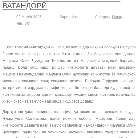
ВАТАНДОРӢ
03 March 2025
Super User
Category:
Навид
Hits: 781
Дар тамоми минтақаҳои кишвар, аз ҷумла дар ноҳияи Бобоҷон Ғафуров
2-юми марти соли равон интихоботи вакилон ба Маҷлиси намояндагони
Маҷлиси Олии Ҷумҳурии Тоҷикистон ва Маҷлисҳои маҳаллӣ баргузор
гардид. Бояд қайд кард, ки дар интихоботи даъвати нави вакилони
Маҷлиси намояндагони Маҷлиси Олии Ҷумҳурии Тоҷикистон ва маҷлисҳои
маҳаллии вакилони халқ сокинони ноҳияи Бобоҷон Ғафуров низ дар
қатори дигар мардуми шарифи кишвар бо эҳсоси баланди худшиносӣ ва
ифтихори ватандорӣ дар ин маъракаи муҳими сиёсӣ иштирок намуда, ба
ҳизби сиёсӣ ва вакилони арзандаи худ овоз доданд.
Дар қатори дигар сокинони шарафманди ноҳия яке аз аввалинҳо шуда,
Нусратулло Салимзода, раиси ноҳияи Бобоҷон Ғафуров, барои дар
интихоботи даъвати нави вакилони Маҷлиси намояндагони Маҷлиси Олии
Ҷумҳурии Тоҷикистон ва маҷлисҳои маҳаллии вакилони халқ ба участкаи