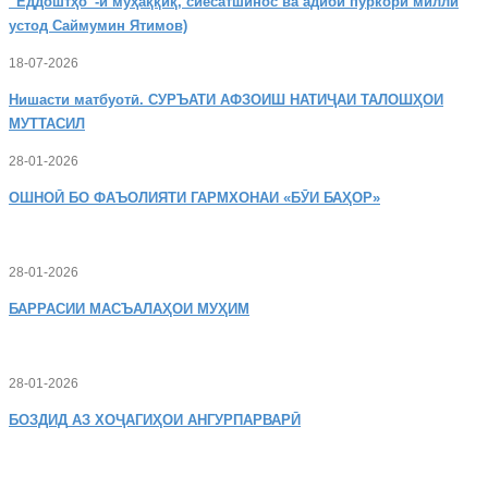
“Ёддоштҳо”-и муҳаққиқ, сиёсатшинос ва адиби пуркори миллӣ
устод Саймумин Ятимов)
18-07-2026
Нишасти
матбуотӣ. СУРЪАТИ АФЗОИШ НАТИҶАИ ТАЛОШҲОИ
МУТТАСИЛ
28-01-2026
ОШНОӢ
БО ФАЪОЛИЯТИ ГАРМХОНАИ «БӮИ БАҲОР»
28-01-2026
БАРРАСИИ МАСЪАЛАҲОИ МУҲИМ
28-01-2026
БОЗДИД
АЗ ХОҶАГИҲОИ АНГУРПАРВАРӢ