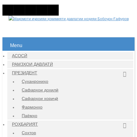
Menu
АСОСӢ
РАМЗҲОИ ДАВЛАТӢ
ПРЕЗИДЕНТ
Суханрониҳо
Сафарҳои дохилӣ
Сафарҳои хориҷӣ
Фармонҳо
Паёмҳо
РОҲБАРИЯТ
Сохтор