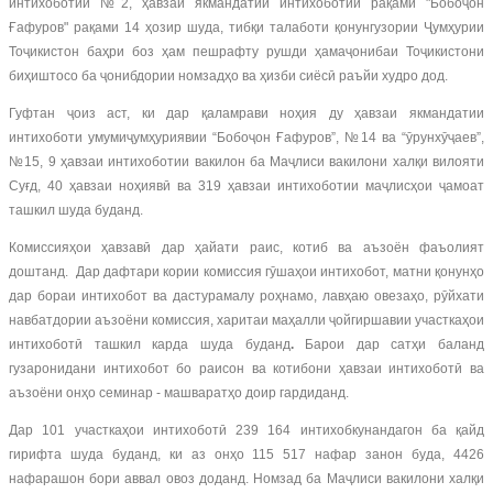
интихоботии №2, ҳавзаи якмандатии интихоботии рақами "Бобоҷон
Ғафуров" рақами 14 ҳозир шуда, тибқи талаботи қонунгузории Ҷумҳурии
Тоҷикистон баҳри боз ҳам пешрафту рушди ҳамаҷонибаи Тоҷикистони
биҳиштосо ба ҷонибдории номзадҳо ва ҳизби сиёсӣ раъйи худро дод.
Гуфтан ҷоиз аст, ки дар қаламрави ноҳия ду ҳавзаи якмандатии
интихоботи умумиҷумҳуриявии “Бобоҷон Ғафуров”, №14 ва “ӯрунхӯҷаев”,
№15, 9 ҳавзаи интихоботии вакилон ба Маҷлиси вакилони халқи вилояти
Суғд, 40 ҳавзаи ноҳиявӣ ва 319 ҳавзаи интихоботии маҷлисҳои ҷамоат
ташкил шуда буданд.
Комиссияҳои ҳавзавӣ дар ҳайати раис, котиб ва аъзоён фаъолият
доштанд. Дар дафтари кории комиссия гӯшаҳои интихобот, матни қонунҳо
дар бораи интихобот ва дастурамалу роҳнамо, лавҳаю овезаҳо, рӯйхати
навбатдории аъзоёни комиссия, харитаи маҳалли ҷойгиршавии участкаҳои
интихоботӣ ташкил карда шуда буданд
.
Барои дар сатҳи баланд
гузаронидани интихобот бо раисон ва котибони ҳавзаи интихоботӣ ва
аъзоёни онҳо семинар - машваратҳо доир гардиданд.
Дар 101 участкаҳои интихоботӣ 239 164 интихобкунандагон ба қайд
гирифта шуда буданд, ки аз онҳо 115 517 нафар занон буда, 4426
нафарашон бори аввал овоз доданд. Номзад ба Маҷлиси вакилони халқи