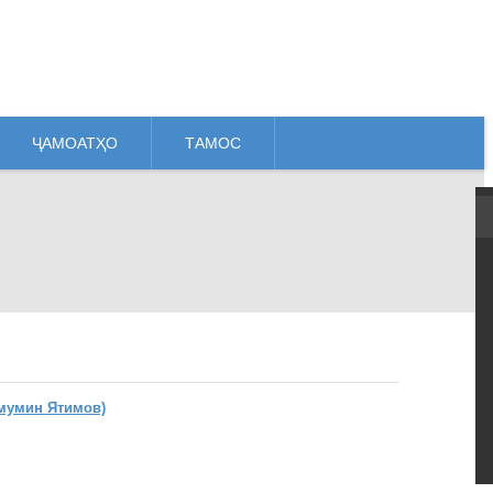
ҶАМОАТҲО
ТАМОС
мумин Ятимов)