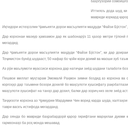
баҳогузории озмоишго
Иттилоъ дода шуд, ки
мавриди коркард қаро
Иқтидори истеҳсолии Ҷамъияти дорои масъулияти маҳдуди “Файзи Бӯстон” да
Дар корхонаи мазкур ҳамзамон дар як шабонарӯз 11 ҳазор метри тӯлонӣ 
мегардид.
Дар Ҷамъияти дорои масъулияти маҳдуди “Файзи Бӯстон”, ки дар доира
Тоҷикистон бунёд шудааст, 50 нафар бо ҷойи кори доимӣ ва маоши хуб таъм
Аз рӯи маълумоти муассиси корхона дар натиҷаи зиёд шудани талаботи боз
Пешвои миллат муҳтарам Эмомалӣ Раҳмон зимни боздид аз корхона ва су
коргоҳҳо дар таъмини бозори дохилӣ бо маҳсулоти хушсифату рақобатпазир
маҳсулоти хушсифат на танҳо дар дохил, балки дар хориҷ низ хеле зиёд ас
Таҷҳизоти корхона аз Ҷумҳурии Мардумии Чин ворид карда шуда, халтаҳои 
таври васеъ истифода мегарданд.
Дар оянда бо мавриди баҳрабардорӣ қарор гирифтани марҳилаи дуюми к
гармхонаҳо ба роҳ монда мешавад.