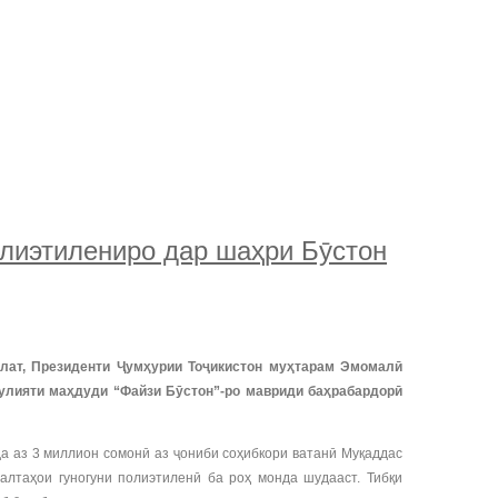
лиэтилениро дар шаҳри Бӯстон
лат, Президенти Ҷумҳурии Тоҷикистон муҳтарам Эмомалӣ
улияти маҳдуди “Файзи Бӯстон”-ро мавриди баҳрабардорӣ
да аз 3 миллион сомонӣ аз ҷониби соҳибкори ватанӣ Муқаддас
алтаҳои гуногуни полиэтиленӣ ба роҳ монда шудааст. Тибқи