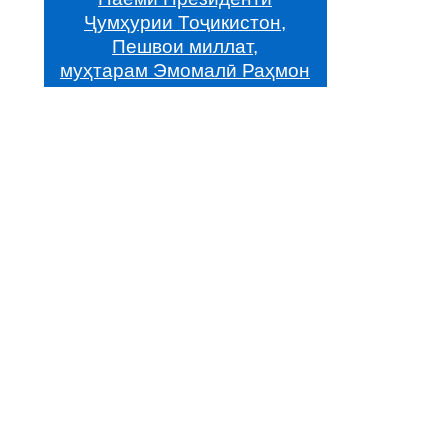
Ҷумҳурии Тоҷикистон,
Пешвои миллат,
муҳтарам Эмомалӣ Раҳмон