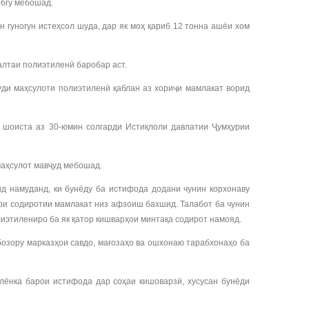
обгӯ мебошад.
 гуногун истеҳсол шуда, дар як моҳ қариб 12 тонна ашёи хом
алтаи полиэтиленӣ баробар аст.
уди маҳсулоти полиэтиленӣ қаблан аз хориҷи мамлакат ворид
и шоиста аз 30-юмин солгарди Истиқлоли давлатии Ҷумҳурии
маҳсулот мавҷуд мебошад.
д намуданд, ки бунёду ба истифода додани чунин корхонаву
ори содиротии мамлакат низ афзоиш бахшид. Талабот ба чунин
олиэтилениро ба як қатор кишварҳои минтақа содирот намояд.
бозору марказҳои савдо, мағозаҳо ва ошхонаю тарабхонаҳо ба
лёнка барои истифода дар соҳаи кишоварзӣ, хусусан бунёди