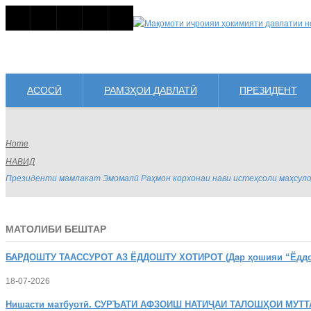
АСОСӢ
РАМЗҲОИ ДАВЛАТӢ
ПРЕЗИДЕНТ
Home
НАВИД
Президенти мамлакат Эмомалӣ Раҳмон корхонаи нави истеҳсоли маҳсуло
МАТОЛИБИ БЕШТАР
БАРДОШТУ
ТААССУРОТ АЗ ЁДДОШТУ ХОТИРОТ (Дар ҳошияи “Ёддошт
18-07-2026
Нишасти
матбуотӣ. СУРЪАТИ АФЗОИШ НАТИҶАИ ТАЛОШҲОИ МУТТ