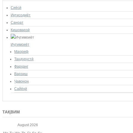
Сиёсӣ
Иқтисодиёт
Саноат
Кишоварзӣ
Иҷтимоиёт
Маориф
Тандурустӣ
Фарҳанг
Варзиш
Ҷавонон
Сайёҳӣ
ТАҚВИМ
August
2026