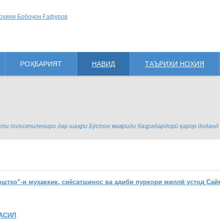
РОҲБАРИЯТ
НАВИД
ТАЪРИХИ НОҲИЯ
ти полиэтилениро дар шаҳри Бӯстон мавриди баҳрабардорӣ қарор доданд
ҳо”-и муҳаққиқ, сиёсатшинос ва адиби пуркори миллӣ устод Сай
АСИЛ