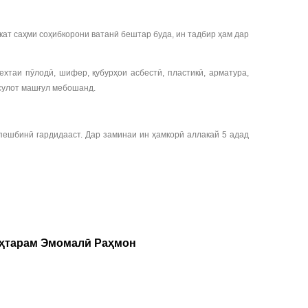
ат саҳми соҳибкорони ватанӣ бештар буда, ин тадбир ҳам дар
ехтаи пӯлодӣ, шифер, қубурҳои асбестӣ, пластикӣ, арматура,
ҳсулот машғул мебошанд.
 пешбинӣ гардидааст. Дар заминаи ин ҳамкорӣ аллакай 5 адад
уҳтарам Эмомалӣ Раҳмон