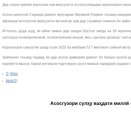
Дар саҳни ҳавлии корхонаи нав маҳсулоти истеҳсолкардаи корхонаҳои сано
Аснои шиносоӣ Сарвари давлат муҳтарам Эмомалӣ Раҳмон таъкид намуданд,
афзоиши истеҳсоли маҳсулоти ватанӣ ва ҳам дар таъмини сокинон бо ҷойи 
Иттилоъ дода шуд, ки айни замон дар шаҳри Бӯстон зиёда аз 30 корхонаи
халтаҳои полипропиленӣ, полиэтилению коғазӣ, мех, сангҳои ороишӣ, тахта
Корхонаҳои саноатии шаҳр соли 2020 ба маблағи 517 миллион сомонӣ молу
Ҳамчунин таъкид гардид, ки дар асоси ҳамкории давлат бо бахши хусусӣ 
нақлиёти махсус барои интиқоли партовҳои сахти маишӣ харидорӣ шудааст
Prev
Next
Асосгузори сулҳу ваҳдати миллӣ