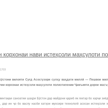
корхонаи нави истеҳсоли маҳсулоти по
 1703
Бӯстони вилояти Суғд Асосгузори сулҳу ваҳдати миллӣ — Пешвои мил
уми корхонаи истеҳсоли маҳсулоти полиэтилении Ҷамъияти дорои масъ
минтақаи саноатии шаҳри Бӯстон дар майдони қариб як гектар бо харҷи зиё
 дар ин ҷо бо васлу насби хатҳои муосири технологӣ асосан истеҳсоли х