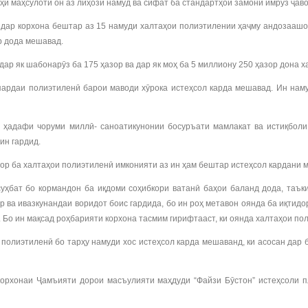
ҳӣ маҳсулоти он аз лиҳози намуд ва сифат ба стандартҳои замони имрӯз ҷав
 дар корхона бештар аз 15 намуди халтаҳои полиэтилении ҳаҷму андозаашон
р дода мешавад.
р як шабонарӯз ба 175 ҳазор ва дар як моҳ ба 5 миллиону 250 ҳазор дона х
пардаи полиэтиленӣ барои маводи хӯрока истеҳсол карда мешавад. Ин нам
и ҳадафи чоруми миллӣ- саноатикунонии босуръати мамлакат ва истиқбол
ин гардид.
ор ба халтаҳои полиэтиленӣ имконияти аз ин ҳам бештар истеҳсол кардани 
ҳбат бо кормандон ба иқдоми соҳибкори ватанӣ баҳои баланд дода, таъки
 ва ивазкунандаи воридот боис гардида, бо ин роҳ метавон оянда ба иқтид
т. Бо ин мақсад роҳбарияти корхона тасмим гирифтааст, ки оянда халтаҳои п
полиэтиленӣ бо тарҳу намуди хос истеҳсол карда мешаванд, ки асосан дар 
орхонаи Ҷамъияти дорои масъулияти маҳдуди “Файзи Бӯстон” истеҳсоли п