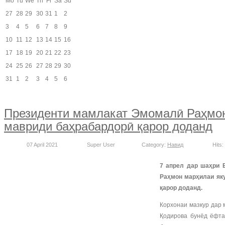
Mo
Tu
We
Th
Fr
Sa
Su
27
28
29
30
31
1
2
3
4
5
6
7
8
9
10
11
12
13
14
15
16
17
18
19
20
21
22
23
24
25
26
27
28
29
30
31
1
2
3
4
5
6
Президенти мамлакат Эмомалӣ Раҳмон 
мавриди баҳрабардорӣ қарор доданд
07 April 2021
Super User
Category:
Навид
Hits:
7 апрел дар шаҳри 
Раҳмон марҳилаи як
қарор доданд.
Корхонаи мазкур дар 
Қодирова бунёд ёфта,