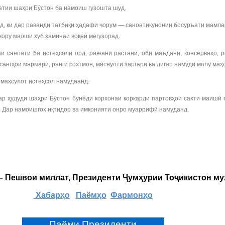
атии шаҳри Бӯстон ба намоиш гузошта шуд.
 ки дар раванди татбиқи ҳадафи чорум — саноатикунонии босуръати мамлак
кору маоши хуб заминаи воқеӣ мегузорад.
 саноатӣ ба истеҳсоли орд, равғани растанӣ, оби маъданӣ, консерваҳо, р
сангҳои мармарӣ, ранги сохтмон, маснуоти заргарӣ ва дигар намуди молу ма
 маҳсулот истеҳсол намудаанд.
дар ҳудуди шаҳри Бӯстон бунёди корхонаи коркарди партовҳои сахти маишӣ
. Дар намоишгоҳ иқтидор ва имконияти онро муаррифӣ намуданд.
 – Пешвои миллат, Президенти Ҷумҳурии Тоҷикистон м
Хабарҳо
Паёмҳо
Фармонҳо
Паёми Президенти