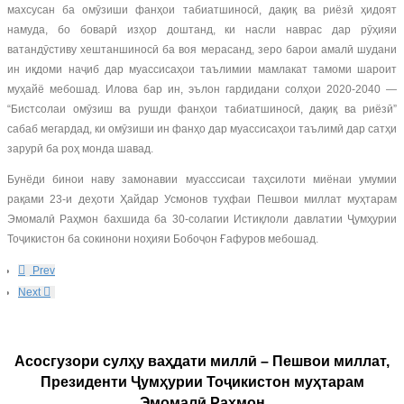
махсусан ба омӯзиши фанҳои табиатшиносӣ, дақиқ ва риёзӣ ҳидоят
намуда, бо боварӣ изҳор доштанд, ки насли наврас дар рӯҳияи
ватандӯстиву хештаншиносӣ ба воя мерасанд, зеро барои амалӣ шудани
ин иқдоми наҷиб дар муассисаҳои таълимии мамлакат тамоми шароит
муҳайё мебошад. Илова бар ин, эълон гардидани солҳои 2020-2040 —
“Бистсолаи омӯзиш ва рушди фанҳои табиатшиносӣ, дақиқ ва риёзӣ”
сабаб мегардад, ки омӯзиши ин фанҳо дар муассисаҳои таълимӣ дар сатҳи
зарурӣ ба роҳ монда шавад.
Бунёди бинои наву замонавии муасссисаи таҳсилоти миёнаи умумии
рақами 23-и деҳоти Ҳайдар Усмонов туҳфаи Пешвои миллат муҳтарам
Эмомалӣ Раҳмон бахшида ба 30-солагии Истиқлоли давлатии Ҷумҳурии
Тоҷикистон ба сокинони ноҳияи Бобоҷон Ғафуров мебошад.
Prev
Next
Асосгузори сулҳу ваҳдати миллӣ – Пешвои миллат,
Президенти Ҷумҳурии Тоҷикистон муҳтарам
Эмомалӣ Раҳмон