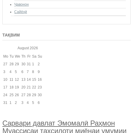
Ҷавонон
Сайёҳӣ
ТАҚВИМ
August
2026
Mo
Tu
We
Th
Fr
Sa
Su
27
28
29
30
31
1
2
3
4
5
6
7
8
9
10
11
12
13
14
15
16
17
18
19
20
21
22
23
24
25
26
27
28
29
30
31
1
2
3
4
5
6
Сарвари давлат Эмомалӣ Раҳмон
Муассисаи таҳсилоти миёнаи умумии