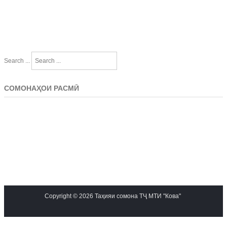
Search ...
СОМОНАҲОИ РАСМӢ
Copyright © 2026 Таҳияи сомона ТҶ МТИ "Кова"