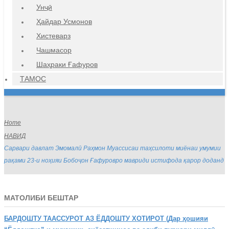
Унҷӣ
Ҳайдар Усмонов
Хистеварз
Чашмасор
Шаҳраки Ғафуров
ТАМОС
Home
НАВИД
Сарвари давлат Эмомалӣ Раҳмон Муассисаи таҳсилоти миёнаи умумии
рақами 23-и ноҳияи Бобоҷон Ғафуровро мавриди истифода қарор доданд
МАТОЛИБИ БЕШТАР
БАРДОШТУ
ТААССУРОТ АЗ ЁДДОШТУ ХОТИРОТ (Дар ҳошияи