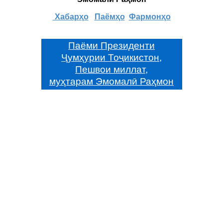
Хабарҳо
Паёмҳо
Фармонҳо
Паёми Президенти
Ҷумҳурии Тоҷикистон,
Пешвои миллат,
муҳтарам Эмомалӣ Раҳмон