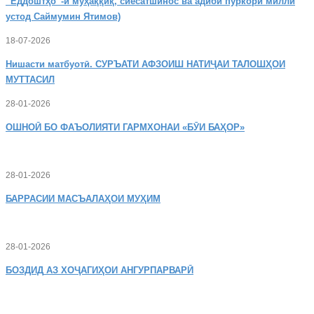
“Ёддоштҳо”-и муҳаққиқ, сиёсатшинос ва адиби пуркори миллӣ
устод Саймумин Ятимов)
18-07-2026
Нишасти
матбуотӣ. СУРЪАТИ АФЗОИШ НАТИҶАИ ТАЛОШҲОИ
МУТТАСИЛ
28-01-2026
ОШНОӢ
БО ФАЪОЛИЯТИ ГАРМХОНАИ «БӮИ БАҲОР»
28-01-2026
БАРРАСИИ МАСЪАЛАҲОИ МУҲИМ
28-01-2026
БОЗДИД
АЗ ХОҶАГИҲОИ АНГУРПАРВАРӢ