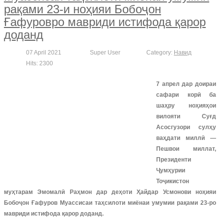
рақами 23-и ноҳияи Бобоҷон
Ғафуровро мавриди истифода қарор
доданд
07 April 2021
Super User
Category:
Навид
Hits: 2300
7 апрел дар доираи
сафари корӣ ба
шаҳру ноҳияҳои
вилояти Суғд
Асосгузори сулҳу
ваҳдати миллӣ —
Пешвои миллат,
Президенти
Ҷумҳурии
Тоҷикистон
муҳтарам Эмомалӣ Раҳмон дар деҳоти Ҳайдар Усмонови ноҳияи
Бобоҷон Ғафуров Муассисаи таҳсилоти миёнаи умумии рақами 23-ро
мавриди истифода қарор доданд.