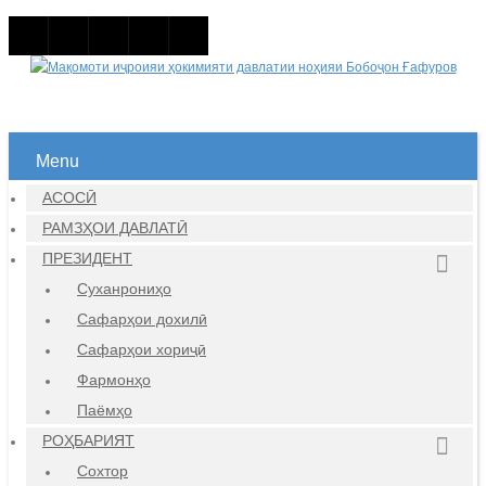
Menu
АСОСӢ
РАМЗҲОИ ДАВЛАТӢ
ПРЕЗИДЕНТ
Суханрониҳо
Сафарҳои дохилӣ
Сафарҳои хориҷӣ
Фармонҳо
Паёмҳо
РОҲБАРИЯТ
Сохтор