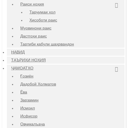
Раиси ноҳия
Тарҷумаи ҳол
Ҳисоботи раис
Муовинони раис
Дастгоҳи раис
Тартиби қабули шаҳрвандон
НАВИД
ТАЪРИХИ НОҲИЯ
ҶАМОАТҲО
Ғозиён
Дадобой Холматов
Ёва
Зарзамин
Исмоил
Исфисор
Овчиқалъача