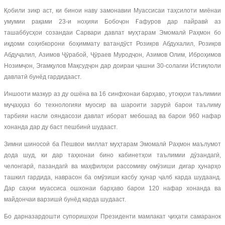
Қобили зикр аст, ки бинои наву замонавии Муассисаи таҳсилоти миёнаи
умумии рақами 23-и ноҳияи Бобоҷон Ғафуров дар пайравӣ аз
ташаббусҳои созандаи Сарвари давлат муҳтарам Эмомалӣ Раҳмон бо
иқдоми соҳибкорони боҳиммату ватандӯст Розиқов Абдухалил, Розиқов
Абдуҷалил, Азимов Ҷӯрабой, Ҷӯраев Муродҷон, Азимов Олим, Иброҳимов
Нозимҷон, Эгамқулов Мақсудҷон дар доираи ҷашни 30-солагии Истиқлоли
давлатӣ бунёд гардидааст.
Иншооти мазкур аз ду ошёна ва 16 синфхонаи барҳаво, утоқҳои таълимии
муҷаҳҳаз бо технологияи муосир ва шароити зарурӣ барои таълиму
тарбияи насли ояндасози давлат иборат мебошад ва барои 960 нафар
хонанда дар ду баст пешбинӣ шудааст.
Зимни шиносоӣ ба Пешвои миллат муҳтарам Эмомалӣ Раҳмон маълумот
дода шуд, ки дар таҳхонаи бино кабинетҳои таълимии дӯзандагӣ,
челонгарӣ, пазандагӣ ва маҳфилҳои рассомиву омӯзиши дигар ҳунарҳо
ташкил гардида, наврасон ба омӯзиши касбу ҳунар ҷалб карда шудаанд.
Дар саҳни муассиса ошхонаи барҳаво барои 120 нафар хонанда ва
майдончаи варзишӣ бунёд карда шудааст.
Бо дарназардошти супоришҳои Президенти мамлакат ҷиҳати самаранок