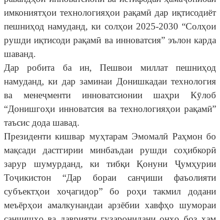
имкониятҳои технологияҳои рақамӣ дар иқтисодиёт
пешниҳод намуданд, ки солҳои 2025-2030 “Солҳои
рушди иқтисоди рақамӣ ва инноватсия” эълон карда
шаванд.
Дар робита ба ин, Пешвои миллат пешниҳод
намуданд, ки дар заминаи Донишкадаи технология
ва менеҷменти инноватсионии шаҳри Кӯлоб
“Донишгоҳи инноватсия ва технологияҳои рақамӣ”
таъсис дода шавад.
Президенти кишвар муҳтарам Эмомалӣ Раҳмон бо
мақсади дастгирии минбаъдаи рушди соҳибкорӣ
зарур шумурданд, ки тибқи Қонуни Ҷумҳурии
Тоҷикистон “Дар бораи санҷиши фаъолияти
субъектҳои хоҷагидор” бо роҳи такмил додани
меъёрҳои амалкунандаи арзёбии хавфҳо шумораи
санҷишҳо ва даврияти гузаронидани онҳо боз ҳам