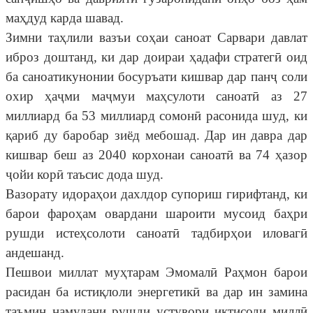
маҳдуд карда шавад.
Зимни таҳлили вазъи соҳаи саноат Сарвари давлат
иброз доштанд, ки дар доираи ҳадафи стратегӣ оид
ба саноатикунонии босуръати кишвар дар панҷ соли
охир ҳаҷми маҷмуи маҳсулоти саноатӣ аз 27
миллиард ба 53 миллиард сомонӣ расонида шуд, ки
қариб ду баробар зиёд мебошад. Дар ин давра дар
кишвар беш аз 2040 корхонаи саноатӣ ва 74 ҳазор
ҷойи корӣ таъсис дода шуд.
Вазорату идораҳои дахлдор супориш гирифтанд, ки
барои фароҳам овардани шароити мусоид баҳри
рушди истеҳсолоти саноатӣ тадбирҳои иловагӣ
андешанд.
Пешвои миллат муҳтарам Эмомалӣ Раҳмон барои
расидан ба истиқлоли энергетикӣ ва дар ин замина
таъмин намудани рушди устувори иқтисоди миллӣ