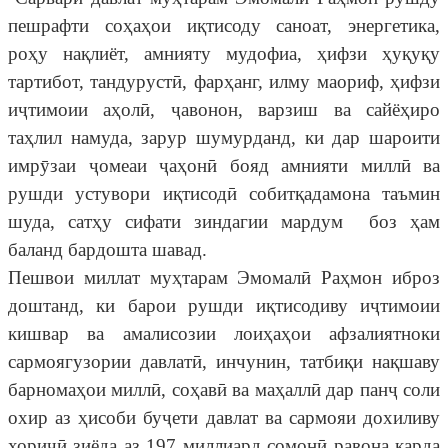
пешрафти соҳаҳои иқтисоду саноат, энергетика,
роҳу нақлиёт, амнияту мудофиа, ҳифзи ҳуқуқу
тартибот, тандурустӣ, фарҳанг, илму маориф, ҳифзи
иҷтимоии аҳолӣ, ҷавонон, варзиш ва сайёҳиро
таҳлил намуда, зарур шумурданд, ки дар шароити
имрӯзаи ҷомеаи ҷаҳонӣ бояд амнияти миллӣ ва
рушди устувори иқтисодӣ собитқадамона таъмин
шуда, сатҳу сифати зиндагии мардум боз ҳам
баланд бардошта шавад.
Пешвои миллат муҳтарам Эмомалӣ Раҳмон иброз
доштанд, ки барои рушди иқтисодиву иҷтимоии
кишвар ва амалисозии лоиҳаҳои афзалиятноки
сармоягузории давлатӣ, инчунин, татбиқи нақшаву
барномаҳои миллӣ, соҳавӣ ва маҳаллӣ дар панҷ соли
охир аз ҳисоби буҷети давлат ва сармояи дохиливу
хориҷӣ зиёда аз 197 миллиард сомонӣ равона карда