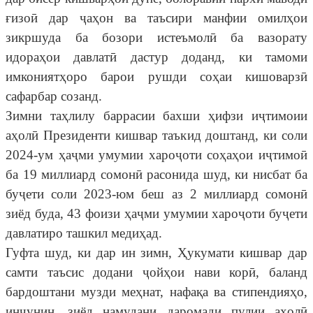
ғизоӣ дар ҷаҳон ва таъсири манфии омилҳои
зикршуда ба бозори истеъмолӣ ба вазорату
идораҳои давлатӣ дастур доданд, ки тамоми
имкониятҳоро барои рушди соҳаи кишоварзӣ
сафарбар созанд.
Зимни таҳлилу баррасии бахши ҳифзи иҷтимоии
аҳолӣ Президенти кишвар таъкид доштанд, ки соли
2024-ум ҳаҷми умумии хароҷоти соҳаҳои иҷтимоӣ
ба 19 миллиард сомонӣ расонида шуд, ки нисбат ба
буҷети соли 2023-юм беш аз 2 миллиард сомонӣ
зиёд буда, 43 фоизи ҳаҷми умумии хароҷоти буҷети
давлатиро ташкил медиҳад.
Гуфта шуд, ки дар ин зимн, Ҳукумати кишвар дар
самти таъсис додани ҷойҳои нави корӣ, баланд
бардоштани музди меҳнат, нафақа ва стипендияҳо,
инчунин, зиёд намудани даромади пулии аҳолӣ