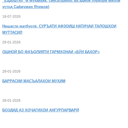
“Ёддоштҳо”-и муҳаққиқ, сиёсатшинос ва адиби пуркори миллӣ
устод Саймумин Ятимов)
18-07-2026
Нишасти
матбуотӣ. СУРЪАТИ АФЗОИШ НАТИҶАИ ТАЛОШҲОИ
МУТТАСИЛ
28-01-2026
ОШНОӢ
БО ФАЪОЛИЯТИ ГАРМХОНАИ «БӮИ БАҲОР»
28-01-2026
БАРРАСИИ МАСЪАЛАҲОИ МУҲИМ
28-01-2026
БОЗДИД
АЗ ХОҶАГИҲОИ АНГУРПАРВАРӢ