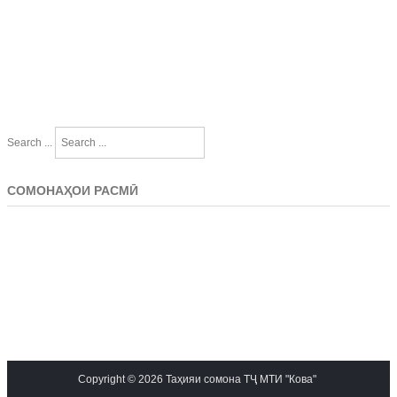
Search ...
СОМОНАҲОИ РАСМӢ
Copyright © 2026 Таҳияи сомона ТҶ МТИ "Кова"