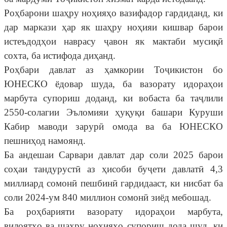
Роҳбарони шаҳру ноҳияҳо вазифадор гардиданд, ки
дар маркази ҳар як шаҳру ноҳияи кишвар барои
истеъдодҳои наврасу ҷавон як мактаби мусиқӣ
сохта, ба истифода диҳанд.
Роҳбари давлат аз ҳамкории Тоҷикистон бо
ЮНЕСКО ёдовар шуда, ба вазорату идораҳои
марбута супориш доданд, ки вобаста ба таҷлили
2550-солагии Эъломияи ҳуқуқи башари Куруши
Кабир маводи зарурӣ омода ва ба ЮНЕСКО
пешниҳод намоянд.
Ба андешаи Сарвари давлат дар соли 2025 барои
соҳаи тандурустӣ аз ҳисоби буҷети давлатӣ 4,3
миллиард сомонӣ пешбинӣ гардидааст, ки нисбат ба
соли 2024-ум 840 миллион сомонӣ зиёд мебошад.
Ба роҳбарияти вазорату идораҳои марбута,
вилоятҳо ва шаҳру ноҳияҳо супориш дода шуд, ки