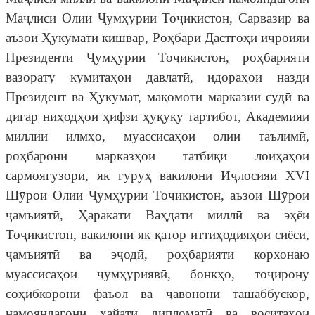
Маҷлиси Олии Ҷумҳурии Тоҷикистон, Сарвазир ва
аъзои Ҳукумати кишвар, Роҳбари Дастгоҳи иҷроияи
Президенти Ҷумҳурии Тоҷикистон, роҳбарияти
вазорату кумитаҳои давлатӣ, идораҳои назди
Президент ва Ҳукумат, мақомоти марказии судӣ ва
дигар ниҳодҳои ҳифзи ҳуқуқу тартибот, Академияи
миллии илмҳо, муассисаҳои олии таълимӣ,
роҳбарони марказҳои татбиқи лоиҳаҳои
сармоягузорӣ, як гуруҳ вакилони Иҷлосияи XVI
Шӯрои Олии Ҷумҳурии Тоҷикистон, аъзои Шӯрои
ҷамъиятӣ, Ҳаракати Ваҳдати миллӣ ва эҳёи
Тоҷикистон, вакилони як қатор иттиҳодияҳои сиёсӣ,
ҷамъиятӣ ва эҷодӣ, роҳбарияти корхонаю
муассисаҳои ҷумҳуриявӣ, бонкҳо, тоҷирону
соҳибкорони фаъол ва ҷавонони ташаббускор,
намояндагони ҳайати дипломатӣ ва воситаҳои