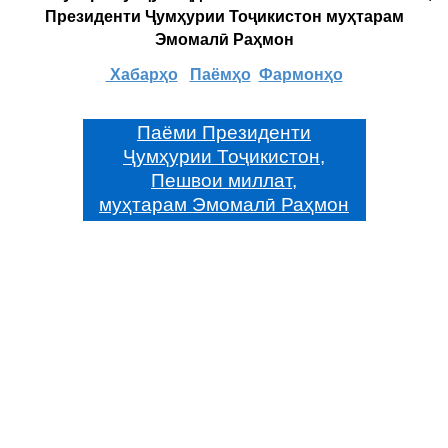
Президенти Ҷумҳурии Тоҷикистон муҳтарам
Эмомалӣ Раҳмон
Хабарҳо
Паёмҳо
Фармонҳо
Паёми Президенти
Ҷумҳурии Тоҷикистон,
Пешвои миллат,
муҳтарам Эмомалӣ Раҳмон