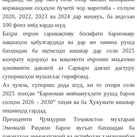
кормандони соҳаҳои буҷетӣ чор маротиба - солҳои
2020, 2022, 2023 ва 2024 дар маҷмуъ, ба андозаи
100 фоиз зиёд карда шуд.
Баҳри иҷрои саривақтиву босифати барномаву
нақшаҳои қабулгардида ва дар ин замина рушд
бахшидан ба иқтисоди кишвар дар соли 2025
вазорату идораҳо ва мақомоти иҷроияи маҳаллии
ҳокимияти давлатӣ аз Сарвари давлат дастуру
супоришҳои мушаххас гирифтанд.
Аз ҷумла, супориш дода шуд, ки то охири соли
2025 лоиҳаи “Барномаи миёнамуҳлати рушд барои
солҳои 2026 - 2030” таҳия ва ба Ҳукумати кишвар
пешниҳод гардад.
Президенти Ҷумҳурии Тоҷикистон муҳтарам
Эмомалӣ Раҳмон барои вусъат бахшидан ба
равандҳои инноватсионӣ ва истифодаи ҳамаҷонибаи