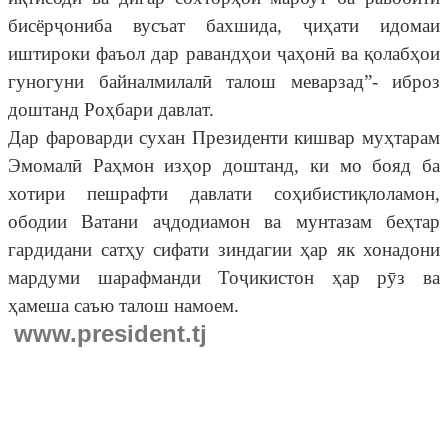
бисёрҷониба вусъат бахшида, ҷиҳати идомаи
иштироки фаъол дар равандҳои ҷаҳонӣ ва қолабҳои
гуногуни байналмилалӣ талош меварзад”- иброз
доштанд Роҳбари давлат.
Дар фароварди сухан Президенти кишвар муҳтарам
Эмомалӣ Раҳмон изҳор доштанд, ки мо бояд ба
хотири пешрафти давлати соҳибистиқлоламон,
ободии Ватани аҷдодиамон ва мунтазам беҳтар
гардидани сатҳу сифати зиндагии ҳар як хонадони
мардуми шарафманди Тоҷикистон ҳар рӯз ва
ҳамеша саъю талош намоем.
www.president.tj