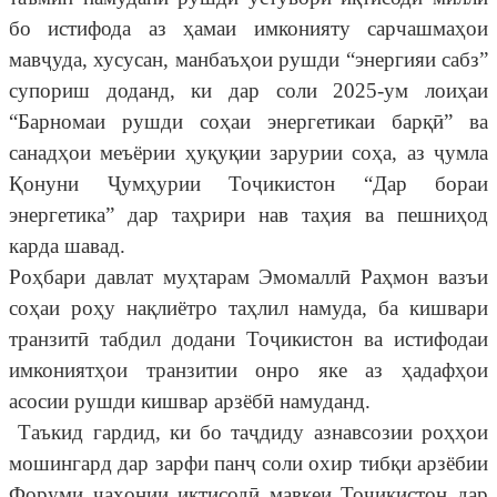
бо истифода аз ҳамаи имконияту сарчашмаҳои
мавҷуда, хусусан, манбаъҳои рушди “энергияи сабз”
супориш доданд, ки дар соли 2025-ум лоиҳаи
“Барномаи рушди соҳаи энергетикаи барқӣ” ва
санадҳои меъёрии ҳуқуқии зарурии соҳа, аз ҷумла
Қонуни Ҷумҳурии Тоҷикистон “Дар бораи
энергетика” дар таҳрири нав таҳия ва пешниҳод
карда шавад.
Роҳбари давлат муҳтарам Эмомаллӣ Раҳмон вазъи
соҳаи роҳу нақлиётро таҳлил намуда, ба кишвари
транзитӣ табдил додани Тоҷикистон ва истифодаи
имкониятҳои транзитии онро яке аз ҳадафҳои
асосии рушди кишвар арзёбӣ намуданд.
Таъкид гардид, ки бо таҷдиду азнавсозии роҳҳои
мошингард дар зарфи панҷ соли охир тибқи арзёбии
Форуми ҷаҳонии иқтисодӣ мавқеи Тоҷикистон дар