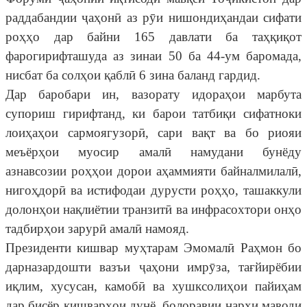
раддабандии ҷаҳонӣ аз рӯи нишондиҳандаи сифати
роҳҳо дар байни 165 давлати ба таҳқиқот
фарогирифташуда аз зинаи 50 ба 44-ум баромада,
нисбат ба солҳои қаблӣ 6 зина баланд гардид.
Дар баробари ин, вазорату идораҳои марбута
супориш гирифтанд, ки барои татбиқи сифатноки
лоиҳаҳои сармоягузорӣ, сари вақт ва бо риояи
меъёрҳои муосир амалӣ намудани бунёду
азнавсозии роҳҳои дорои аҳаммияти байналмилалӣ,
нигоҳдорӣ ва истифодаи дурусти роҳҳо, ташаккули
долонҳои нақлиётии транзитӣ ва инфрасохтори онҳо
тадбирҳои зарурӣ амалӣ намояд.
Президенти кишвар муҳтарам Эмомалӣ Раҳмон бо
дарназардошти вазъи ҷаҳони имрӯза, тағйирёбии
иқлим, хусусан, камобӣ ва хушксолиҳои пайиҳам
дар бисёр кишварҳои дунё, болоравии нархи маводи