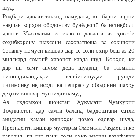
шуд.
Роҳбари давлат таъкид намуданд, ки барои иҷрои
нақшаи корҳои ободониву бунёдкорӣ ба истиқболи
ҷашни 35-солагии истиқлоли давлатӣ аз ҳисоби
соҳибкорону шахсони саховатпеша ва сокинони
бонангу номуси кишвар дар се соли охир беш аз 20
миллиард сомонӣ хароҷот карда шуд. Корҳое, ки
дар ин самт анҷом дода шуданд, ба таъмини
нишондиҳандаҳои пешбинишудаи рушди
иҷтимоиву иқтисодӣ ва пешрафту ободонии шаҳру
деҳоти кишвар мусоидат намуд.
Аз иқдомҳои шоистаи Ҳукумати Ҷумҳурии
Тоҷикистон дар самти баланд бардоштани сатҳи
зиндагии ҳамаи қишрҳои ҷомеа ёдовар шуда,
Президенти кишвар муҳтарам Эмомалӣ Раҳмон зикр
карданд, ки дар панҷ соли охир маоши вазифавии