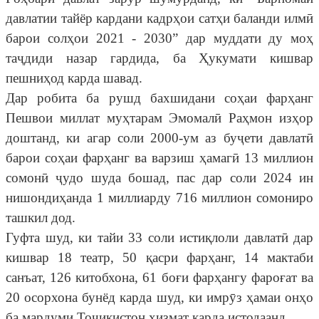
давлатии тайёр кардани кадрҳои сатҳи баланди илмӣ
барои солҳои 2021 - 2030” дар муддати ду моҳ
таҷдиди назар гардида, ба Ҳукумати кишвар
пешниҳод карда шавад.
Дар робита ба рушд бахшидани соҳаи фарҳанг
Пешвои миллат муҳтарам Эмомалӣ Раҳмон изҳор
доштанд, ки агар соли 2000-ум аз буҷети давлатӣ
барои соҳаи фарҳанг ва варзиш ҳамагӣ 13 миллион
сомонӣ ҷудо шуда бошад, пас дар соли 2024 ин
нишондиҳанда 1 миллиарду 716 миллион сомониро
ташкил дод.
Гуфта шуд, ки тайи 33 соли истиқлоли давлатӣ дар
кишвар 18 театр, 50 қасри фарҳанг, 14 мактаби
санъат, 126 китобхона, 61 боғи фарҳангу фароғат ва
20 осорхона бунёд карда шуд, ки имрӯз ҳамаи онҳо
ба мардуми Тоҷикистон хизмат карда истодаанд.