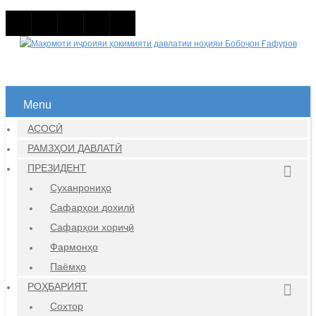
Menu
АСОСӢ
РАМЗҲОИ ДАВЛАТӢ
ПРЕЗИДЕНТ
Суханрониҳо
Сафарҳои дохилӣ
Сафарҳои хориҷӣ
Фармонҳо
Паёмҳо
РОҲБАРИЯТ
Сохтор