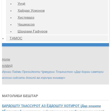
Унҷӣ
Ҳайдар Усмонов
Хистеварз
Чашмасор
Шаҳраки Ғафуров
ТАМОС
Home
НАВИД
Ироаи Паёми Президенти Ҷумҳурии Тоҷикистон «Дар бораи самтҳои
асосии сиёсати дохилӣ ва хориҷии кишвар»
МАТОЛИБИ БЕШТАР
БАРДОШТУ
ТААССУРОТ АЗ ЁДДОШТУ ХОТИРОТ (Дар ҳошияи