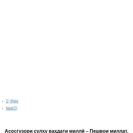
Prev
Next
Асосгузори сулҳу ваҳдати миллӣ – Пешвои миллат,