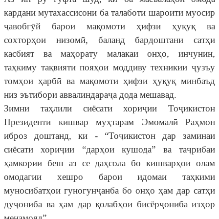
кардани мутахассисони ба талаботи шароити муосир
ҷавобгӯй барои мақомоти ҳифзи ҳуқуқ ва
сохторҳои низомӣ, баланд бардоштани сатҳи
касбият ва маҳорату малакаи онҳо, инчунин,
таҳкиму тақвияти пояҳои моддиву техникии ҷузъу
томҳои ҳарбӣ ва мақомоти ҳифзи ҳуқуқ минбаъд
низ эътибори аввалиндараҷа дода мешавад.
Зимни таҳлили сиёсати хориҷии Тоҷикистон
Президенти кишвар муҳтарам Эмомалӣ Раҳмон
иброз доштанд, ки - “Тоҷикистон дар заминаи
сиёсати хориҷии “дарҳои кушода” ва таҷрибаи
ҳамкории беш аз се даҳсола бо кишварҳои олам
омодагии хешро барои идомаи таҳкими
муносибатҳои гуногунҷанба бо онҳо ҳам дар сатҳи
дуҷониба ва ҳам дар қолабҳои бисёрҷониба изҳор
менамояд”.