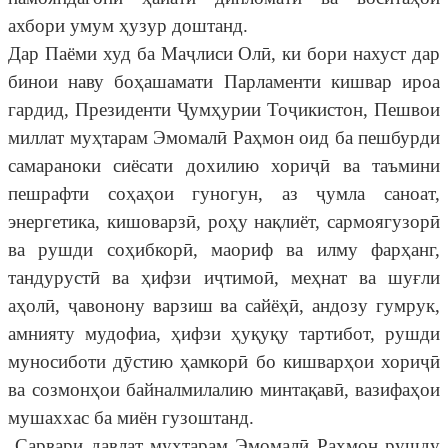
ахбори умум ҳузур доштанд.
Дар Паёми худ ба Маҷлиси Олӣ, ки бори нахуст дар
бинои наву боҳашамати Парламенти кишвар ироа
гардид, Президенти Ҷумҳурии Тоҷикистон, Пешвои
миллат муҳтарам Эмомалӣ Раҳмон оид ба пешбурди
самараноки сиёсати дохилию хориҷӣ ва таъмини
пешрафти соҳаҳои гуногун, аз ҷумла саноат,
энергетика, кишоварзӣ, роҳу нақлиёт, сармоягузорӣ
ва рушди соҳибкорӣ, маориф ва илму фарҳанг,
тандурустӣ ва ҳифзи иҷтимоӣ, меҳнат ва шуғли
аҳолӣ, ҷавонону варзиш ва сайёҳӣ, андозу гумрук,
амнияту мудофиа, ҳифзи ҳуқуқу тартибот, рушди
муносиботи дӯстию ҳамкорӣ бо кишварҳои хориҷӣ
ва созмонҳои байналмилалию минтақавӣ, вазифаҳои
мушаххас ба миён гузоштанд.
Сарвари давлат муҳтарам Эмомалӣ Раҳмон рушду