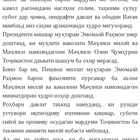
камол расонидани наслҳои солим, таҳкими сулҳу
субот дар ҷомеа, пешрафти давлат ва ободии Ватан
минбаъд низ саҳми арзишманди худро мегузоранд.
Президенти кишвар муҳтарам Эмомалӣ Раҳмон зикр
доштанд, ки муҳлати ваколати Маҷлиси миллӣ ва
Маҷлиси намояндагони Маҷлиси Олии Ҷумҳурии
Тоҷикистон даъвати шашум ба охир мерасад.
Бино бар ин, Пешвои миллат муҳтарам Эмомалӣ
Раҳмон барои фаъолияти пурсамар ба аъзои
Маҷлиси миллӣ ва вакилони Маҷлиси намояндагон
миннатдории худро изҳор доштанд.
Роҳбари давлат таъкид намуданд, ки рушди
устувори иқтисодиву иҷтимоии кишвар, суботи
сиёсӣ ва оромиву осудагии мардуми Тоҷикистон ба
таъмини амнияти миллӣ вобаста мебошад.
Аз ин ру гуфта шуд, ки ба масъалаҳои омода