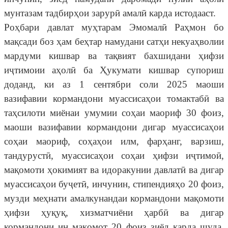
мунтазам тадбирҳои зарурӣ амалӣ карда истодааст.
Роҳбари давлат муҳтарам Эмомалӣ Раҳмон бо
мақсади боз ҳам беҳтар намудани сатҳи некуаҳволии
мардуми кишвар ва тақвият бахшидани ҳифзи
иҷтимоии аҳолӣ ба Ҳукумати кишвар супориш
доданд, ки аз 1 сентябри соли 2025 маоши
вазифавии кормандони муассисаҳои томактабӣ ва
таҳсилоти миёнаи умумии соҳаи маориф 30 фоиз,
маоши вазифавии кормандони дигар муассисаҳои
соҳаи маориф, соҳаҳои илм, фарҳанг, варзиш,
тандурустӣ, муассисаҳои соҳаи ҳифзи иҷтимоӣ,
мақомоти ҳокимият ва идоракунии давлатӣ ва дигар
муассисаҳои буҷетӣ, инчунин, стипендияҳо 20 фоиз,
музди меҳнати амалкунандаи кормандони мақомоти
ҳифзи ҳуқуқ, хизматчиёни ҳарбӣ ва дигар
кормандони ин мақомот 20 фоиз зиёд карда шуда,