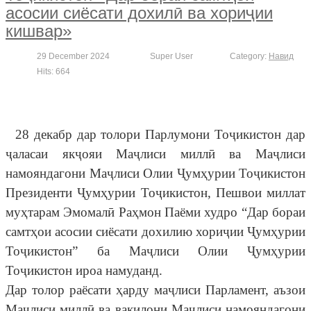
асосии сиёсати дохилӣ ва хориҷии
кишвар»
29 December 2024
Super User
Category:
Навид
Hits: 664
28 декабр дар толори Парлумони Тоҷикистон дар
ҷаласаи якҷояи Маҷлиси миллӣ ва Маҷлиси
намояндагони Маҷлиси Олии Ҷумҳурии Тоҷикистон
Президенти Ҷумҳурии Тоҷикистон, Пешвои миллат
муҳтарам Эмомалӣ Раҳмон Паёми худро “Дар бораи
самтҳои асосии сиёсати дохилию хориҷии Ҷумҳурии
Тоҷикистон” ба Маҷлиси Олии Ҷумҳурии
Тоҷикистон ироа намуданд.
Дар толор раёсати ҳарду маҷлиси Парламент, аъзои
Маҷлиси миллӣ ва вакилони Маҷлиси намояндагони