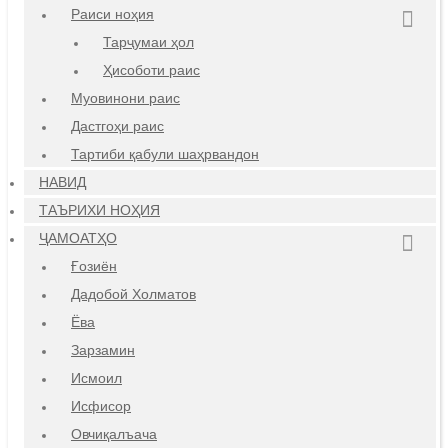
Раиси ноҳия
Тарҷумаи ҳол
Ҳисоботи раис
Муовинони раис
Дастгоҳи раис
Тартиби қабули шаҳрвандон
НАВИД
ТАЪРИХИ НОҲИЯ
ҶАМОАТҲО
Ғозиён
Дадобой Холматов
Ёва
Зарзамин
Исмоил
Исфисор
Овчиқалъача