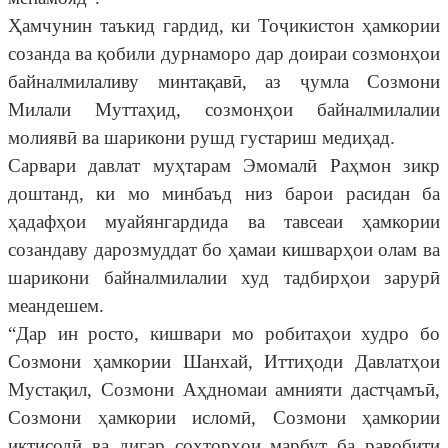
Ҳамчунин таъкид гардид, ки Тоҷикистон ҳамкории
созанда ва қобили дурнаморо дар доираи созмонҳои
байналмилаливу минтақавӣ, аз ҷумла Созмони
Милали Муттаҳид, созмонҳои байналмилалии
молиявӣ ва шарикони рушд густариш медиҳад.
Сарвари давлат муҳтарам Эмомалӣ Раҳмон зикр
доштанд, ки мо минбаъд низ барои расидан ба
ҳадафҳои муайянгардида ва тавсеаи ҳамкории
созандаву дарозмуддат бо ҳамаи кишварҳои олам ва
шарикони байналмилалии худ тадбирҳои зарурӣ
меандешем.
“Дар ин росто, кишвари мо робитаҳои худро бо
Созмони ҳамкории Шанхай, Иттиҳоди Давлатҳои
Мустақил, Созмони Аҳдномаи амнияти дастҷамъӣ,
Созмони ҳамкории исломӣ, Созмони ҳамкории
иқтисодӣ ва дигар сохторҳои марбут ба равобити