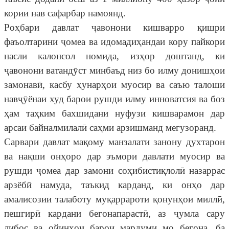
кории нав сафарбар намоянд.
Роҳбари давлат ҷавонони кишварро қишри
фаъолтарини ҷомеа ва идомадиҳандаи кору пайкори
насли калонсол номида, изҳор доштанд, ки
ҷавонони ватандӯст минбаъд низ бо илму донишҳои
замонавӣ, касбу ҳунарҳои муосир ва саъю талоши
навҷӯёнаи худ барои рушди илму инноватсия ва боз
ҳам таҳким бахшидани нуфузи кишварамон дар
арсаи байналмилалӣ саҳми арзишманд мегузоранд.
Сарвари давлат мақому манзалати занону духтарон
ва нақши онҳоро дар эъмори давлати муосир ва
рушди ҷомеа дар замони соҳибистиқлолӣ назаррас
арзёбӣ намуда, таъкид карданд, ки онҳо дар
амалисозии талаботу муқаррароти қонунҳои миллӣ,
пешгирӣ кардани бегонапарастӣ, аз ҷумла сару
либос ва ойинҳои барои мардуми мо бегона, ба