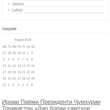
Ҷавонон
Сайёҳӣ
ТАҚВИМ
August
2026
Mo
Tu
We
Th
Fr
Sa
Su
27
28
29
30
31
1
2
3
4
5
6
7
8
9
10
11
12
13
14
15
16
17
18
19
20
21
22
23
24
25
26
27
28
29
30
31
1
2
3
4
5
6
Ироаи Паёми Президенти Ҷумҳурии
Тоҷикистон «Дар бораи самтҳои