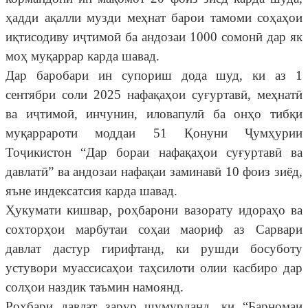
ҳадди ақалли музди меҳнат барои тамоми соҳаҳои
иқтисодиву иҷтимоӣ ба андозаи 1000 сомонӣ дар як
моҳ муқаррар карда шавад.
Дар баробари ин супориш дода шуд, ки аз 1
сентябри соли 2025 нафақаҳои суғуртавӣ, меҳнатӣ
ва иҷтимоӣ, инчунин, иловапулӣ ба онҳо тибқи
муқаррароти моддаи 51 Қонуни Ҷумҳурии
Тоҷикистон “Дар бораи нафақаҳои суғуртавӣ ва
давлатӣ” ва андозаи нафақаи заминавӣ 10 фоиз зиёд,
яъне индексатсия карда шавад.
Ҳукумати кишвар, роҳбарони вазорату идораҳо ва
сохторҳои марбутаи соҳаи маориф аз Сарвари
давлат дастур гирифтанд, ки рушди босуботу
устувори муассисаҳои таҳсилоти олии касбиро дар
солҳои наздик таъмин намоянд.
Роҳбари давлат зарур шумурданд, ки “Барномаи