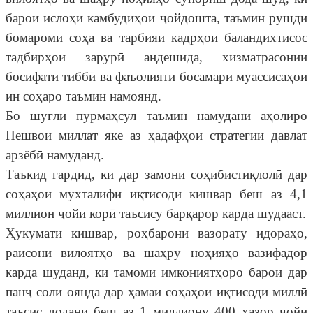
барои ислоҳи камбудиҳои ҷойдошта, таъмин рушди
бомароми соҳа ва тарбияи кадрҳои баландихтисос
тадбирҳои зарурӣ андешида, хизматрасонии
босифати тиббӣ ва фаъолияти босамари муассисаҳои
ин соҳаро таъмин намоянд.
Бо шуғли пурмаҳсул таъмин намудани аҳолиро
Пешвои миллат яке аз ҳадафҳои стратегии давлат
арзёбӣ намуданд.
Таъкид гардид, ки дар замони соҳибистиқлолӣ дар
соҳаҳои мухталифи иқтисоди кишвар беш аз 4,1
миллион ҷойи корӣ таъсису барқарор карда шудааст.
Ҳукумати кишвар, роҳбарони вазорату идораҳо,
раисони вилоятҳо ва шаҳру ноҳияҳо вазифадор
карда шуданд, ки тамоми имкониятҳоро барои дар
панҷ соли оянда дар ҳамаи соҳаҳои иқтисоди миллӣ
таъсис додани беш аз 1 миллиону 400 ҳазор ҷойи