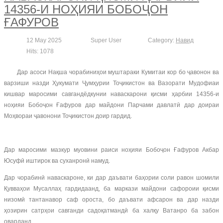
14356-И НОҲИЯИ БОБОҶОН
ҒАФУРОВ
12 May 2025
Super User
Category:
Навид
Hits: 1078
Дар асоси Нақша чорабиниҳои муштараки Кумитаи кор бо ҷавонон ва
варзиши назди Ҳукумати Ҷумҳурии Тоҷикистон ва Вазорати Мудофиаи
кишвар маросими савгандёдкунии наваскарони қисми ҳарбии 14356-и
ноҳияи Бобоҷон Ғафуров дар майдони Парчами давлатӣ дар доираи
Моҳвораи ҷавонони Тоҷикистон доир гардид.
Дар маросими мазкур муовини раиси ноҳияи Бобоҷон Ғафуров Акбар
Юсуфӣ иштирок ва суханронӣ намуд.
Дар чорабинӣ наваскароне, ки дар даъвати баҳории соли равон шомили
Қувваҳои Мусаллаҳ гардидаанд, ба маркази майдони сафороии қисми
низомӣ тантанавор саф ороста, бо даъвати афсарон ва дар назди
ҳозирин сатрҳои савганди садоқатмандӣ ба халқу Ватанро ба забон
оварданд.