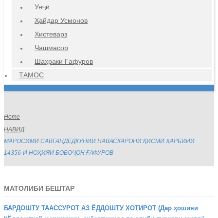
Унҷӣ
Ҳайдар Усмонов
Хистеварз
Чашмасор
Шаҳраки Ғафуров
ТАМОС
Home
НАВИД
МАРОСИМИ САВГАНДЁДКУНИИ НАВАСКАРОНИ ҚИСМИ ҲАРБИИИ
14356-И НОҲИЯИ БОБОҶОН ҒАФУРОВ
МАТОЛИБИ БЕШТАР
БАРДОШТУ
ТААССУРОТ АЗ ЁДДОШТУ ХОТИРОТ (Дар ҳошияи