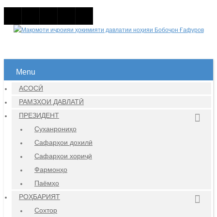
Menu
АСОСӢ
РАМЗҲОИ ДАВЛАТӢ
ПРЕЗИДЕНТ
Суханрониҳо
Сафарҳои дохилӣ
Сафарҳои хориҷӣ
Фармонҳо
Паёмҳо
РОҲБАРИЯТ
Сохтор