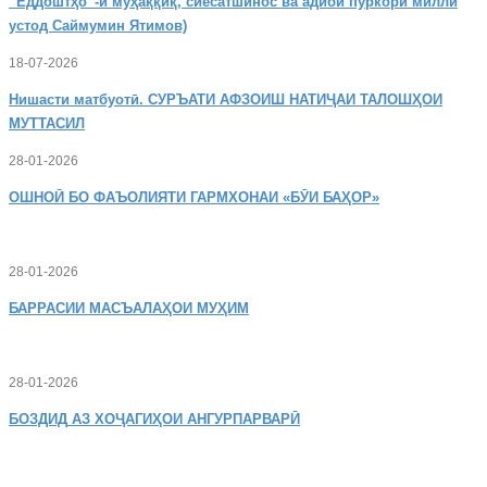
“Ёддоштҳо”-и муҳаққиқ, сиёсатшинос ва адиби пуркори миллӣ
устод Саймумин Ятимов)
18-07-2026
Нишасти
матбуотӣ. СУРЪАТИ АФЗОИШ НАТИҶАИ ТАЛОШҲОИ
МУТТАСИЛ
28-01-2026
ОШНОӢ
БО ФАЪОЛИЯТИ ГАРМХОНАИ «БӮИ БАҲОР»
28-01-2026
БАРРАСИИ МАСЪАЛАҲОИ МУҲИМ
28-01-2026
БОЗДИД
АЗ ХОҶАГИҲОИ АНГУРПАРВАРӢ