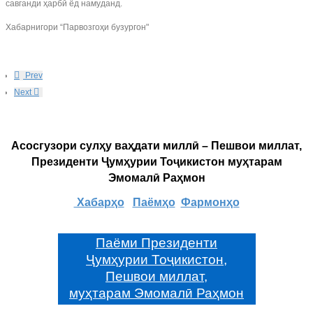
савганди ҳарбӣ ёд намуданд.
Хабарнигори “Парвозгоҳи бузургон"
Prev
Next
Асосгузори сулҳу ваҳдати миллӣ – Пешвои миллат,
Президенти Ҷумҳурии Тоҷикистон муҳтарам
Эмомалӣ Раҳмон
Хабарҳо
Паёмҳо
Фармонҳо
Паёми Президенти
Ҷумҳурии Тоҷикистон,
Пешвои миллат,
муҳтарам Эмомалӣ Раҳмон