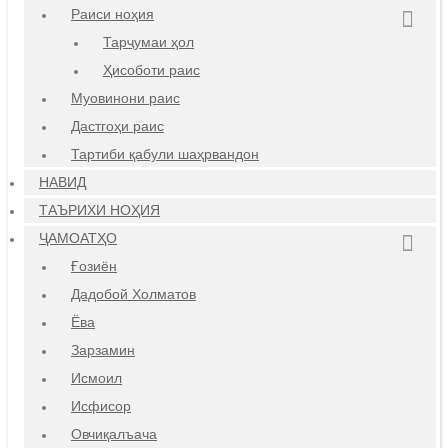
Раиси ноҳия
Тарҷумаи ҳол
Ҳисоботи раис
Муовинони раис
Дастгоҳи раис
Тартиби қабули шаҳрвандон
НАВИД
ТАЪРИХИ НОҲИЯ
ҶАМОАТҲО
Ғозиён
Дадобой Холматов
Ёва
Зарзамин
Исмоил
Исфисор
Овчиқалъача