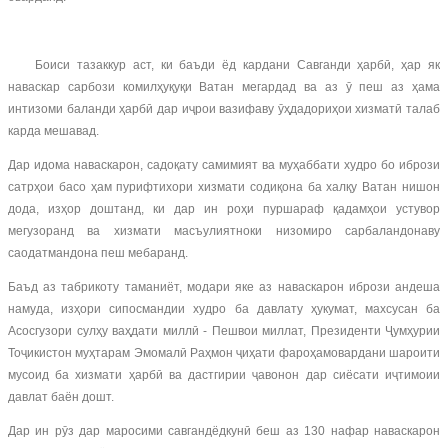
Боиси тазаккур аст, ки баъди ёд кардани Савганди ҳарбӣ, ҳар як
наваскар сарбози комилҳуқуқи Ватан мегардад ва аз ӯ пеш аз ҳама
интизоми баланди ҳарбӣ дар иҷрои вазифаву ӯҳдадориҳои хизматӣ талаб
карда мешавад.
Дар идома наваскарон, садоқату самимият ва муҳаббати худро бо ибрози
сатрҳои басо ҳам пурифтихори хизмати содиқона ба халқу Ватан нишон
дода, изҳор доштанд, ки дар ин роҳи пуршараф қадамҳои устувор
мегузоранд ва хизмати масъулиятноки низомиро сарбаландонаву
саодатмандона пеш мебаранд.
Баъд аз табрикоту таманиёт, модари яке аз наваскарон ибрози андеша
намуда, изҳори сипосмандии худро ба давлату ҳукумат, махсусан ба
Асосгузори сулҳу ваҳдати миллӣ - Пешвои миллат, Президенти Ҷумҳурии
Тоҷикистон муҳтарам Эмомалӣ Раҳмон ҷиҳати фароҳамовардани шароити
мусоид ба хизмати ҳарбӣ ва дастгирии ҷавонон дар сиёсати иҷтимоии
давлат баён дошт.
Дар ин рӯз дар маросими савгандёдкунӣ беш аз 130 нафар наваскарон