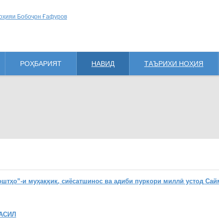
РОҲБАРИЯТ
НАВИД
ТАЪРИХИ НОҲИЯ
ҳо”-и муҳаққиқ, сиёсатшинос ва адиби пуркори миллӣ устод Сай
АСИЛ