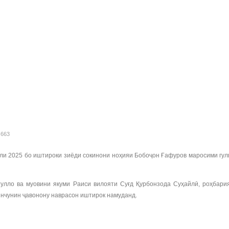
 663
ли 2025 бо иштироки зиёди сокинони ноҳияи Бобоҷон Ғафуров маросими гулг
лло ва муовини якуми Раиси вилояти Суғд Қурбонзода Суҳайлӣ, роҳбария
инчунин ҷавонону наврасон иштирок намуданд.