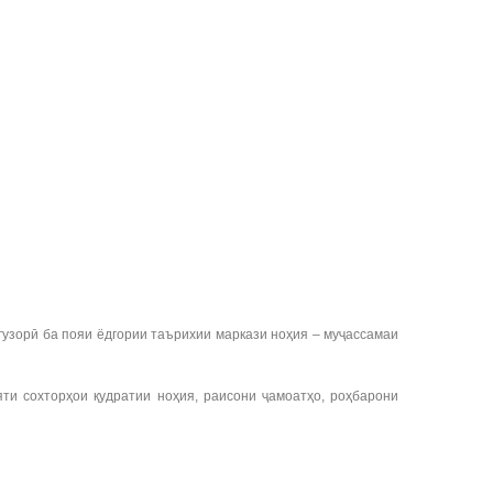
узорӣ ба пояи ёдгории таърихии маркази ноҳия – муҷассамаи
ти сохторҳои қудратии ноҳия, раисони ҷамоатҳо, роҳбарони