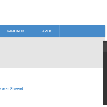
ҶАМОАТҲО
ТАМОС
мумин Ятимов)