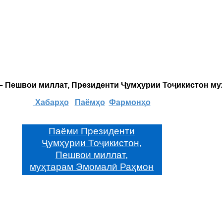
 – Пешвои миллат, Президенти Ҷумҳурии Тоҷикистон м
Хабарҳо
Паёмҳо
Фармонҳо
Паёми Президенти
Ҷумҳурии Тоҷикистон,
Пешвои миллат,
муҳтарам Эмомалӣ Раҳмон