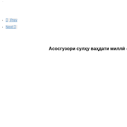
:
Prev
Next
Асосгузори сулҳу ваҳдати миллӣ