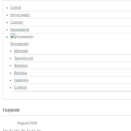
Сиёсӣ
Иқтисодиёт
Саноат
Кишоварзӣ
Иҷтимоиёт
Маориф
Тандурустӣ
Фарҳанг
Варзиш
Ҷавонон
Сайёҳӣ
ТАҚВИМ
August
2026