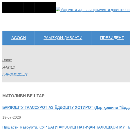
АСОСӢ
РАМЗҲОИ ДАВЛАТӢ
ПРЕЗИДЕНТ
Home
НАВИД
ГИРОМИДОШТ
МАТОЛИБИ БЕШТАР
БАРДОШТУ
ТААССУРОТ АЗ ЁДДОШТУ ХОТИРОТ (Дар ҳошияи “Ёддошт
18-07-2026
Нишасти
матбуотӣ. СУРЪАТИ АФЗОИШ НАТИҶАИ ТАЛОШҲОИ МУТТ