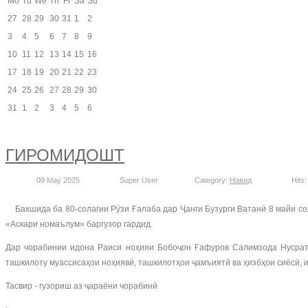
Mo
Tu
We
Th
Fr
Sa
Su
27
28
29
30
31
1
2
3
4
5
6
7
8
9
10
11
12
13
14
15
16
17
18
19
20
21
22
23
24
25
26
27
28
29
30
31
1
2
3
4
5
6
ГИРОМИДОШТ
09 May 2025
Super User
Category:
Навид
Hits:
Бахшида ба 80-солагии Рӯзи Ғалаба дар Ҷанги Бузурги Ватанӣ 8 майи со
«Аскари номаълум» баргузор гардид.
Дар чорабинии идона Раиси ноҳияи Бобоҷон Ғафуров Салимзода Нусрату
ташкилоту муассисаҳои ноҳиявӣ, ташкилотҳои ҷамъиятӣ ва ҳизбҳои сиёсӣ, 
Тасвир - гузориш аз ҷараёни чорабинӣ