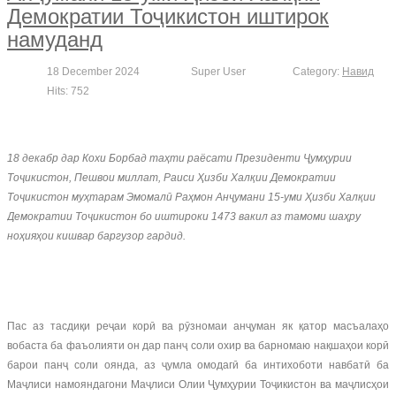
Демократии Тоҷикистон иштирок
намуданд
18 December 2024
Super User
Category:
Навид
Hits: 752
18 декабр дар Кохи Борбад таҳти раёсати Президенти Ҷумҳурии
Тоҷикистон, Пешвои миллат, Раиси Ҳизби Халқии Демократии
Тоҷикистон муҳтарам Эмомалӣ Раҳмон Анҷумани 15-уми Ҳизби Халқии
Демократии Тоҷикистон бо иштироки 1473 вакил аз тамоми шаҳру
ноҳияҳои кишвар баргузор гардид.
Пас аз тасдиқи реҷаи корӣ ва рӯзномаи анҷуман як қатор масъалаҳо
вобаста ба фаъолияти он дар панҷ соли охир ва барномаю нақшаҳои корӣ
барои панҷ соли оянда, аз ҷумла омодагӣ ба интихоботи навбатӣ ба
Маҷлиси намояндагони Маҷлиси Олии Ҷумҳурии Тоҷикистон ва маҷлисҳои