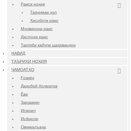
Раиси ноҳия
Тарҷумаи ҳол
Ҳисоботи раис
Муовинони раис
Дастгоҳи раис
Тартиби қабули шаҳрвандон
НАВИД
ТАЪРИХИ НОҲИЯ
ҶАМОАТҲО
Ғозиён
Дадобой Холматов
Ёва
Зарзамин
Исмоил
Исфисор
Овчиқалъача