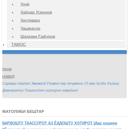
Унҷӣ
Ҳайдар Усмонов
Хистеварз
Чашмасор
Шаҳраки Ғафуров
ТАМОС
Home
НАВИД
Сарвари давлат Эмомалӣ Раҳмон дар Анҷумани 15-уми Ҳизби Халқии
Демократии Тоҷикистон иштирок намуданд
МАТОЛИБИ БЕШТАР
БАРДОШТУ
ТААССУРОТ АЗ ЁДДОШТУ ХОТИРОТ (Дар ҳошияи