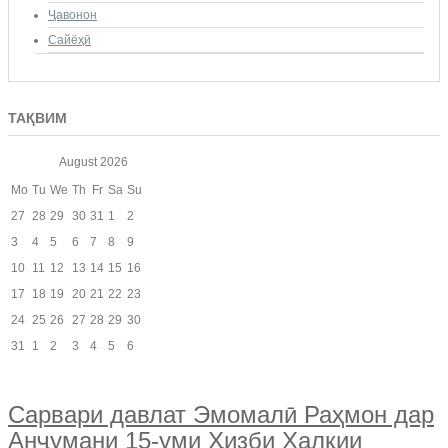
Ҷавонон
Сайёҳӣ
ТАҚВИМ
August
2026
Mo
Tu
We
Th
Fr
Sa
Su
27
28
29
30
31
1
2
3
4
5
6
7
8
9
10
11
12
13
14
15
16
17
18
19
20
21
22
23
24
25
26
27
28
29
30
31
1
2
3
4
5
6
Сарвари давлат Эмомалӣ Раҳмон дар
Анҷумани 15-уми Ҳизби Халқии