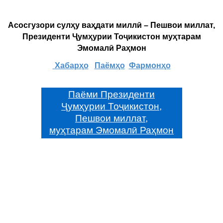
Асосгузори сулҳу ваҳдати миллӣ – Пешвои миллат,
Президенти Ҷумҳурии Тоҷикистон муҳтарам
Эмомалӣ Раҳмон
Хабарҳо
Паёмҳо
Фармонҳо
Паёми Президенти
Ҷумҳурии Тоҷикистон,
Пешвои миллат,
муҳтарам Эмомалӣ Раҳмон