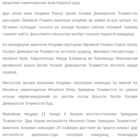
маҳаллии намояндагони халқ баррасӣ шуд.
Дар оғози кори Анҷуман Раиси Ҳизби Халқии Демократии Тоҷикистон
муҳтарам Эмомалӣ Раҳмон вакилони анҷуман ва ҳамаи аъзои ҳизбро бо
30-юмин солгарди таъсиси ин ниҳоди бузурги сиёсию иҷтимоӣ табрику
таҳният гуфта, фаъолияти панҷсолаи ҳизбро таҳлилу баррасӣ намуданд.
Бо ҷонибдории вакилони Анҷуман муҳтарам Эмомалӣ Раҳмон Раиси Ҳизби
Халқии Демократии Тоҷикистон интихоб шуданд. Маликшо Неъматзода –
муовини якум, Абдуллозода Умеда Бекмурод ва Каримзода Мирзоқосим
муовинони раиси Ҳизби Халқии Демократии Тоҷикистон интихоб карда
шуданд.
Масъалаи дигари рӯзномаи Анҷуман пешбарии номзадҳо ба вакилӣ ба
Маҷлиси намояндагони Маҷлиси Олии Ҷумҳурии Тоҷикистон аз ҳавзаи
ягонаи умумиҷумҳуриявӣ аз ҳисоби аъзои фаъоли Ҳизби Халқии
Демократии Тоҷикистон буд.
Мувофиқи моддаи 31 банди 9 Қонуни конститутсионии Ҷумҳурии
Тоҷикистон “Дар бораи интихоботи Маҷлиси Олии Ҷумҳурии Тоҷикистон”
вакилони Анҷуман номзадии 28 нафарро дастгирӣ ва ҷиҳати ширкат дар
интихоботи дарпешистода пешбарӣ намуданд. Номзадҳои