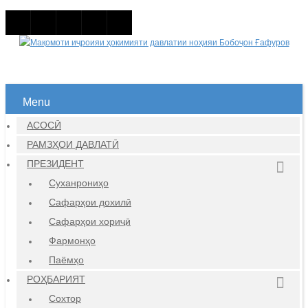
Menu
АСОСӢ
РАМЗҲОИ ДАВЛАТӢ
ПРЕЗИДЕНТ
Суханрониҳо
Сафарҳои дохилӣ
Сафарҳои хориҷӣ
Фармонҳо
Паёмҳо
РОҲБАРИЯТ
Сохтор