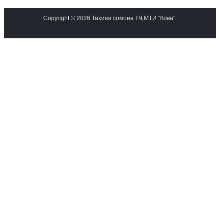
Copyright © 2026 Таҳияи сомона ТҶ МТИ "Кова"