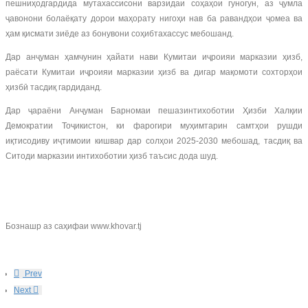
пешниҳодгардида мутахассисони варзидаи соҳаҳои гуногун, аз ҷумла
ҷавонони болаёқату дорои маҳорату нигоҳи нав ба равандҳои ҷомеа ва
ҳам қисмати зиёде аз бонувони соҳибтахассус мебошанд.
Дар анҷуман ҳамчунин ҳайати нави Кумитаи иҷроияи марказии ҳизб,
раёсати Кумитаи иҷроияи марказии ҳизб ва дигар мақомоти сохторҳои
ҳизбӣ тасдиқ гардиданд.
Дар ҷараёни Анҷуман Барномаи пешазинтихоботии Ҳизби Халқии
Демократии Тоҷикистон, ки фарогири муҳимтарин самтҳои рушди
иқтисодиву иҷтимоии кишвар дар солҳои 2025-2030 мебошад, тасдиқ ва
Ситоди марказии интихоботии ҳизб таъсис дода шуд.
Бознашр аз саҳифаи www.khovar.tj
Prev
Next