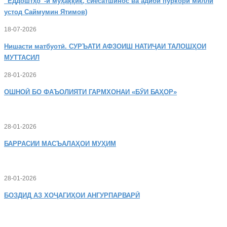
“Ёддоштҳо”-и муҳаққиқ, сиёсатшинос ва адиби пуркори миллӣ
устод Саймумин Ятимов)
18-07-2026
Нишасти
матбуотӣ. СУРЪАТИ АФЗОИШ НАТИҶАИ ТАЛОШҲОИ
МУТТАСИЛ
28-01-2026
ОШНОӢ
БО ФАЪОЛИЯТИ ГАРМХОНАИ «БӮИ БАҲОР»
28-01-2026
БАРРАСИИ МАСЪАЛАҲОИ МУҲИМ
28-01-2026
БОЗДИД
АЗ ХОҶАГИҲОИ АНГУРПАРВАРӢ