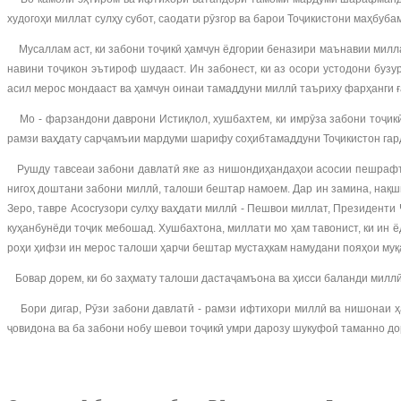
худогоҳи миллат сулҳу субот, саодати рӯзгор ва барои Тоҷикистони маҳбу
Мусаллам аст, ки забони тоҷикӣ ҳамчун ёдгории беназири маънавии миллат
навини тоҷикон эътироф шудааст. Ин забонест, ки аз осори устодони буз
асил мерос мондааст ва ҳамчун оинаи тамаддуни миллӣ таъриху фарҳанги 
Мо - фарзандони даврони Истиқлол, хушбахтем, ки имрӯза забони тоҷикӣ д
рамзи ваҳдату сарҷамъии мардуми шарифу соҳибтамаддуни Тоҷикистон гар
Рушду тавсеаи забони давлатӣ яке аз нишондиҳандаҳои асосии пешрафти 
нигоҳ доштани забони миллӣ, талоши бештар намоем. Дар ин замина, нақши 
Зеро, тавре Асосгузори сулҳу ваҳдати миллӣ - Пешвои миллат, Президенти
куҳанбунёди тоҷик мебошад. Хушбахтона, миллати мо ҳам тавонист, ки ин 
роҳи ҳифзи ин мерос талоши ҳарчи бештар мустаҳкам намудани пояҳои муқа
Бовар дорем, ки бо заҳмату талоши дастаҷамъона ва ҳисси баланди миллӣ
Бори дигар, Рӯзи забони давлатӣ - рамзи ифтихори миллӣ ва нишонаи ҳа
ҷовидона ва ба забони нобу шевои тоҷикӣ умри дарозу шукуфоӣ таманно до