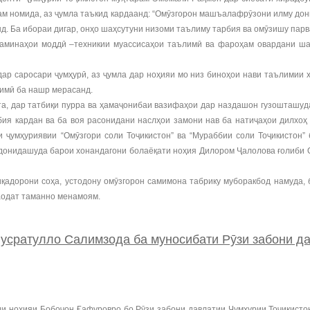
ам номида, аз ҷумла таъкид кардаанд: “Омӯзгорон машъалафрӯзони илму дон
д. Ба ибораи дигар, онҳо шаҳсутуни низоми таълиму тарбия ва омӯзишу пар
заминаҳои моддӣ –техникии муассисаҳои таълимӣ ва фароҳам овардани ш
ар саросари ҷумҳурӣ, аз ҷумла дар ноҳияи мо низ биноҳои нави таълимии 
лимӣ ба нашр мерасанд.
фта, дар татбиқи пурра ва ҳамаҷонибаи вазифаҳои дар наздашон гузошташуд
рбия кардан ва ба воя расонидани наслҳои замони нав ба натиҷаҳои дилхо
ии ҷумҳуриявии “Омӯзгори соли Тоҷикистон” ва “Мураббии соли Тоҷикисто
донидашуда барои хонандагони болаёқати ноҳия Дилором Ҷалолова ғолиби О
адорони соҳа, устодону омӯзгорон самимона табрику муборакбод намуда, б
аодат таманно менамоям.
ратулло Салимзода ба муносибати Рӯзи забони да
ноҳияи Бобоҷон Ғафуровро бо Рӯзи забони давлатии Ҷумҳурии Тоҷикистон