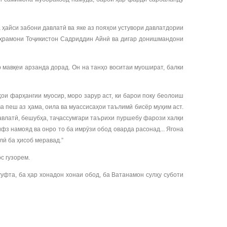
ҳайси забони давлатӣ ва яке аз пояҳои устувори давлатдории
 Қаҳрамони Тоҷикистон Садриддин Айнӣ ва дигар донишмандони
 мавқеи арзанда дорад. Он на танҳо воситаи муошират, балки
и фарҳангии муосир, моро зарур аст, ки барои поку беолоиш
а пеш аз ҳама, оила ва муассисаҳои таълимӣ бисёр муҳим аст.
авлатӣ, бешубҳа, таҷассумгари таърихи пуршебу фарози халқи
фз намояд ва онро то ба имрӯзи обод оварда расонад... Ягона
лӣ ба ҳисоб меравад.”
ос гузорем.
фта, ба ҳар хонадон хонаи обод, ба Ватанамон сулҳу суботи