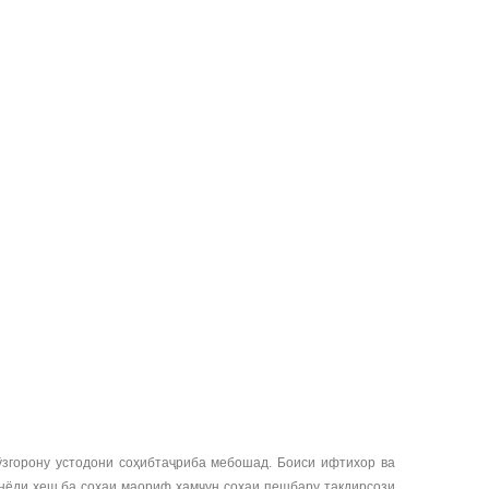
згорону устодони соҳибтаҷриба мебошад. Боиси ифтихор ва
унёди хеш ба соҳаи маориф ҳамчун соҳаи пешбару тақдирсози