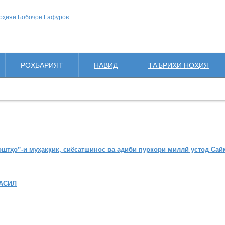
РОҲБАРИЯТ
НАВИД
ТАЪРИХИ НОҲИЯ
ҳо”-и муҳаққиқ, сиёсатшинос ва адиби пуркори миллӣ устод Сай
АСИЛ