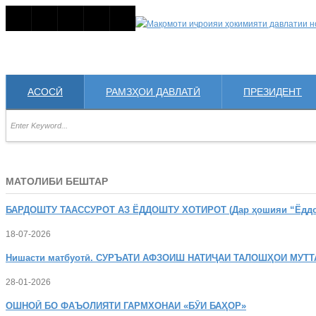
АСОСӢ
РАМЗҲОИ ДАВЛАТӢ
ПРЕЗИДЕНТ
МАТОЛИБИ БЕШТАР
БАРДОШТУ
ТААССУРОТ АЗ ЁДДОШТУ ХОТИРОТ (Дар ҳошияи “Ёддошт
18-07-2026
Нишасти
матбуотӣ. СУРЪАТИ АФЗОИШ НАТИҶАИ ТАЛОШҲОИ МУТТ
28-01-2026
ОШНОӢ
БО ФАЪОЛИЯТИ ГАРМХОНАИ «БӮИ БАҲОР»