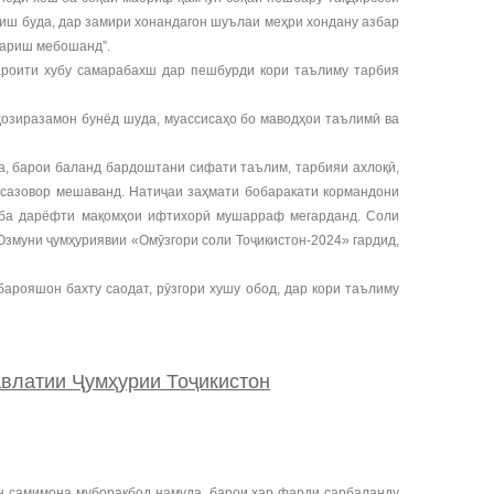
иш буда, дар замири хонандагон шуълаи меҳри хондану азбар
вариш мебошанд”.
ароити хубу самарабахш дар пешбурди кори таълиму тарбия
ҳозиразамон бунёд шуда, муассисаҳо бо маводҳои таълимӣ ва
а, барои баланд бардоштани сифати таълим, тарбияи ахлоқӣ,
ҳ сазовор мешаванд. Натиҷаи заҳмати бобаракати кормандони
н” ба дарёфти мақомҳои ифтихорӣ мушарраф мегарданд. Соли
змуни ҷумҳуриявии «Омӯзгори соли Тоҷикистон-2024» гардид,
арояшон бахту саодат, рӯзгори хушу обод, дар кори таълиму
влатии Ҷумҳурии Тоҷикистон
 самимона муборакбод намуда, барои ҳар фарди сарбаланду