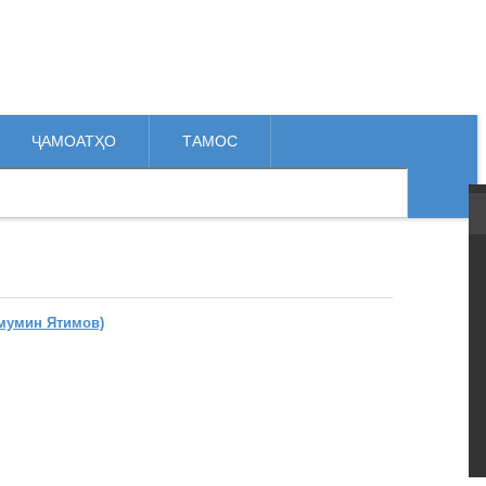
ҶАМОАТҲО
ТАМОС
мумин Ятимов)