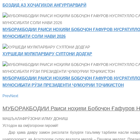
БОЗДИД АЗ ХОҶАГИҲОИ АНГУРПАРВАРӢ
МУБОРАКБОДИИ РАИСИ НОҲИЯИ БОБОҶОН ҒАФУРОВ НУСРАТУЛЛО
МУНОСИБАТИ СОЛИ НАВИ 2026
ХУРШЕДИ МУЛКПАРВАРУ СУЛТОНИ ДОДГАР
МУБОРАКБОДИИ РАИСИ НОҲИЯИ БОБОҶОН ҒАФУРОВ НУСРАТУЛЛО
МУНОСИБАТИ РӮЗИ ПРЕЗИДЕНТИ ҶУМҲУРИИ ТОҶИКИСТОН
Prev
Next
МУБОРАКБОДИИ Раиси ноҳияи Бобоҷон Ғафуров Ну
МАШЪАЛАФРӮЗОНИ ИЛМУ ДОНИШ
Устодон ва омӯзгорони гиромӣ!
Дар ҳама давру замон рисолати бузурги таълиму тарбияи насли наврас
шукргузорист, ки Асосгузори сулҳу ваҳдати миллӣ – Пешвои миллат, Пре