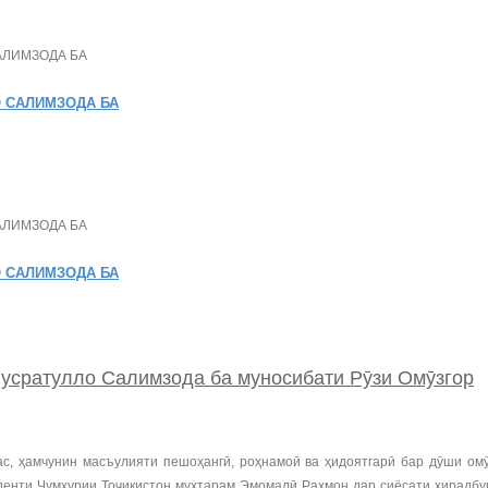
 САЛИМЗОДА БА
 САЛИМЗОДА БА
сратулло Салимзода ба муносибати Рӯзи Омӯзгор
, ҳамчунин масъулияти пешоҳангӣ, роҳнамоӣ ва ҳидоятгарӣ бар дӯши омӯ
зиденти Ҷумҳурии Тоҷикистон муҳтарам Эмомалӣ Раҳмон дар сиёсати хирадб