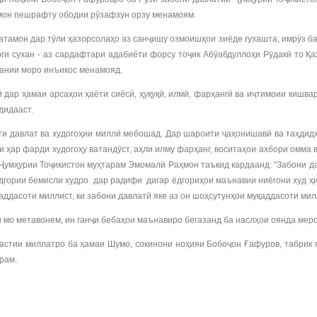
бамон пешрафту ободии рӯзафзун орзу менамоям.
амон дар тӯли ҳазорсолаҳо аз санҷишу озмоишҳои зиёде гузашта, имрӯз ба 
урги сухан - аз сардафтари адабиёти форсу тоҷик Абӯабдуллоҳи Рӯдакӣ то
ғании моро инъикос менамояд.
ар ҳамаи арсаҳои ҳаёти сиёсӣ, ҳуқуқӣ, илмӣ, фарҳангӣ ва иҷтимоии кишвар
дидааст.
давлат ва худогоҳии миллӣ мебошад. Дар шароити ҷаҳонишавӣ ва таҳдидҳо
ҳар фарди худогоҳу ватандӯст, аҳли илму фарҳанг, воситаҳои ахбори омма в
 Ҷумҳурии Тоҷикистон муҳтарам Эмомалӣ Раҳмон таъкид кардаанд: “Забони д
ёдгории бемисли худро дар радифи дигар ёдгориҳои маънавии ниёгони худ ҳи
ддасоти миллист, ки забони давлатӣ яке аз он шоҳсутунҳои муқаддасоти мил
 мо метавонем, ин ганҷи бебаҳои маънавиро бегазанд ба наслҳои оянда мер
стии миллатро ба ҳамаи Шумо, сокинони ноҳияи Бобоҷон Ғафуров, табрик гу
рам.