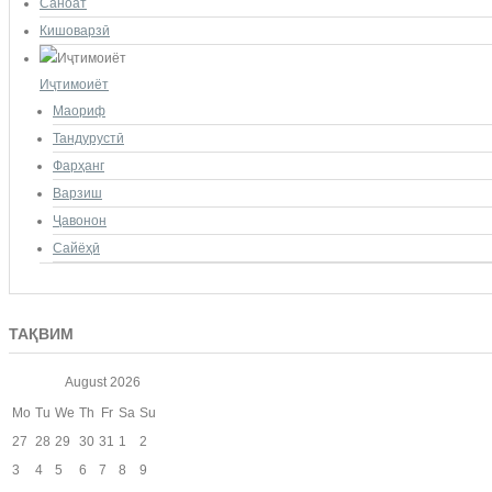
Саноат
Кишоварзӣ
Иҷтимоиёт
Маориф
Тандурустӣ
Фарҳанг
Варзиш
Ҷавонон
Сайёҳӣ
ТАҚВИМ
August
2026
Mo
Tu
We
Th
Fr
Sa
Su
27
28
29
30
31
1
2
3
4
5
6
7
8
9