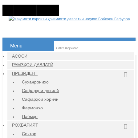
Menu
АСОСӢ
РАМЗҲОИ ДАВЛАТӢ
ПРЕЗИДЕНТ
Суханрониҳо
Сафарҳои дохилӣ
Сафарҳои хориҷӣ
Фармонҳо
Паёмҳо
РОҲБАРИЯТ
Сохтор