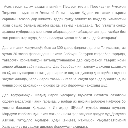
Асосгузори сулҳу ваҳдати милӣ – Пешвои милат, Президенти Ҷумҳури
Тоҷикистон муҳтарам Эмомалӣ Раҳмон муҳим будани ин санаи таърихи
сарнавиштсозро дар шинохти қадри сулҳу амният ва ваҳдату ҳамзистии
аҳли башар баланд арзёбӣ карда, таъкид намудаанд: “Бо гузашти солҳо
арзиши муборизаву корнамои абармардони ҷабҳаҳои ҷанг дар қалбҳо боз
ҳам равшантар шуда, барои наслҳои ҷавон сабақи зиндагӣ мегардад”.
Дар ин ҷанги хонумонсӯз беш аз 300 ҳазор фиристодагони Тоҷикистон, аз
ҷумла 20 ҳазор фарзандони ноҳияи Бобоҷон Ғафуров сафарбар гардида,
тавассути корнамоиҳои ватандӯстонаашон дар саҳифаҳои таърих номи
хешро абадан сабт намуданд. Дар баробари ин, занону шахсони куҳансол
ва кӯдакону наврасон низ дар шароити ниҳоят душвор дар ақибгоҳ аҳлона
заҳмат кашида, барои барои таъмини ғалаба саҳми арзанда гузоштанд, ки
ҷоннисорию қаҳрамонии онҳоро ҳеҷ гоҳ фаромӯш нахоҳанд шуд.
Дар муҳорибаҳои шадид барои ҷасорату шуҷоати беҳамто сазовори
ордену медалҳои ҷангӣ гардида, 5 нафар аз ноҳияи Бобоҷон Ғафуров бо
унвони баланди Қаҳрамони Иттиҳоди Шӯравӣ мукофотонида шуданд.
Мардуми сарбаланди ноҳия хотираи неки фарзандони ҷасури худ Домулло
Азизов, Фатҳулло Аҳмадов, Ҳодӣ Кенҷаев, Раҳимбой Раҳматов,Исмоил
Ҳамзаалиев ва садҳои дигарро фаромӯш накардаст.