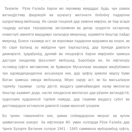
Таҷлили Рӯзи Ғалаба барои мо гиромиву муқаддас буда, чун рамзи
ватандӯстиву фидокорӣ ва шуҷоату матонати бобоёну падарони
шуҳратманд мебошад. Ин санаи таърихӣ дар замони имрӯза, ки бар асари
таҳдиду хатари терорризму экстремизм ва дигар зуҳуроти хатарноку
номатлуб амнияти мардумро халалдор мекунанд, аҳамияти бештар пайдо
мекунад. Боиси тазаккур аст, ки корномаи падарони қаҳрамон ва онҳое, ки
бо сари баланд аз майдони ҷанг баргаштанд, дар бунёди давлати
демократӣ, ҳуқуқбунёд, дунявӣ ва пешрафта барои имрӯзиён ҳамеша
дастури зиндагиву фаъолият мебошад. Баробари ин, бо ифтихору
эътимод гуфта метавонем, ки Қувваҳои Мусаллаҳи кишвари маҳбубамон
чун идомадиҳандагони анъанаҳои нек, дар ҳифзу ҳимояи марзу буми
Ватан ҳамеша омода мебошанд. Моро зарур аст, ки ба масъалаҳои
тарғибу ташвиқи сулҳу дӯстӣ, ваҳдату ҳампайвандии халқу миллатҳо
бештар аҳамият дода, насли ояндасози миллатро дар рӯҳияи ватандӯстӣ,
худогоҳию худшиносӣ тарбия намуда, дар таҳкими ваҳдату субот ва
дастовардҳои истиқлоли давлатӣ саҳми муносиб гузорем.
Бо чунин таманниёти нек, ҳамаи собиқадорони меҳнат ва кулли
ҳамватанони азизро ба ифтихори 80- умин солгарди Рӯзи Ғалаба дар
Ҷанги Бузурги Ватании солҳои 1941 - 1945 самимона муборакбод гуфта,