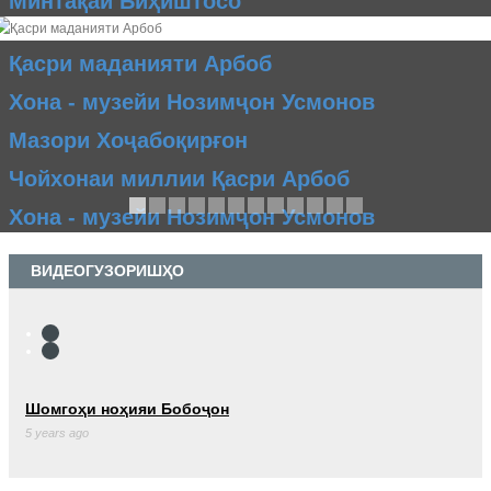
Минтақаи Биҳиштосо
Қасри маданияти Арбоб
Хона - музейи Нозимҷон Усмонов
Мазори Хоҷабоқирғон
Чойхонаи миллии Қасри Арбоб
Хона - музейи Нозимҷон Усмонов
ВИДЕОГУЗОРИШҲО
Шомгоҳи ноҳияи Бобоҷон
5 years ago