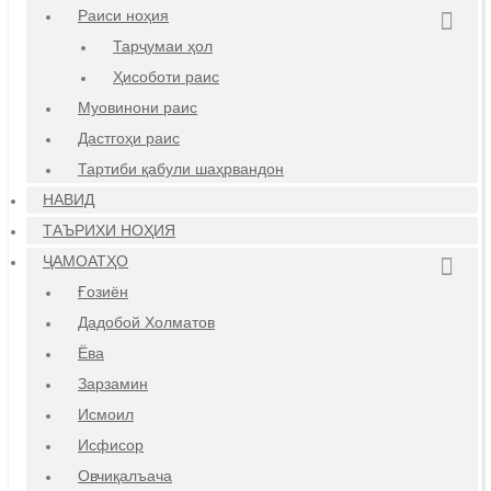
Раиси ноҳия
Тарҷумаи ҳол
Ҳисоботи раис
Муовинони раис
Дастгоҳи раис
Тартиби қабули шаҳрвандон
НАВИД
ТАЪРИХИ НОҲИЯ
ҶАМОАТҲО
Ғозиён
Дадобой Холматов
Ёва
Зарзамин
Исмоил
Исфисор
Овчиқалъача