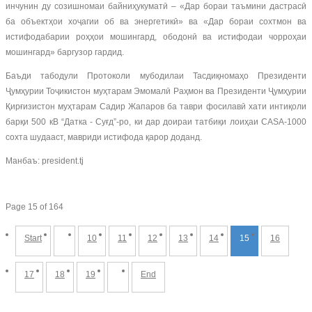
инчунин ду созишномаи байниҳукуматӣ – «Дар бораи таъмини дастрасӣ
ба объектҳои хоҷагии об ва энергетикӣ» ва «Дар бораи сохтмон ва
истифодабарии роҳҳои мошингард, ободонӣ ва истифодаи чорроҳаи
мошингард» баргузор гардид.
Баъди табодули Протоколи мубодилаи Тасдиқномаҳо Президенти
Ҷумҳурии Тоҷикистон муҳтарам Эмомалӣ Раҳмон ва Президенти Ҷумҳурии
Қирғизистон муҳтарам Садир Жапаров ба таври фосилавӣ хати интиқоли
барқи 500 кВ “Датка - Суғд”-ро, ки дар доираи татбиқи лоиҳаи CASA-1000
сохта шудааст, мавриди истифода қарор доданд.
Манбаъ: president.tj
Page 15 of 164
Start
10
11
12
13
14
15
16
17
18
19
End