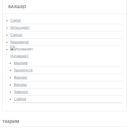
БАХШҲО
Сиёсӣ
Иқтисодиёт
Саноат
Кишоварзӣ
Иҷтимоиёт
Маориф
Тандурустӣ
Фарҳанг
Варзиш
Ҷавонон
Сайёҳӣ
ТАҚВИМ