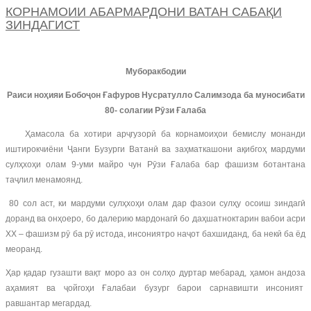
КОРНАМОИИ АБАРМАРДОНИ ВАТАН САБАҚИ
ЗИНДАГИСТ
Муборакбодии
Раиси ноҳияи Бобоҷон Ғафуров Нусратулло Салимзода ба муносибати
80- солагии Рӯзи Ғалаба
Ҳамасола ба хотири арҷгузорӣ ба корнамоиҳои бемислу монанди
иштирокчиёни Ҷанги Бузурги Ватанӣ ва заҳматкашони ақибгоҳ мардуми
сулҳхоҳи олам 9-уми майро чун Рӯзи Ғалаба бар фашизм ботантана
таҷлил менамоянд.
80 сол аст, ки мардуми сулҳхоҳи олам дар фазои сулҳу осоиш зиндагӣ
доранд ва онҳоеро, бо далерию мардонагӣ бо даҳшатноктарин вабои асри
ХХ – фашизм рӯ ба рӯ истода, инсониятро наҷот бахшиданд, ба некӣ ба ёд
меоранд.
Ҳар қадар гузашти вақт моро аз он солҳо дуртар мебарад, ҳамон андоза
аҳамият ва ҷойгоҳи Ғалабаи бузург барои сарнавишти инсоният
равшантар мегардад.