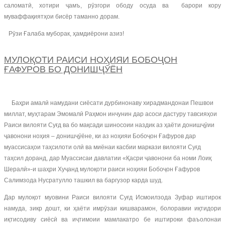
саломатӣ, хотири ҷамъ, рӯзгори ободу осуда ва барори кору
муваффақиятҳои бисёр таманно дорам.
Рӯзи Ғалаба муборак, ҳамдиёрони азиз!
МУЛОҚОТИ РАИСИ НОҲИЯИ БОБОҶОН
ҒАФУРОВ БО ДОНИШҶӮЁН
Баҳри амалӣ намудани сиёсати дурбинонаву хирадмандонаи Пешвои
миллат, муҳтарам Эмомалӣ Раҳмон инчунин дар асоси дастуру тавсияҳои
Раиси вилояти Суғд ва бо мақсади шиносоии наздик аз ҳаёти донишҷӯии
ҷавонони ноҳия – донишҷӯёне, ки аз ноҳияи Бобоҷон Ғафуров дар
муассисаҳои таҳсилоти олӣ ва миёнаи касбии маркази вилояти Суғд
таҳсил доранд, дар Муассисаи давлатии «Қасри ҷавонони ба номи Лоиқ
Шералӣ»-и шаҳри Хуҷанд мулоқоти раиси ноҳияи Бобоҷон Ғафуров
Салимзода Нусратулло ташкил ва баргузор карда шуд.
Дар мулоқот муовини Раиси вилояти Суғд Исмоилзода Зуфар иштирок
намуда, зикр дошт, ки ҳаёти имрӯзаи кишварамон, болоравии иқтидори
иқтисодиву сиёсӣ ва иҷтимоии мамлакатро бе иштироки фаъолонаи