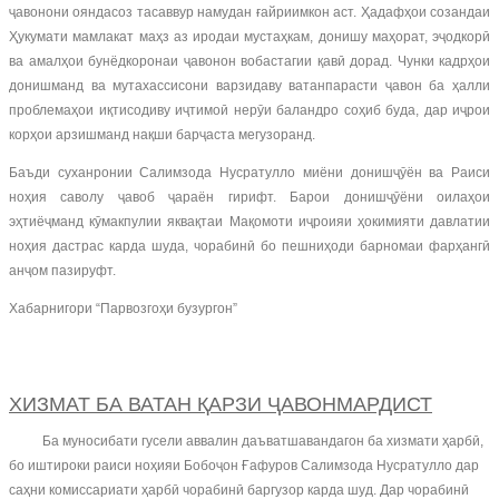
ҷавонони ояндасоз тасаввур намудан ғайриимкон аст. Ҳадафҳои созандаи
Ҳукумати мамлакат маҳз аз иродаи мустаҳкам, донишу маҳорат, эҷодкорӣ
ва амалҳои бунёдкоронаи ҷавонон вобастагии қавӣ дорад. Чунки кадрҳои
донишманд ва мутахассисони варзидаву ватанпарасти ҷавон ба ҳалли
проблемаҳои иқтисодиву иҷтимоӣ нерӯи баландро соҳиб буда, дар иҷрои
корҳои арзишманд нақши барҷаста мегузоранд.
Баъди суханронии Салимзода Нусратулло миёни донишҷӯён ва Раиси
ноҳия саволу ҷавоб ҷараён гирифт. Барои донишҷӯёни оилаҳои
эҳтиёҷманд кӯмакпулии яквақтаи Мақомоти иҷроияи ҳокимияти давлатии
ноҳия дастрас карда шуда, чорабинӣ бо пешниҳоди барномаи фарҳангӣ
анҷом пазируфт.
Хабарнигори “Парвозгоҳи бузургон”
ХИЗМАТ БА ВАТАН ҚАРЗИ ҶАВОНМАРДИСТ
Ба муносибати гусели аввалин даъватшавандагон ба хизмати ҳарбӣ,
бо иштироки раиси ноҳияи Бобоҷон Ғафуров Салимзода Нусратулло дар
саҳни комиссариати ҳарбӣ чорабинӣ баргузор карда шуд. Дар чорабинӣ