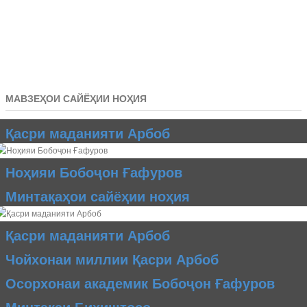
МАВЗЕҲОИ САЙЁҲИИ НОҲИЯ
Қасри маданияти Арбоб
Ноҳияи Бобоҷон Ғафуров
Минтақаҳои сайёҳии ноҳия
Қасри маданияти Арбоб
Чойхонаи миллии Қасри Арбоб
Осорхонаи академик Бобоҷон Ғафуров