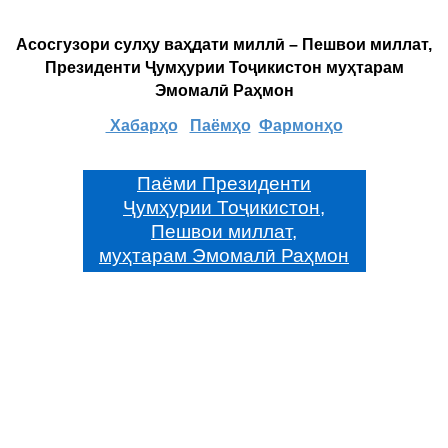
Асосгузори сулҳу ваҳдати миллӣ – Пешвои миллат,
Президенти Ҷумҳурии Тоҷикистон муҳтарам
Эмомалӣ Раҳмон
Хабарҳо
Паёмҳо
Фармонҳо
Паёми Президенти
Ҷумҳурии Тоҷикистон,
Пешвои миллат,
муҳтарам Эмомалӣ Раҳмон