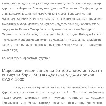
таъкид карда шуд, ки имрӯзҳо садҳо ҷавонмардони бо нангу номуси диёр
дар партави Фармони Президенти Ҷумҳурии Тоҷикистон, Сарфармондеҳи
олии Қувваҳои Мусаллаҳи Ҷумҳурии Тоҷикистон, Генерали Артиш
муҳтарам Эмомалӣ Раҳмон бо амри дил баҳри ҳимояи манфиатҳои давлат,
таҳкими истиқлоли давлатӣ ва иқтидори мудофиавии он, барои хизмати
содиқона ба Ватан - Модар ба сафи Қувваҳои мусаллаҳаи Ҷумҳурии
Тоҷикистон сафарбар шуда истодаанд. Имрӯз аз ноҳияи Бобоҷон Ғафуров
низ ҷавонони саодатманди ноҳия, бо масъулияти баланди ватандорӣ ба
сафи Артиши миллӣ пайваста, барои ҳимояи марзу буми Ватан саҳмгузор
хоҳанд шуд.
Хабарнигори “Парвозгоҳи бузургон”
Маросими имзои санад ва ба кор андохтани хатти
интиқоли барқи 500 кВ «Датка-Суғд»-и лоиҳаи
CASA-1000
Баъд аз анҷоми мулоқоти хоссаи сарони давлатҳои Тоҷикистону
Қирғизистон маросими имзои санади таърихӣ - Протоколи мубодилаи
Тасдиқномаҳои Шартнома миёни Ҷумҳурии Тоҷикистон ва Ҷумҳурии
Қирғизистон дар бораи сарҳади давлатии Тоҷикистону Қирғизистон,