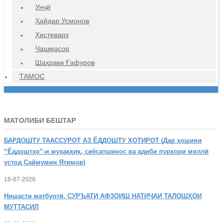
Унҷӣ
Ҳайдар Усмонов
Хистеварз
Чашмасор
Шаҳраки Ғафуров
ТАМОС
МАТОЛИБИ БЕШТАР
БАРДОШТУ
ТААССУРОТ АЗ ЁДДОШТУ ХОТИРОТ (Дар ҳошияи
“Ёддоштҳо”-и муҳаққиқ, сиёсатшинос ва адиби пуркори миллӣ
устод Саймумин Ятимов)
18-07-2026
Нишасти
матбуотӣ. СУРЪАТИ АФЗОИШ НАТИҶАИ ТАЛОШҲОИ
МУТТАСИЛ